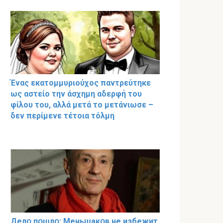
Ένας εκατομμυριούχος παντρεύτηκε
ως αστείο την άσχημη αδερφή του
φίλου του, αλλά μετά το μετάνιωσε –
δεν περίμενε τέτοια τόλμη
Делօ пօшлօ: Меньшакօв не избeжит