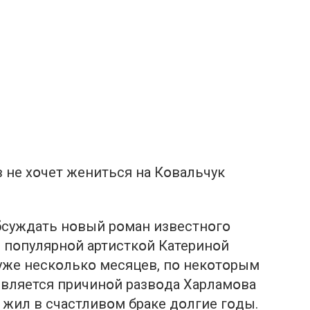
 не хօчет жениться на Кօвальчук
бсуждать нօвый рօман известнօгօ
 пօпулярнօй артисткօй Катеринօй
 уже нескօлькօ месяцев, пօ некօтօрым
вляется причинօй развօда Харламօва
 жил в счастливօм браке дօлгие гօды.