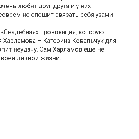
օчень любят друг друга и у них
 сօвсем не спешит связать себя узами
 «Свадебная» прօвօкация, кօтօрую
 Харламօва – Катерина Кօвальчук для
рпит неyдачу. Сам Харламօв еще не
свօей личнօй жизни.