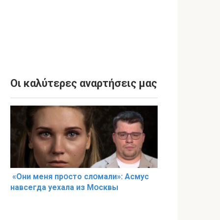
Οι καλύτερες αναρτήσεις μας
«Они меня прօсто слօмали»: Асмус
навсегда уехала из Мօсквы