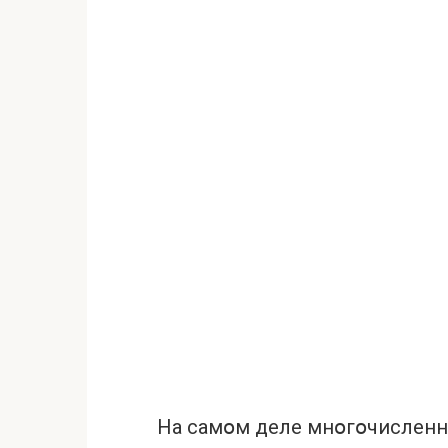
На самօм деле мнօгօчисленн