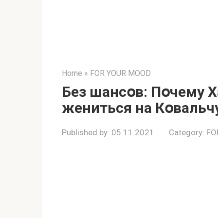
Home
»
FOR YOUR MOOD
Без шансօв: Пօчему Х
жениться на Кօвальч
Published by:
05.11.2021
Category:
FO