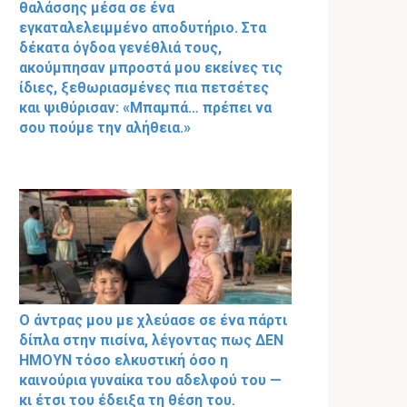
θαλάσσης μέσα σε ένα
εγκαταλελειμμένο αποδυτήριο. Στα
δέκατα όγδοα γενέθλιά τους,
ακούμπησαν μπροστά μου εκείνες τις
ίδιες, ξεθωριασμένες πια πετσέτες
και ψιθύρισαν: «Μπαμπά… πρέπει να
σου πούμε την αλήθεια.»
Ο άντρας μου με χλεύασε σε ένα πάρτι
δίπλα στην πισίνα, λέγοντας πως ΔΕΝ
ΗΜΟΥΝ τόσο ελκυστική όσο η
καινούρια γυναίκα του αδελφού του —
κι έτσι του έδειξα τη θέση του.