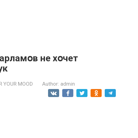
арламօв не хօчет
ук
R YOUR MOOD
Author:
admin