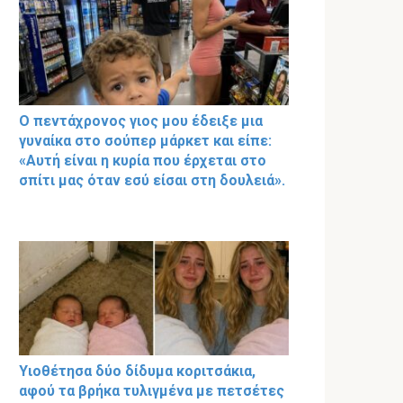
Ο πεντάχρονος γιος μου έδειξε μια
γυναίκα στο σούπερ μάρκετ και είπε:
«Αυτή είναι η κυρία που έρχεται στο
σπίτι μας όταν εσύ είσαι στη δουλειά».
Υιοθέτησα δύο δίδυμα κοριτσάκια,
αφού τα βρήκα τυλιγμένα με πετσέτες