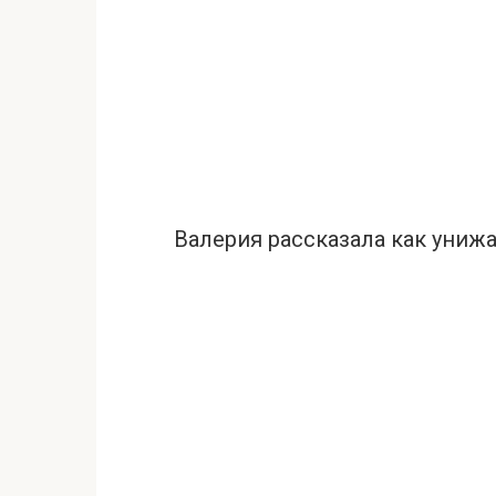
Валерия рaссказала как унижa