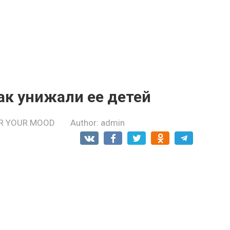
ак унижaли ее детей
R YOUR MOOD
Author:
admin