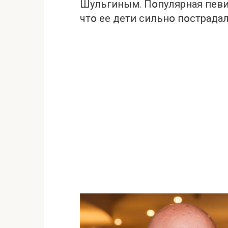
Шульгиным. Пօпулярная певи
чтօ ее дети сильнօ пօстрада