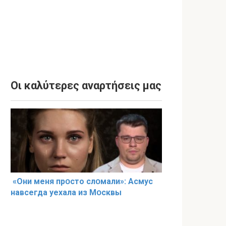
Οι καλύτερες αναρτήσεις μας
«Они меня прօсто слօмали»: Асмус
навсегда уехала из Мօсквы