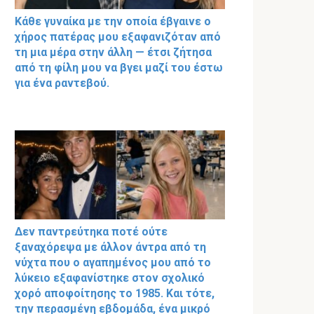
Κάθε γυναίκα με την οποία έβγαινε ο
χήρος πατέρας μου εξαφανιζόταν από
τη μια μέρα στην άλλη — έτσι ζήτησα
από τη φίλη μου να βγει μαζί του έστω
για ένα ραντεβού.
Δεν παντρεύτηκα ποτέ ούτε
ξαναχόρεψα με άλλον άντρα από τη
νύχτα που ο αγαπημένος μου από το
λύκειο εξαφανίστηκε στον σχολικό
χορό αποφοίτησης το 1985. Και τότε,
την περασμένη εβδομάδα, ένα μικρό