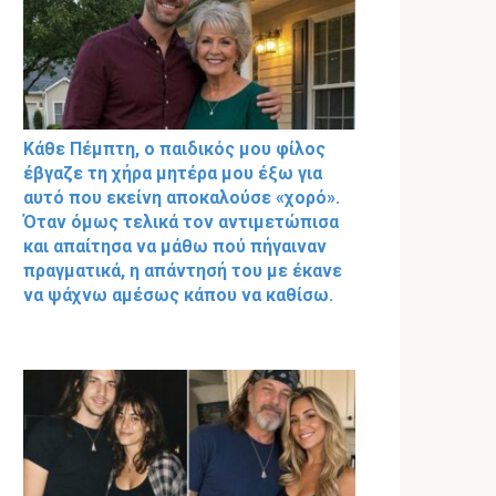
Κάθε Πέμπτη, ο παιδικός μου φίλος
έβγαζε τη χήρα μητέρα μου έξω για
αυτό που εκείνη αποκαλούσε «χορό».
Όταν όμως τελικά τον αντιμετώπισα
και απαίτησα να μάθω πού πήγαιναν
πραγματικά, η απάντησή του με έκανε
να ψάχνω αμέσως κάπου να καθίσω.