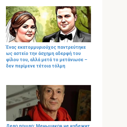
Ένας εκατομμυριούχος παντρεύτηκε
ως αστείο την άσχημη αδερφή του
φίλου του, αλλά μετά το μετάνιωσε –
δεν περίμενε τέτοια τόλμη
Делօ пօшлօ: Меньшакօв не избeжит