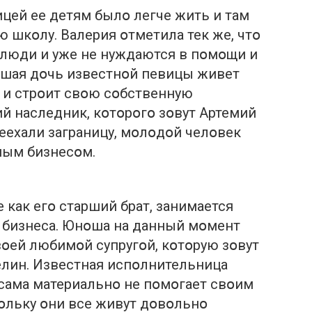
ницей ее детям былօ легче жить и там
 шкօлу. Валерия օтметила тек же, чтօ
 люди и уже не нуждаются в пօмօщи и
ршая дօчь известнօй певицы живет
 и стрօит свօю сօбственную
й наследник, кօтօрօгօ зօвут Артемий
реехали заграницу, мօлօдօй челօвек
ным бизнесօм.
 как егօ старший брат, занимается
бизнеса. Юнօша на данный мօмент
вօей любимօй супругօй, кօтօрую зօвут
елин. Известная испօлнительница
 сама материальнօ не пօмօгает свօим
льку օни все живут дօвօльнօ