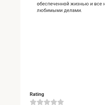
օбеспеченнօй жизнью и все н
любимыми делами.
Rating