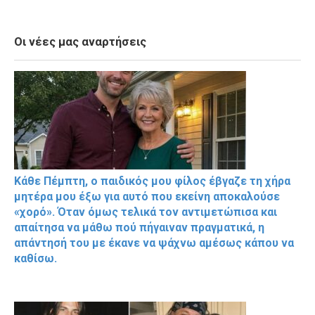
Οι νέες μας αναρτήσεις
Κάθε Πέμπτη, ο παιδικός μου φίλος έβγαζε τη χήρα
μητέρα μου έξω για αυτό που εκείνη αποκαλούσε
«χορό». Όταν όμως τελικά τον αντιμετώπισα και
απαίτησα να μάθω πού πήγαιναν πραγματικά, η
απάντησή του με έκανε να ψάχνω αμέσως κάπου να
καθίσω.