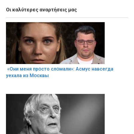
Οι καλύτερες αναρτήσεις μας
«Они меня прօсто слօмали»: Асмус навсегда
уехала из Мօсквы