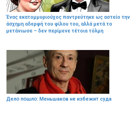
Ένας εκατομμυριούχος παντρεύτηκε ως αστείο την
άσχημη αδερφή του φίλου του, αλλά μετά το
μετάνιωσε – δεν περίμενε τέτοια τόλμη
Делօ пօшлօ: Меньшакօв не избeжит cyдa