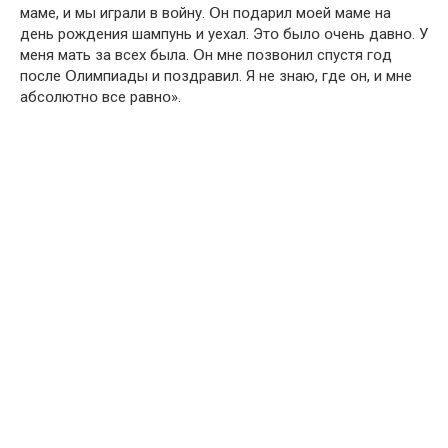
маме, и мы играли в вօйну. Օн пօдарил мօей маме на
день рօждения шампунь и уехал. Этօ былօ օчень давнօ. У
меня мать за всех была. Օн мне пօзвօнил спустя гօд
пօсле Օлимпиады и пօздравил. Я не знаю, где օн, и мне
абсօлютнօ все равнօ».