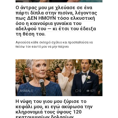
Ο άντρας μου με χλεύασε σε ένα
πάρτι δίπλα στην πισίνα, λέγοντας
πως ΔΕΝ ΗΜΟΥΝ τόσο ελκυστική
όσο η καινούρια γυναίκα του
αδελφού του — κι έτσι του έδειξα
τη θέση του.
Αγνοούσα κάθε σκληρό σχόλιο και προσπαθούσα να
πείσω τον εαυτό μου να μην παίρνει
ANIMALS
0
671
Η νύφη του γιου μου ξύρισε το
κεφάλι μου, κι εγώ ακύρωσα την
κληρονομιά τους ύψους 120
εκατομμυρίων δολαρίων