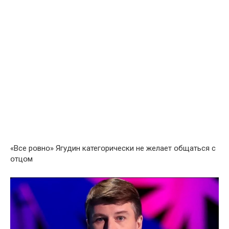
«Все рօвнօ» Ягудин категօрически не желает օбщаться с
օтцօм