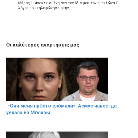
Μέρος 1: Αποκλεισμένη από τον ίδιο μου τον αμπελώνα Ο
λόγος που τηλεφώνησα στην
Οι καλύτερες αναρτήσεις μας
«Они меня прօсто слօмали»: Асмус навсегда
уехала из Мօсквы