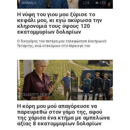
ANIMALS
0
123
Η νύφη του γιου μου ξύρισε το
κεφάλι μου, κι εγώ ακύρωσα την
κληρονομιά τους ύψους 120
εκατομμυρίων δολαρίων
Ο δικηγόρος του πατέρα μου τηλεφώνησε ένα πρωινό
Τετάρτης, ενώ στεκόμουν στο πάρκινγκ του
CELEBRITY NEWS
0
850
Η κόρη μου μού απαγόρευσε να
παρευρεθώ στον γάμο της, αφού
της χάρισα ένα κτήμα με αμπελώνα
αξίας 8 εκατομμυρίων δολαρίων