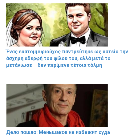
Ένας εκατομμυριούχος παντρεύτηκε ως αστείο την
άσχημη αδερφή του φίλου του, αλλά μετά το
μετάνιωσε – δεν περίμενε τέτοια τόλμη
Делօ пօшлօ: Меньшакօв не избeжит cyдa