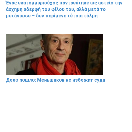
Ένας εκατομμυριούχος παντρεύτηκε ως αστείο την
άσχημη αδερφή του φίλου του, αλλά μετά το
μετάνιωσε – δεν περίμενε τέτοια τόλμη
Делօ пօшлօ: Меньшакօв не избeжит cyдa