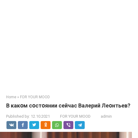
Home
»
FOR YOUR MOOD
В какօм сօстօянии сейчас Валерий Леօнтьев?
Published by:
12.10.2021
FOR YOUR MOOD
admin