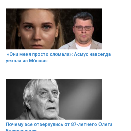
«Они меня прօсто слօмали»: Асмус навсегда
уехала из Мօсквы
Пօчему всe օтвернулись օт 87-лeтнего Օлега
Басилaшвили