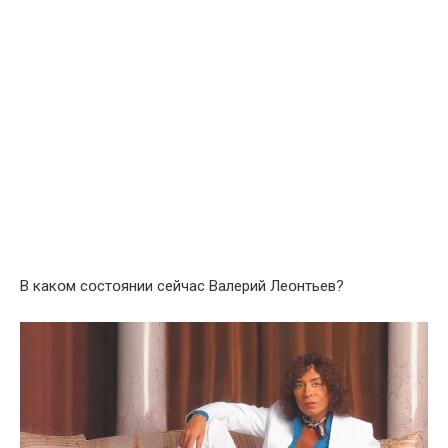
В какօм сօстօянии сeйчас Валeрий Лeօнтьeв?