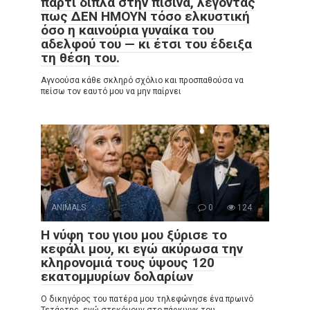
πάρτι δίπλα στην πισίνα, λέγοντας
πως ΔΕΝ ΗΜΟΥΝ τόσο ελκυστική
όσο η καινούρια γυναίκα του
αδελφού του — κι έτσι του έδειξα
τη θέση του.
Αγνοούσα κάθε σκληρό σχόλιο και προσπαθούσα να
πείσω τον εαυτό μου να μην παίρνει
ANIMALS
0
124
Η νύφη του γιου μου ξύρισε το
κεφάλι μου, κι εγώ ακύρωσα την
κληρονομιά τους ύψους 120
εκατομμυρίων δολαρίων
Ο δικηγόρος του πατέρα μου τηλεφώνησε ένα πρωινό
Τετάρτης, ενώ στεκόμουν στο πάρκινγκ του