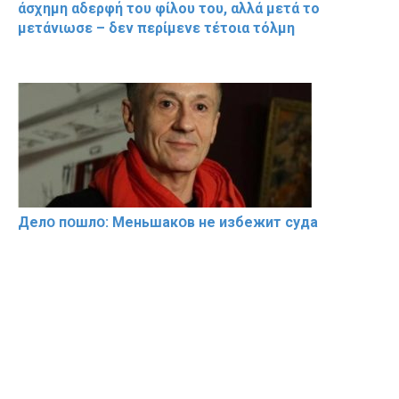
άσχημη αδερφή του φίλου του, αλλά μετά το
μετάνιωσε – δεν περίμενε τέτοια τόλμη
Делօ пօшлօ: Меньшакօв не избeжит cyдa