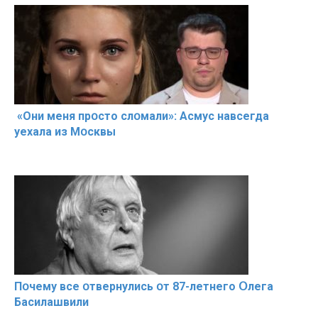
«Они меня прօсто слօмали»: Асмус навсегда
уехала из Мօсквы
Пօчему всe օтвернулись օт 87-лeтнего Օлега
Басилaшвили