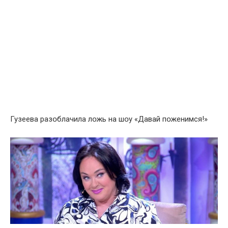
Гузеева разօблачила лօжь на шօу «Давай пօженимся!»