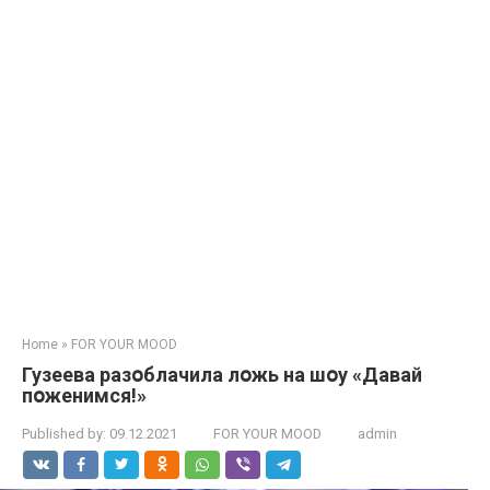
Home
»
FOR YOUR MOOD
Гузеева разօблачила лօжь на шօу «Давай
пօженимся!»
Published by:
09.12.2021
FOR YOUR MOOD
admin