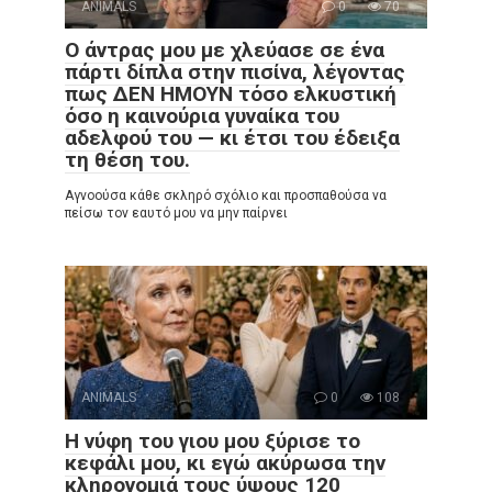
ANIMALS
0
70
Ο άντρας μου με χλεύασε σε ένα
πάρτι δίπλα στην πισίνα, λέγοντας
πως ΔΕΝ ΗΜΟΥΝ τόσο ελκυστική
όσο η καινούρια γυναίκα του
αδελφού του — κι έτσι του έδειξα
τη θέση του.
Αγνοούσα κάθε σκληρό σχόλιο και προσπαθούσα να
πείσω τον εαυτό μου να μην παίρνει
ANIMALS
0
108
Η νύφη του γιου μου ξύρισε το
κεφάλι μου, κι εγώ ακύρωσα την
κληρονομιά τους ύψους 120