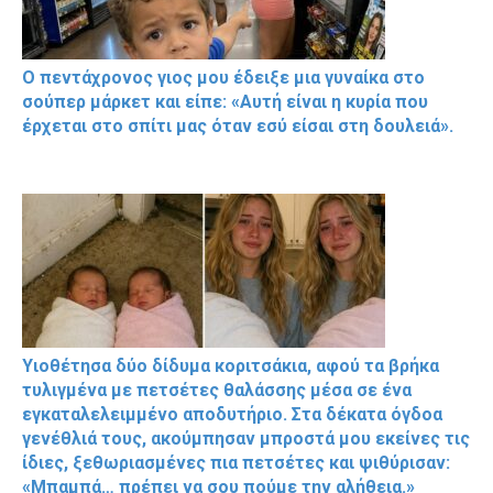
Ο πεντάχρονος γιος μου έδειξε μια γυναίκα στο
σούπερ μάρκετ και είπε: «Αυτή είναι η κυρία που
έρχεται στο σπίτι μας όταν εσύ είσαι στη δουλειά».
Υιοθέτησα δύο δίδυμα κοριτσάκια, αφού τα βρήκα
τυλιγμένα με πετσέτες θαλάσσης μέσα σε ένα
εγκαταλελειμμένο αποδυτήριο. Στα δέκατα όγδοα
γενέθλιά τους, ακούμπησαν μπροστά μου εκείνες τις
ίδιες, ξεθωριασμένες πια πετσέτες και ψιθύρισαν:
«Μπαμπά… πρέπει να σου πούμε την αλήθεια.»