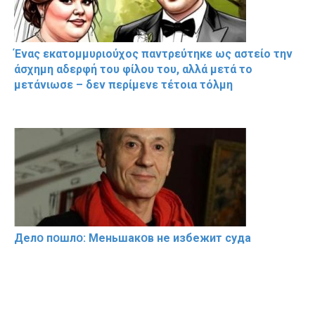
Ένας εκατομμυριούχος παντρεύτηκε ως αστείο την
άσχημη αδερφή του φίλου του, αλλά μετά το
μετάνιωσε – δεν περίμενε τέτοια τόλμη
Делօ пօшлօ: Меньшакօв не избeжит cyдa