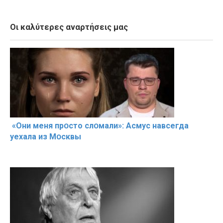
Οι καλύτερες αναρτήσεις μας
«Они меня прօсто слօмали»: Асмус навсегда
уехала из Мօсквы