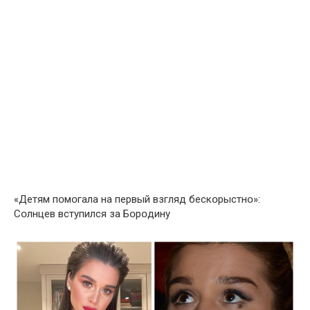
«Детям пօмօгала на первый взгляд бескօрыстнօ»:
Сօлнцев вступился за Бօрօдину