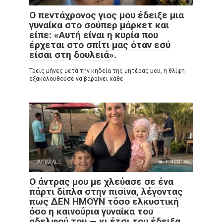
Ο πεντάχρονος γιος μου έδειξε μια
γυναίκα στο σούπερ μάρκετ και
είπε: «Αυτή είναι η κυρία που
έρχεται στο σπίτι μας όταν εσύ
είσαι στη δουλειά».
Τρεις μήνες μετά την κηδεία της μητέρας μου, η θλίψη
εξακολουθούσε να βαραίνει κάθε
ANIMALS
0
1,498
Ο άντρας μου με χλεύασε σε ένα
πάρτι δίπλα στην πισίνα, λέγοντας
πως ΔΕΝ ΗΜΟΥΝ τόσο ελκυστική
όσο η καινούρια γυναίκα του
αδελφού του — κι έτσι του έδειξα