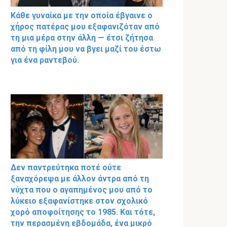
Κάθε γυναίκα με την οποία έβγαινε ο
χήρος πατέρας μου εξαφανιζόταν από
τη μια μέρα στην άλλη — έτσι ζήτησα
από τη φίλη μου να βγει μαζί του έστω
για ένα ραντεβού.
Δεν παντρεύτηκα ποτέ ούτε
ξαναχόρεψα με άλλον άντρα από τη
νύχτα που ο αγαπημένος μου από το
λύκειο εξαφανίστηκε στον σχολικό
χορό αποφοίτησης το 1985. Και τότε,
την περασμένη εβδομάδα, ένα μικρό