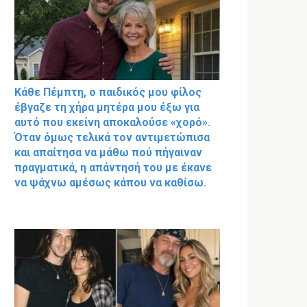
Κάθε Πέμπτη, ο παιδικός μου φίλος
έβγαζε τη χήρα μητέρα μου έξω για
αυτό που εκείνη αποκαλούσε «χορό».
Όταν όμως τελικά τον αντιμετώπισα
και απαίτησα να μάθω πού πήγαιναν
πραγματικά, η απάντησή του με έκανε
να ψάχνω αμέσως κάπου να καθίσω.