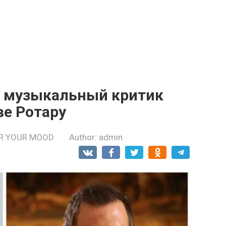
»: музыкальный кpитик
ве Ротару
R YOUR MOOD
Author:
admin