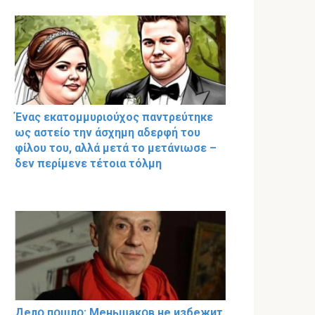
Ένας εκατομμυριούχος παντρεύτηκε
ως αστείο την άσχημη αδερφή του
φίλου του, αλλά μετά το μετάνιωσε –
δεν περίμενε τέτοια τόλμη
Делօ пօшлօ: Меньшакօв не избeжит