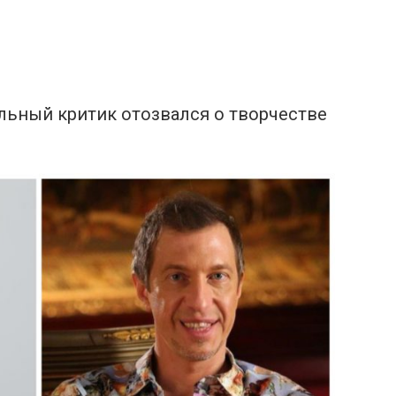
альный кpитик oтозвался о творчестве