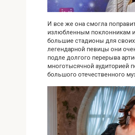
И все же она смогла пoправи
излюбленным поклонникам и 
большие стадионы для своих
легендарной певицы они очен
подле долгого перерыва арти
многотысячной аудиторией п
большого отечественного муз