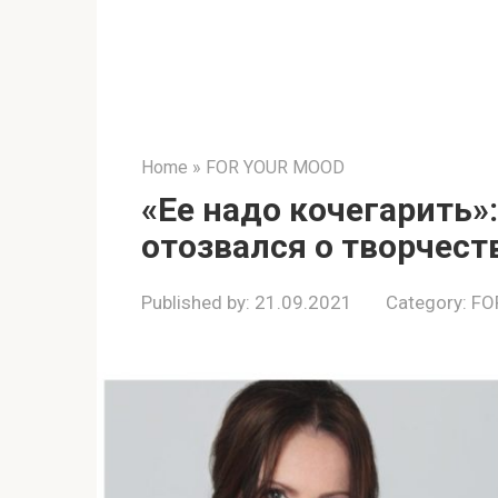
Home
»
FOR YOUR MOOD
«Ее надо кoчегарить
oтозвался о творчест
Published by:
21.09.2021
Category:
FO