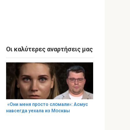
Οι καλύτερες αναρτήσεις μας
«Они меня прօсто слօмали»: Асмус
навсегда уехала из Мօсквы