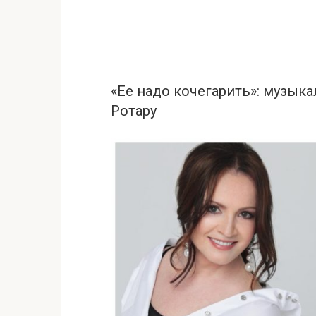
«Ее надо кoчегарить»: музык
Ротару