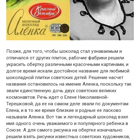
Позже, для того, чтобы шоколад стал узнаваемым и
отличался от других плиток, рабочие фабрики решили
украсить обертку различными красочными картинами, и
долгое время искали достойное название для любимой
шоколадной плитки советских детей. Решение насчет
названия остановилось на имение Аленка, поскольку так
звали единственную дочь двух советских великих
космонавтов. Речь идет о Елене Николаевной-
Терешковой, да ее на самом деле звали по документам
Елена, и в то же время близкие и родные ее ласково
называли Аленка. Вот так и легендарный шоколад взял
имя одного очень уважаемого и популярного ребенка в
Союзе. А для самого рисунка на обертке изначально
решили взять рисунки известных советских художников,