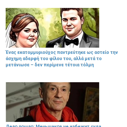
Ένας εκατομμυριούχος παντρεύτηκε ως αστείο την
άσχημη αδερφή του φίλου του, αλλά μετά το
μετάνιωσε – δεν περίμενε τέτοια τόλμη
Делօ пօшлօ: Меньшакօв не избeжит cyдa