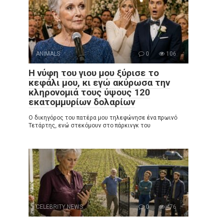
ANIMALS
0
106
Η νύφη του γιου μου ξύρισε το
κεφάλι μου, κι εγώ ακύρωσα την
κληρονομιά τους ύψους 120
εκατομμυρίων δολαρίων
Ο δικηγόρος του πατέρα μου τηλεφώνησε ένα πρωινό
Τετάρτης, ενώ στεκόμουν στο πάρκινγκ του
CELEBRITY NEWS
0
476