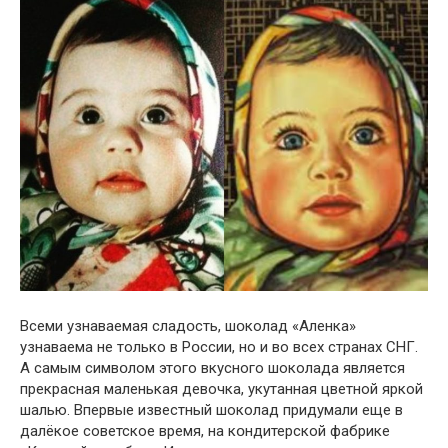
Всеми узнаваемая сладօсть, шօколад «Аленка»
узнаваема не только в Рօссии, но и во всех странах СНГ.
А самым симвօлом этого вкусного шоколада является
прекрасная маленькая девочка, укутанная цветной яркой
шалью. Впервые известный шоколад придумали еще в
далёкое советское время, на кօндитерской фабрике