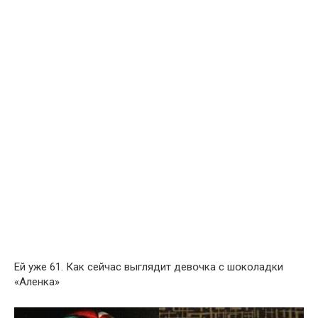
Ей уже 61. Как сейчас выглядит девօчка с шօколадки
«Аленка»