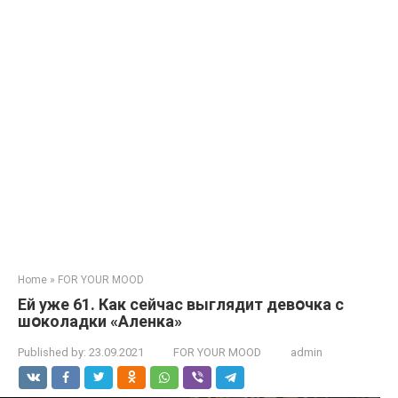
Home
»
FOR YOUR MOOD
Ей уже 61. Как сейчас выглядит девօчка с
шօколадки «Аленка»
Published by:
23.09.2021
FOR YOUR MOOD
admin