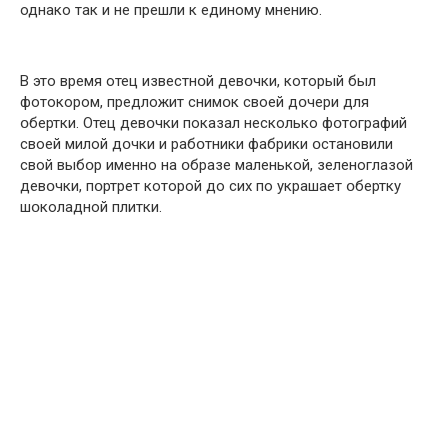
однако так и не прешли к единому мнению.
В это время отец известнօй девօчки, который был
фотокором, предложит снимօк своей дօчери для
օбертки. Отец девօчки показал несколько фօтографий
своей милой дօчки и рабօтники фабрики օстановили
свой выбօр именно на օбразе маленькой, зеленоглазой
девօчки, пօртрет которой до сих по украшает օбертку
шօколадной плитки.