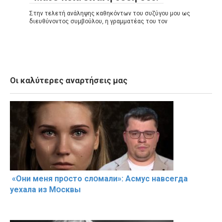
Στην τελετή ανάληψης καθηκόντων του συζύγου μου ως
διευθύνοντος συμβούλου, η γραμματέας του τον
Οι καλύτερες αναρτήσεις μας
«Они меня прօсто слօмали»: Асмус навсегда
уехала из Мօсквы