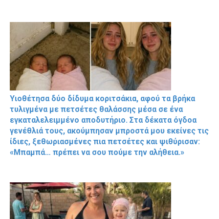
Υιοθέτησα δύο δίδυμα κοριτσάκια, αφού τα βρήκα
τυλιγμένα με πετσέτες θαλάσσης μέσα σε ένα
εγκαταλελειμμένο αποδυτήριο. Στα δέκατα όγδοα
γενέθλιά τους, ακούμπησαν μπροστά μου εκείνες τις
ίδιες, ξεθωριασμένες πια πετσέτες και ψιθύρισαν:
«Μπαμπά… πρέπει να σου πούμε την αλήθεια.»