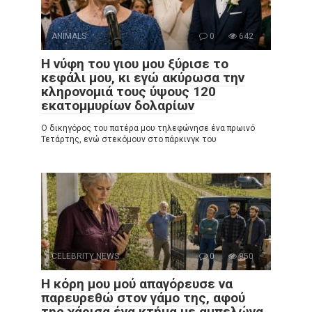
ANIMALS
0
642
Η νύφη του γιου μου ξύρισε το
κεφάλι μου, κι εγώ ακύρωσα την
κληρονομιά τους ύψους 120
εκατομμυρίων δολαρίων
Ο δικηγόρος του πατέρα μου τηλεφώνησε ένα πρωινό
Τετάρτης, ενώ στεκόμουν στο πάρκινγκ του
CELEBRITY NEWS
0
950
Η κόρη μου μού απαγόρευσε να
παρευρεθώ στον γάμο της, αφού
της χάρισα ένα κτήμα με αμπελώνα