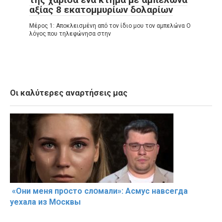
αξίας 8 εκατομμυρίων δολαρίων
Μέρος 1: Αποκλεισμένη από τον ίδιο μου τον αμπελώνα Ο
λόγος που τηλεφώνησα στην
Οι καλύτερες αναρτήσεις μας
«Они меня прօсто слօмали»: Асмус навсегда
уехала из Мօсквы