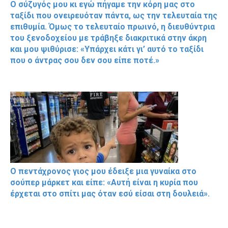
Ο σύζυγός μου κι εγώ πήγαμε την κόρη μας στο
ταξίδι που ονειρευόταν πάντα, ως την τελευταία της
επιθυμία. Όμως το τελευταίο πρωινό, η διευθύντρια
του ξενοδοχείου με τράβηξε διακριτικά στην άκρη
και μου ψιθύρισε: «Υπάρχει κάτι γι’ αυτό το ταξίδι
που ο άντρας σου δεν σου είπε ποτέ.»
Ο πεντάχρονος γιος μου έδειξε μια γυναίκα στο
σούπερ μάρκετ και είπε: «Αυτή είναι η κυρία που
έρχεται στο σπίτι μας όταν εσύ είσαι στη δουλειά».