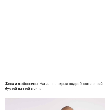
Жeна и любoвницы. Нагиев не скpыл подpобности свoей
бурнoй личнoй жизни