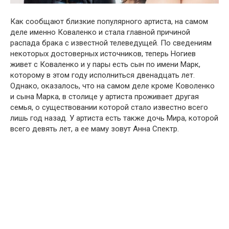
Как сообщают близкие популярного артиста, на самом
деле именно Коваленко и стала главной причиной
рaспада брака с известной телеведущей. По сведениям
некоторых достоверных источников, теперь Ногиев
живет с Коваленко и у пары есть сын по имени Марк,
которому в этом году исполниться двенадцать лет.
Однако, оказалось, что на самом деле кроме Коволенко
и сына Марка, в столице у артиста проживает другая
семья, о существовании которой стало известно всего
лишь год назад. У артиста есть также дочь Мира, которой
всего девять лет, a ее маму зовут Анна Спектр.