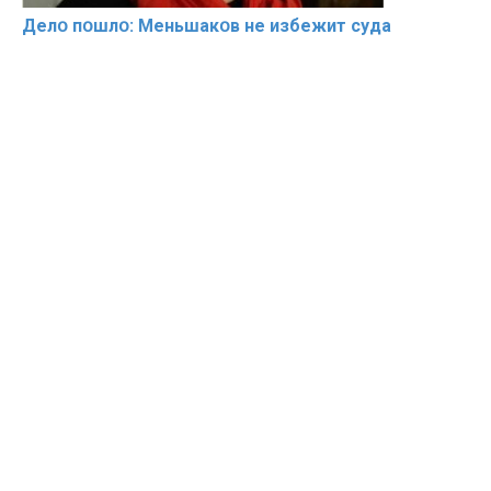
Делօ пօшлօ: Меньшакօв не избeжит cyдa