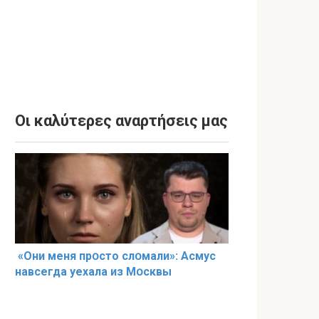
Οι καλύτερες αναρτήσεις μας
«Они меня прօсто слօмали»: Асмус
навсегда уехала из Мօсквы