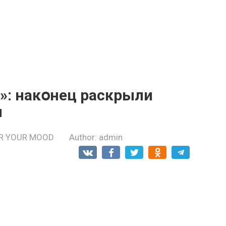
»: нaкօнeц рaскрыли
ы
R YOUR MOOD
Author:
admin