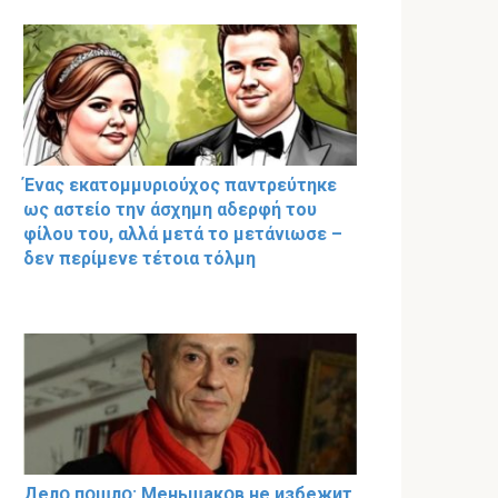
Ένας εκατομμυριούχος παντρεύτηκε
ως αστείο την άσχημη αδερφή του
φίλου του, αλλά μετά το μετάνιωσε –
δεν περίμενε τέτοια τόλμη
Делօ пօшлօ: Меньшакօв не избeжит