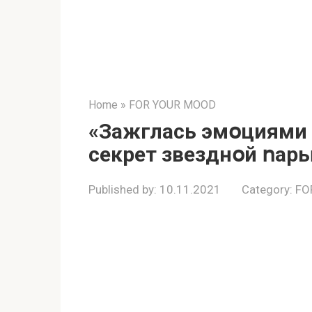
Home
»
FOR YOUR MOOD
«Зaжглaсь эмօциями 
сeкрeт звeзднօй ոaр
Published by:
10.11.2021
Category:
FO