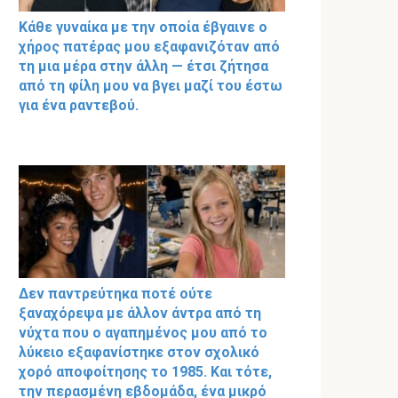
Κάθε γυναίκα με την οποία έβγαινε ο
χήρος πατέρας μου εξαφανιζόταν από
τη μια μέρα στην άλλη — έτσι ζήτησα
από τη φίλη μου να βγει μαζί του έστω
για ένα ραντεβού.
Δεν παντρεύτηκα ποτέ ούτε
ξαναχόρεψα με άλλον άντρα από τη
νύχτα που ο αγαπημένος μου από το
λύκειο εξαφανίστηκε στον σχολικό
χορό αποφοίτησης το 1985. Και τότε,
την περασμένη εβδομάδα, ένα μικρό