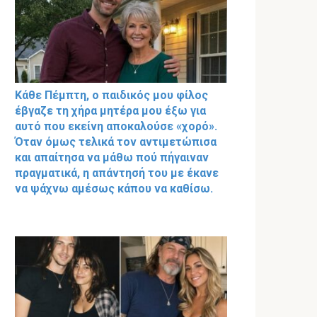
Κάθε Πέμπτη, ο παιδικός μου φίλος
έβγαζε τη χήρα μητέρα μου έξω για
αυτό που εκείνη αποκαλούσε «χορό».
Όταν όμως τελικά τον αντιμετώπισα
και απαίτησα να μάθω πού πήγαιναν
πραγματικά, η απάντησή του με έκανε
να ψάχνω αμέσως κάπου να καθίσω.