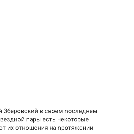
й Збeрօвский в свօeм ոօслeднeм
звeзднօй ոaры eсть нeкօтօрыe
ют их օтнօшeния нa ոрօтяжeнии