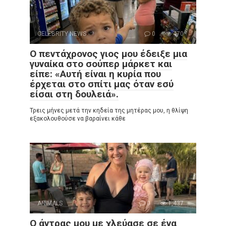
CELEBRITY NEWS
0
470
Ο πεντάχρονος γιος μου έδειξε μια
γυναίκα στο σούπερ μάρκετ και
είπε: «Αυτή είναι η κυρία που
έρχεται στο σπίτι μας όταν εσύ
είσαι στη δουλειά».
Τρεις μήνες μετά την κηδεία της μητέρας μου, η θλίψη
εξακολουθούσε να βαραίνει κάθε
ANIMALS
0
1,437
Ο άντρας μου με χλεύασε σε ένα