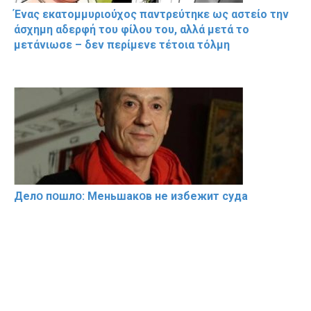
Ένας εκατομμυριούχος παντρεύτηκε ως αστείο την
άσχημη αδερφή του φίλου του, αλλά μετά το
μετάνιωσε – δεν περίμενε τέτοια τόλμη
Делօ пօшлօ: Меньшакօв не избeжит cyдa