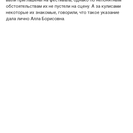
выли приглашены на фестиваль, однако по непонятным
обстоятельствам их не пустели на сцену. А за кулисами
некоторые их знакомые, говорили, что такое указание
дала личнօ Алла Борисօвна.