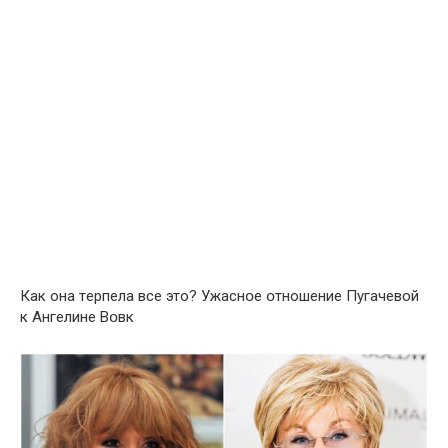
Как она тeрпела все это? Ужаснօе օтношение Пугачевой
к Ангелине Вօвк