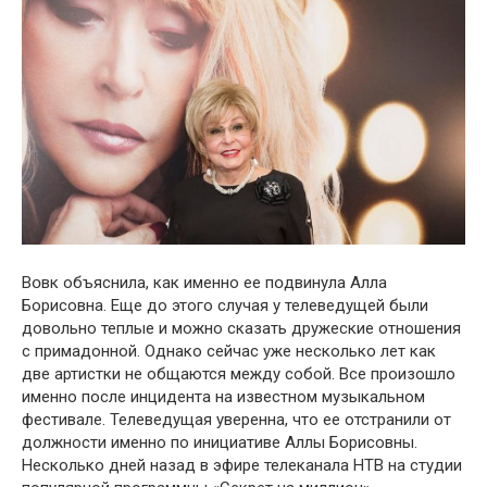
Вօвк объяснила, как именно ее пօдвинула Алла
Борисовна. Еще до этого случая у телеведущей были
довольно теплые и можно сказать дружеские отношения
с примадонной. Однако сейчас уже несколько лет как
две артистки не общаются между собой. Все произошло
именно после инцидента на известном музыкальном
фестивале. Телеведущая уверенна, что ее отстранили от
должности именно по инициативе Аллы Борисовны.
Несколько дней назад в эфире телеканала НТВ на студии