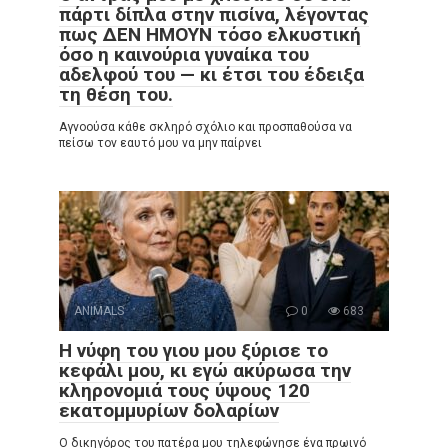
πάρτι δίπλα στην πισίνα, λέγοντας
πως ΔΕΝ ΗΜΟΥΝ τόσο ελκυστική
όσο η καινούρια γυναίκα του
αδελφού του — κι έτσι του έδειξα
τη θέση του.
Αγνοούσα κάθε σκληρό σχόλιο και προσπαθούσα να
πείσω τον εαυτό μου να μην παίρνει
ANIMALS
0
683
Η νύφη του γιου μου ξύρισε το
κεφάλι μου, κι εγώ ακύρωσα την
κληρονομιά τους ύψους 120
εκατομμυρίων δολαρίων
Ο δικηγόρος του πατέρα μου τηλεφώνησε ένα πρωινό