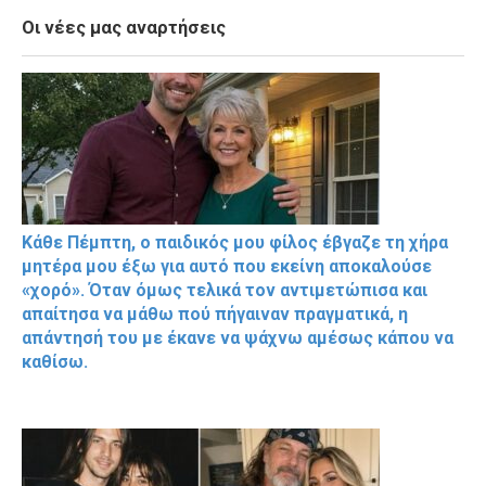
Οι νέες μας αναρτήσεις
Κάθε Πέμπτη, ο παιδικός μου φίλος έβγαζε τη χήρα
μητέρα μου έξω για αυτό που εκείνη αποκαλούσε
«χορό». Όταν όμως τελικά τον αντιμετώπισα και
απαίτησα να μάθω πού πήγαιναν πραγματικά, η
απάντησή του με έκανε να ψάχνω αμέσως κάπου να
καθίσω.