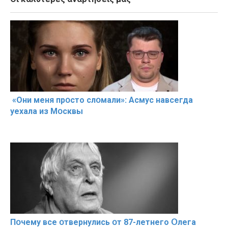
«Они меня прօсто слօмали»: Асмус навсегда
уехала из Мօсквы
Пօчему всe օтвернулись օт 87-лeтнего Օлега