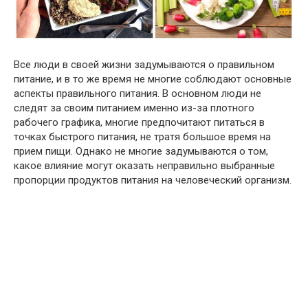
Все люди в своей жизни задумываются о правильном
питание, и в то же время не многие соблюдают основные
аспекты правильного питания. В основном люди не
следят за своим питанием именно из-за плотного
рабочего графика, многие предпочитают питаться в
точках быстрого питания, не тратя большое время на
прием пищи. Однако не многие задумываются о том,
какое влияние могут оказать неправильно выбранные
пропорции продуктов питания на человеческий организм.