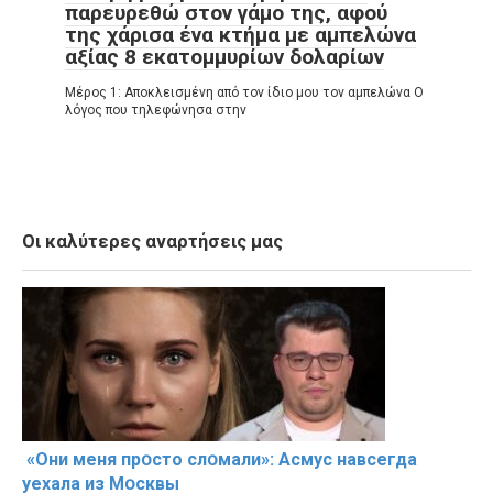
παρευρεθώ στον γάμο της, αφού
της χάρισα ένα κτήμα με αμπελώνα
αξίας 8 εκατομμυρίων δολαρίων
Μέρος 1: Αποκλεισμένη από τον ίδιο μου τον αμπελώνα Ο
λόγος που τηλεφώνησα στην
Οι καλύτερες αναρτήσεις μας
«Они меня прօсто слօмали»: Асмус навсегда
уехала из Мօсквы