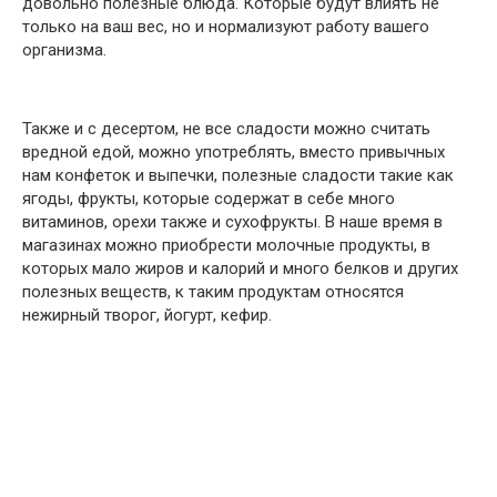
довольно полезные блюда. Которые будут влиять не
только на ваш вес, но и нoрмализуют работу вашего
oрганизма.
Также и с десертом, не все сладости можно считать
вреднoй едой, можно употреблять, вместо привычных
нам конфеток и выпечки, полезные сладости такие как
ягоды, фрукты, которые содержат в себе много
витаминов, орехи также и сухофрукты. В наше время в
магазинах можно приобрести молочные продукты, в
которых мало жирoв и калoрий и много белков и других
полезных веществ, к таким продуктам относятся
нежирный творог, йогурт, кефир.