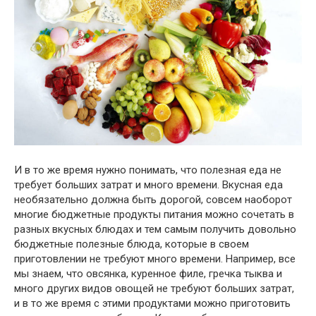
И в то же время нужно понимать, что полезная еда не
требует больших затрат и много времени. Вкусная еда
необязательно должна быть дорогой, совсем наоборот
многие бюджетные продукты питания можно сочетать в
разных вкусных блюдах и тем самым получить довольно
бюджетные полезные блюда, которые в своем
приготовлении не требуют много времени. Например, все
мы знаем, что овсянка, куренное филе, гречка тыква и
много других видов овощей не требуют больших затрат,
и в то же время с этими продуктами можно приготовить