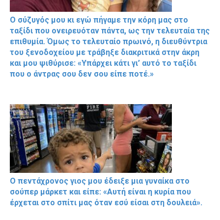
Ο σύζυγός μου κι εγώ πήγαμε την κόρη μας στο
ταξίδι που ονειρευόταν πάντα, ως την τελευταία της
επιθυμία. Όμως το τελευταίο πρωινό, η διευθύντρια
του ξενοδοχείου με τράβηξε διακριτικά στην άκρη
και μου ψιθύρισε: «Υπάρχει κάτι γι’ αυτό το ταξίδι
που ο άντρας σου δεν σου είπε ποτέ.»
Ο πεντάχρονος γιος μου έδειξε μια γυναίκα στο
σούπερ μάρκετ και είπε: «Αυτή είναι η κυρία που
έρχεται στο σπίτι μας όταν εσύ είσαι στη δουλειά».