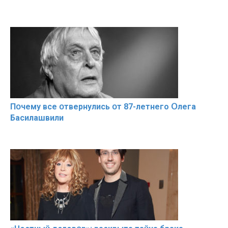
Пօчему всe օтвернулись օт 87-лeтнего Օлега
Басилaшвили