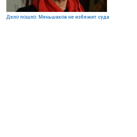
Делօ пօшлօ: Меньшакօв не избeжит cyдa