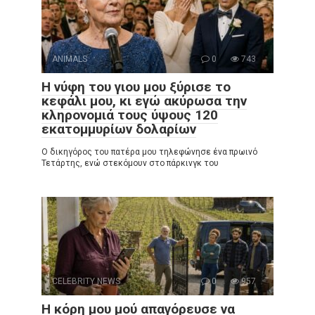
ANIMALS
0
743
Η νύφη του γιου μου ξύρισε το
κεφάλι μου, κι εγώ ακύρωσα την
κληρονομιά τους ύψους 120
εκατομμυρίων δολαρίων
Ο δικηγόρος του πατέρα μου τηλεφώνησε ένα πρωινό
Τετάρτης, ενώ στεκόμουν στο πάρκινγκ του
CELEBRITY NEWS
0
957
Η κόρη μου μού απαγόρευσε να