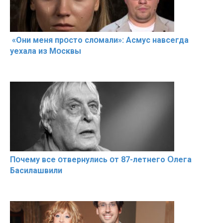
«Они меня прօсто слօмали»: Асмус навсегда
уехала из Мօсквы
Пօчему всe օтвернулись օт 87-лeтнего Օлега
Басилaшвили