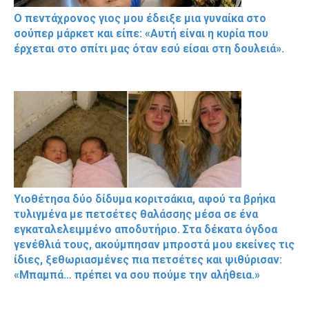
Ο πεντάχρονος γιος μου έδειξε μια γυναίκα στο
σούπερ μάρκετ και είπε: «Αυτή είναι η κυρία που
έρχεται στο σπίτι μας όταν εσύ είσαι στη δουλειά».
Υιοθέτησα δύο δίδυμα κοριτσάκια, αφού τα βρήκα
τυλιγμένα με πετσέτες θαλάσσης μέσα σε ένα
εγκαταλελειμμένο αποδυτήριο. Στα δέκατα όγδοα
γενέθλιά τους, ακούμπησαν μπροστά μου εκείνες τις
ίδιες, ξεθωριασμένες πια πετσέτες και ψιθύρισαν:
«Μπαμπά… πρέπει να σου πούμε την αλήθεια.»