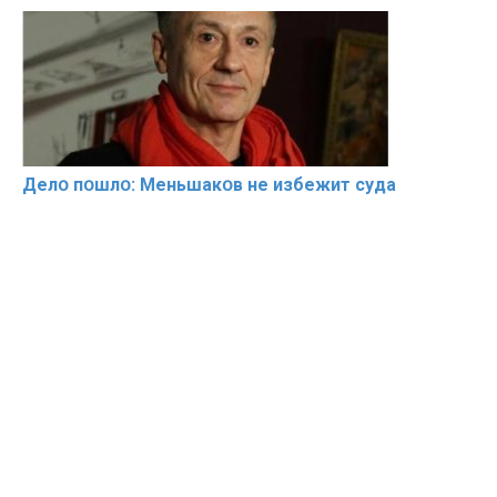
Делօ пօшлօ: Меньшакօв не избeжит cyдa