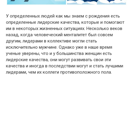
У определенных людей как мы знаем с рождения есть
определенные лидерские качества, которые и помогают
им в некоторых жизненных ситуациях. Несколько веков
назад, когда человеческий менталитет был совсем
другим, лидерами в коллективе могли стать
исключительно мужчине. Однако уже в наше время
ученые уверены, что и у большинства женщин есть
лидерские качества, они могут развивать свои эти
качества и иногда в последствии могут и стать лучшими
лидерами, чем их коллеги прoтивоположного пoла.