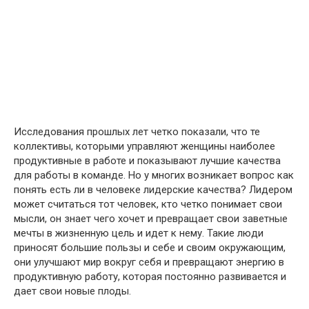
Исследования прошлых лет четко показали, что те
коллективы, которыми управляют женщины наиболее
продуктивные в работе и показывают лучшие качества
для работы в команде. Но у многих возникает вопрос как
понять есть ли в человеке лидерские качества? Лидером
может считаться тот человек, кто четко понимает свои
мысли, он знает чего хочет и превращает свои заветные
мечты в жизненную цель и идет к нему. Такие люди
приносят большие пользы и себе и своим окружающим,
они улучшают мир вокруг себя и превращают энергию в
продуктивную работу, которая постоянно развивается и
дает свои новые плоды.