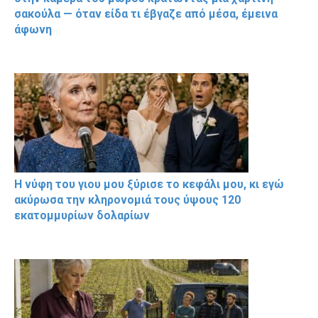
σακούλα — όταν είδα τι έβγαζε από μέσα, έμεινα
άφωνη
Η νύφη του γιου μου ξύρισε το κεφάλι μου, κι εγώ
ακύρωσα την κληρονομιά τους ύψους 120
εκατομμυρίων δολαρίων