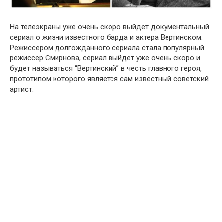
На телеэкраны уже очень скоро выйдет документальный
сериал о жизни известного барда и актера Вертинском.
Режиссером долгожданного сериала стала популярный
режиссер Смирнова, сериал выйдет уже очень скоро и
будет называться “Вертинский” в честь главного героя,
прототипом которого является сам известный советский
артист.