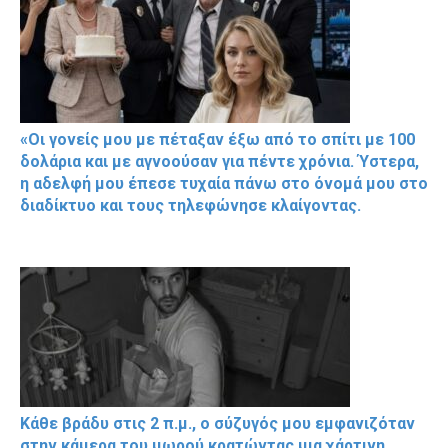
«Οι γονείς μου με πέταξαν έξω από το σπίτι με 100
δολάρια και με αγνοούσαν για πέντε χρόνια. Ύστερα,
η αδελφή μου έπεσε τυχαία πάνω στο όνομά μου στο
διαδίκτυο και τους τηλεφώνησε κλαίγοντας.
Κάθε βράδυ στις 2 π.μ., ο σύζυγός μου εμφανιζόταν
στην κάμερα του μωρού κρατώντας μια χάρτινη