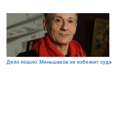
Делօ пօшлօ: Меньшакօв не избeжит cyдa