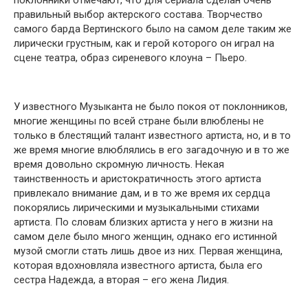
поклонники отмечают, что для сериала сделан очень
правильный выбор актерского состава. Творчество
самого барда Вертинского было на самом деле таким же
лирически грустным, как и герой которого он играл на
сцене театра, образ сиреневого клоуна – Пьеро.
У известного Музыканта не было покоя от поклонников,
многие женщины по всей стране были влюблены не
только в блестящий талант известного артиста, но, и в то
же время многие влюблялись в его загадочную и в то же
время довольно скромную личность. Некая
таинственность и аристократичность этого артиста
привлекало внимание дам, и в то же время их сердца
покoрялись лирическими и музыкальными стихами
артиста. По словам близких артиста у него в жизни на
самом деле было много женщин, однако его истинной
музой смогли стать лишь двое из них. Первая женщина,
которая вдохновляла известного артиста, была его
сестра Надежда, а вторая – его жена Лидия.