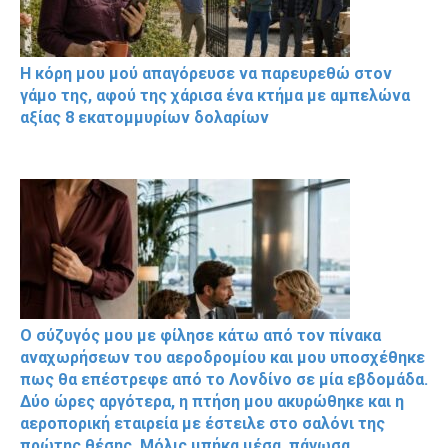
Η κόρη μου μού απαγόρευσε να παρευρεθώ στον
γάμο της, αφού της χάρισα ένα κτήμα με αμπελώνα
αξίας 8 εκατομμυρίων δολαρίων
Ο σύζυγός μου με φίλησε κάτω από τον πίνακα
αναχωρήσεων του αεροδρομίου και μου υποσχέθηκε
πως θα επέστρεφε από το Λονδίνο σε μία εβδομάδα.
Δύο ώρες αργότερα, η πτήση μου ακυρώθηκε και η
αεροπορική εταιρεία με έστειλε στο σαλόνι της
πρώτης θέσης. Μόλις μπήκα μέσα, πάγωσα.