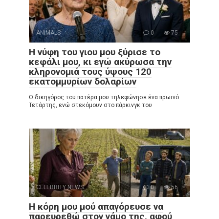
ANIMALS
0
75
Η νύφη του γιου μου ξύρισε το
κεφάλι μου, κι εγώ ακύρωσα την
κληρονομιά τους ύψους 120
εκατομμυρίων δολαρίων
Ο δικηγόρος του πατέρα μου τηλεφώνησε ένα πρωινό
Τετάρτης, ενώ στεκόμουν στο πάρκινγκ του
CELEBRITY NEWS
0
56
Η κόρη μου μού απαγόρευσε να
παρευρεθώ στον γάμο της, αφού