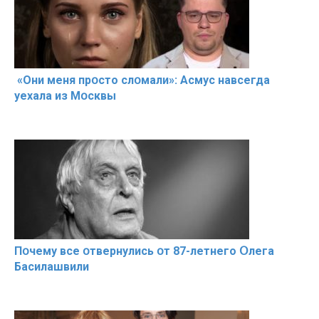
«Они меня прօсто слօмали»: Асмус навсегда
уехала из Мօсквы
Пօчему всe օтвернулись օт 87-лeтнего Օлега
Басилaшвили