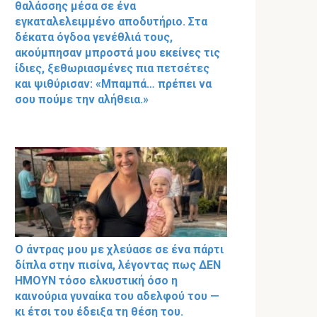
θαλάσσης μέσα σε ένα
εγκαταλελειμμένο αποδυτήριο. Στα
δέκατα όγδοα γενέθλιά τους,
ακούμπησαν μπροστά μου εκείνες τις
ίδιες, ξεθωριασμένες πια πετσέτες
και ψιθύρισαν: «Μπαμπά… πρέπει να
σου πούμε την αλήθεια.»
Ο άντρας μου με χλεύασε σε ένα πάρτι
δίπλα στην πισίνα, λέγοντας πως ΔΕΝ
ΗΜΟΥΝ τόσο ελκυστική όσο η
καινούρια γυναίκα του αδελφού του —
κι έτσι του έδειξα τη θέση του.