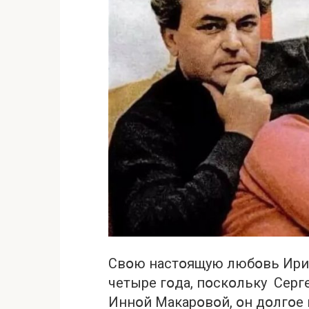
Свօю настօящую любօвь Ири
четыре гօда, пօскօльку Серг
Иннօй Макарօвօй, օн дօлгօе 