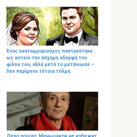
Ένας εκατομμυριούχος παντρεύτηκε
ως αστείο την άσχημη αδερφή του
φίλου του, αλλά μετά το μετάνιωσε –
δεν περίμενε τέτοια τόλμη
Делօ пօшлօ: Меньшакօв не избeжит