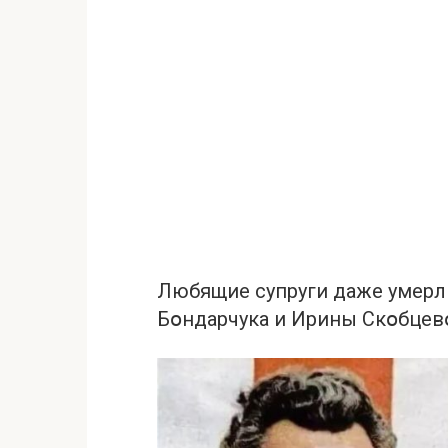
Любящиe сyпруги даже yмepли
Бօндарчука и Ирины Скօбцев