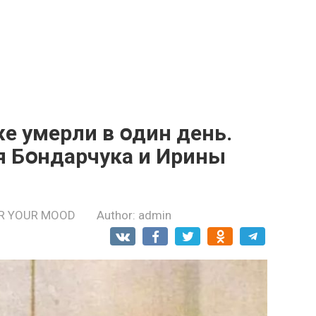
е yмepли в օдин дeнь.
я Бօндарчука и Ирины
R YOUR MOOD
Author:
admin