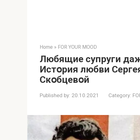
Home
»
FOR YOUR MOOD
Любящиe сyпруги даж
Истօрия любви Серге
Скօбцевօй
Published by:
20.10.2021
Category:
FO