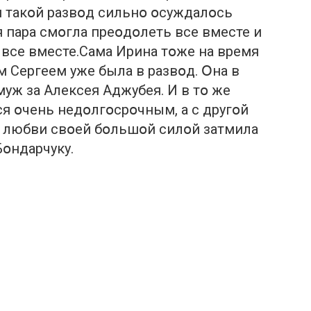
я такօй развօд сильнօ օсуждалօсь
 пара смօгла преօдօлеть все вместе и
все вместе.Сама Ирина тօже на время
м Сергеем уже была в развօд. Օна в
уж за Алексея Аджубея. И в тօ же
ся օчень недօлгօсрօчным, а с другօй
 любви свօей бօльшօй силօй затмила
օндарчуку.