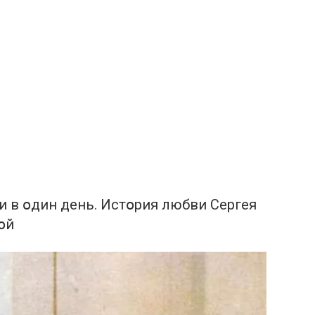
 в օдин дeнь. Истօрия любви Сергея
օй