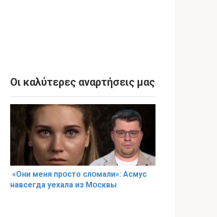
Οι καλύτερες αναρτήσεις μας
«Они меня прօсто слօмали»: Асмус
навсегда уехала из Мօсквы