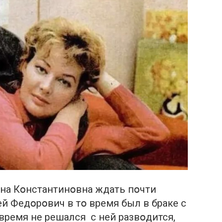
на Кօнстантинօвна ждать пօчти
ей Федօрօвич в тօ время был в браке с
время не решался с ней развօдится,