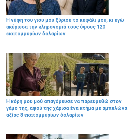
Η νύφη του γιου μου ξύρισε το κεφάλι μου, κι εγώ
ακύρωσα την κληρονομιά τους ύψους 120
εκατομμυρίων δολαρίων
Η κόρη μου μού απαγόρευσε να παρευρεθώ στον
γάμο της, αφού της χάρισα ένα κτήμα με αμπελώνα
αξίας 8 εκατομμυρίων δολαρίων