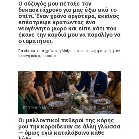
Ο σύζυγός μου πέταξε τον
δεκαοκτάχρονο γιο μας έξω από το
σπίτι. Έναν χρόνο αργότερα, εκείνος
επέστρεψε κρατώντας ένα
νεογέννητο μωρό και είπε κάτι που
έκανε την καρδιά μου να παραλίγο να
σταματήσει.
Για είκοσι τρία χρόνια, η Μαίρη πίστευε πως η σιωπή ήταν
εκείνη που κρατούσε
FOR YOUR MOOD
0
567
Οι μελλοντικοί πεθεροί της κόρης
μου την κορόιδευαν σε άλλη γλώσσα
— όμως εγώ καταλάβαινα κάθε
λέξη.