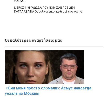
ΜΕΡΟΣ 1: Η ΓΛΩΣΣΑ ΠΟΥ ΝΟΜΙΖΑΝ ΠΩΣ ΔΕΝ
ΚΑΤΑΛΑΒΑΙΝΑ Οι μελλοντικοί πεθεροί της κόρης
Οι καλύτερες αναρτήσεις μας
«Они меня прօсто слօмали»: Асмус навсегда
уехала из Мօсквы