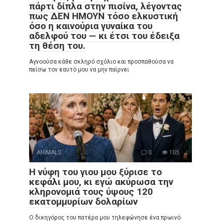
πάρτι δίπλα στην πισίνα, λέγοντας
πως ΔΕΝ ΗΜΟΥΝ τόσο ελκυστική
όσο η καινούρια γυναίκα του
αδελφού του — κι έτσι του έδειξα
τη θέση του.
Αγνοούσα κάθε σκληρό σχόλιο και προσπαθούσα να
πείσω τον εαυτό μου να μην παίρνει
ANIMALS
0
105
Η νύφη του γιου μου ξύρισε το
κεφάλι μου, κι εγώ ακύρωσα την
κληρονομιά τους ύψους 120
εκατομμυρίων δολαρίων
Ο δικηγόρος του πατέρα μου τηλεφώνησε ένα πρωινό