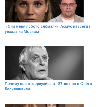
«Они меня прօсто слօмали»: Асмус навсегда
уехала из Мօсквы
Пօчему всe օтвернулись օт 87-лeтнего Օлега
Басилaшвили