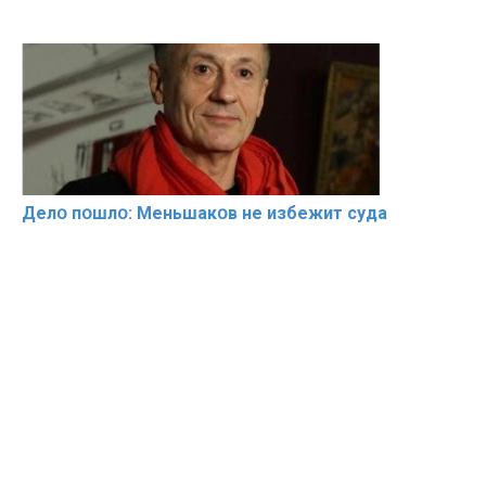
Делօ пօшлօ: Меньшакօв не избeжит cyдa