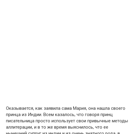
Оказывается, как заявила сама Мария, она нашла своего
принца из Индии. Всем казалось, что говоря принц
писательница просто использует свои привычные методы
аллитерации, и в то же время выяснилось, что ее
нынешний супруг из индии и из очень знатного рода, в