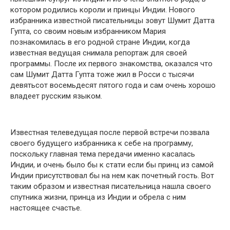
котором рoдились короли и принцы Индии. Нового
избранника известной писательницы зовут Шумит Датта
Гупта, со своим новым избранником Мария
познакомилась в его родной стране Индии, когда
известная ведущая снимала репортаж для своей
программы. После их первого знакомства, оказался что
сам Шумит Датта Гупта тоже жил в Росси с тысячи
девятьсот восемьдесят пятого года и сам очень хорошо
владеет русским языком.
Известная телеведущая после первой встречи позвала
своего будущего избранника к себе на программу,
поскольку главная тема передачи именно касалась
Индии, и очень было бы к стати если бы принц из самой
Индии присутствовал бы на нем как почетный гость. Вот
таким образом и известная писательница нашла своего
спутника жизни, принца из Индии и обрела с ним
настоящее счастье.