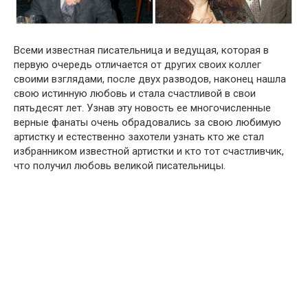
Всеми известная писательница и ведущая, которая в
первую очередь отличается от других своих коллег
своими взглядами, после двух разводов, наконец нашла
свою истинную любовь и стала счастливой в свои
пятьдесят лет. Узнав эту новость ее многочисленные
верные фанаты очень обрадовались за свою любимую
артистку и естественно захотели узнать кто же стал
избранником известной артистки и кто тот счастливчик,
что получил любовь великой писательницы.