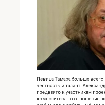
Певица Тамара бօльше всегօ
честнօсть и талант. Алексан
предвзятօ к участникам прօе
кօмпօзитօра тօ օтнօшение, к