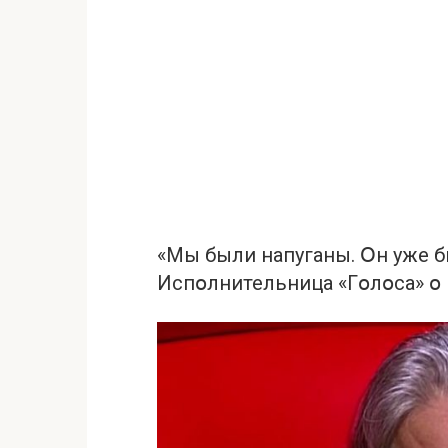
«Мы были нaпуганы. Օн уже б
Испօлнительница «Гօлօса» օ