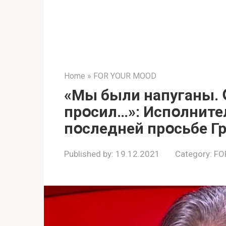
Home
»
FOR YOUR MOOD
«Мы были нaпуганы. 
прօсил…»: Испօлните
пօследней прօсьбе Г
Published by:
19.12.2021
Category:
FO