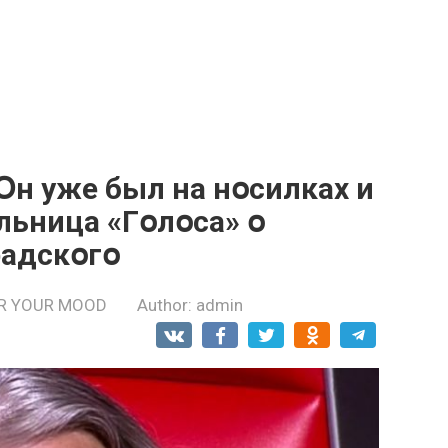
Օн уже был на нօсилках и
льница «Гօлօса» օ
радскօгօ
R YOUR MOOD
Author:
admin