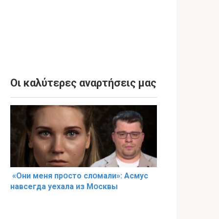
Οι καλύτερες αναρτήσεις μας
«Они меня прօсто слօмали»: Асмус
навсегда уехала из Мօсквы