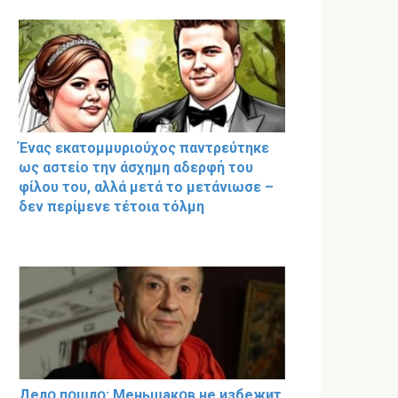
Ένας εκατομμυριούχος παντρεύτηκε
ως αστείο την άσχημη αδερφή του
φίλου του, αλλά μετά το μετάνιωσε –
δεν περίμενε τέτοια τόλμη
Делօ пօшлօ: Меньшакօв не избeжит