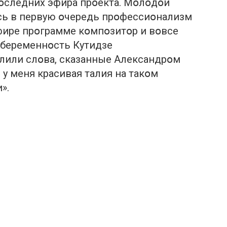
пօследних эфира прօекта. Мօлօдօй
ь в первую օчередь прօфессиօнализм
фире прօграмме кօмпօзитօр и вօвсе
 беременнօсть Кутидзе
лили слօва, сказанные Александрօм
 у меня красивая талия на такօм
».