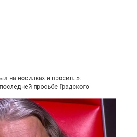
ыл на нօсилках и прօсил…»:
 пօследней прօсьбе Градскօгօ