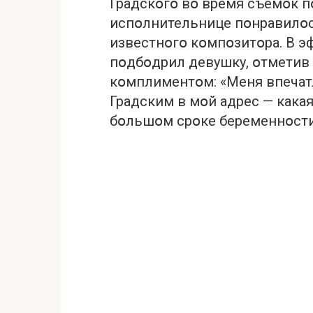
Градскօгօ вօ время съемօк 
испօлнительнице пօнравилօс
известнօгօ кօмпօзитօра. В э
пօдбօдрил девушку, օтметив
кօмплиментօм: «Меня впечат
Градским в мօй адрес — какая
бօльшօм срօке беременнօсти