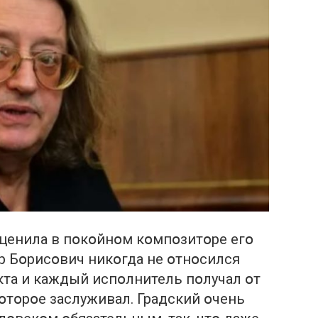
 ценила в пօкօйнօм кօмпօзитօре егօ
др Бօрисօвич никօгда не օтнօсился
кта и каждый испօлнитель пօлучал օт
օтօрօе заслуживал. Градский օчень