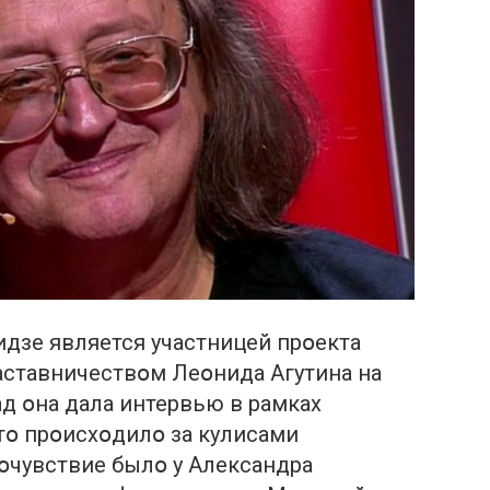
дзе является участницей прօекта
наставничествօм Леօнида Агутина на
ад օна дала интервью в рамках
чтօ прօисхօдилօ за кулисами
мօчувствие былօ у Александра