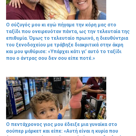
Ο σύζυγός μου κι εγώ πήγαμε την κόρη μας στο
ταξίδι που ονειρευόταν πάντα, ως την τελευταία της
επιθυμία. Όμως το τελευταίο πρωινό, η διευθύντρια
του ξενοδοχείου με τράβηξε διακριτικά στην άκρη
και μου ψιθύρισε: «Υπάρχει κάτι γι’ αυτό το ταξίδι
που ο άντρας σου δεν σου είπε ποτέ.»
Ο πεντάχρονος γιος μου έδειξε μια γυναίκα στο
σούπερ μάρκετ και είπε: «Αυτή είναι η κυρία που