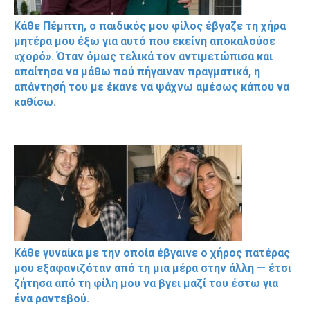
Κάθε Πέμπτη, ο παιδικός μου φίλος έβγαζε τη χήρα
μητέρα μου έξω για αυτό που εκείνη αποκαλούσε
«χορό». Όταν όμως τελικά τον αντιμετώπισα και
απαίτησα να μάθω πού πήγαιναν πραγματικά, η
απάντησή του με έκανε να ψάχνω αμέσως κάπου να
καθίσω.
Κάθε γυναίκα με την οποία έβγαινε ο χήρος πατέρας
μου εξαφανιζόταν από τη μια μέρα στην άλλη — έτσι
ζήτησα από τη φίλη μου να βγει μαζί του έστω για
ένα ραντεβού.