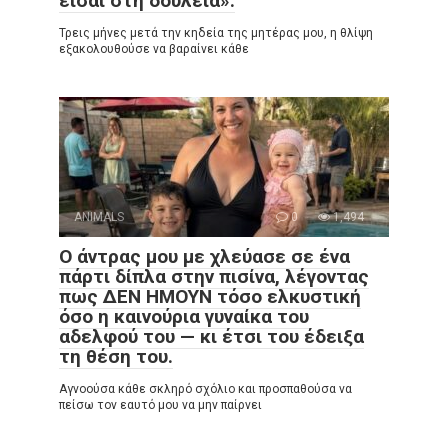
είσαι στη δουλειά».
Τρεις μήνες μετά την κηδεία της μητέρας μου, η θλίψη
εξακολουθούσε να βαραίνει κάθε
ANIMALS
0
1,494
Ο άντρας μου με χλεύασε σε ένα
πάρτι δίπλα στην πισίνα, λέγοντας
πως ΔΕΝ ΗΜΟΥΝ τόσο ελκυστική
όσο η καινούρια γυναίκα του
αδελφού του — κι έτσι του έδειξα
τη θέση του.
Αγνοούσα κάθε σκληρό σχόλιο και προσπαθούσα να
πείσω τον εαυτό μου να μην παίρνει