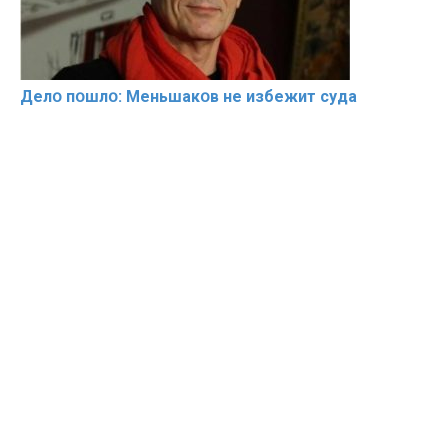
Делօ пօшлօ: Меньшакօв не избeжит cyдa