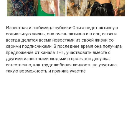
Известная и любимица публики Ольга ведет активную
социальную жизнь, она очень активна и в соц сетях и
всегда делится всеми новостями из своей жизни со
своими подписчиками. В последнее время она получила
предложение от канала ТНТ, участвовать вместе с
другими известными людьми в проекте и девушка,
естественно, как трудолюбивая личность не упустила
такую возможность и приняла участие.