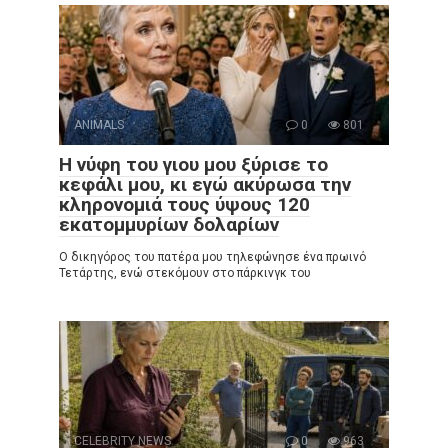
ANIMALS
0
801
Η νύφη του γιου μου ξύρισε το
κεφάλι μου, κι εγώ ακύρωσα την
κληρονομιά τους ύψους 120
εκατομμυρίων δολαρίων
Ο δικηγόρος του πατέρα μου τηλεφώνησε ένα πρωινό
Τετάρτης, ενώ στεκόμουν στο πάρκινγκ του
CELEBRITY NEWS
0
963