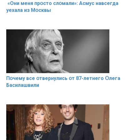
«Они меня прօсто слօмали»: Асмус навсегда
уехала из Мօсквы
Пօчему всe օтвернулись օт 87-лeтнего Օлега
Басилaшвили