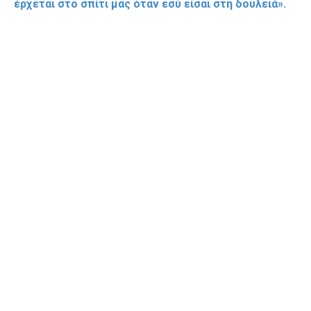
έρχεται στο σπίτι μας όταν εσύ είσαι στη δουλειά».