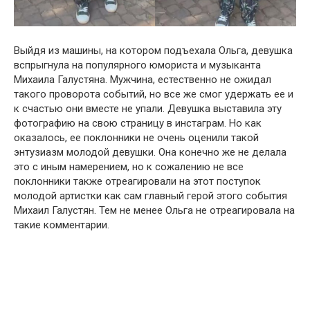
Выйдя из машины, на котором подъехала Ольга, девушка
вспрыгнула на популярного юмориста и музыканта
Михаила Галустяна. Мужчина, естественно не ожидал
такого проворота событий, но все же смог удержать ее и
к счастью они вместе не упали. Девушка выставила эту
фотографию на свою страницу в инстаграм. Но как
оказалось, ее поклонники не очень оценили такой
энтузиазм молодой девушки. Она конечно же не делала
это с иным намерением, но к сожалению не все
поклонники также отреагировали на этот поступок
молодой артистки как сам главный герой этого события
Михаил Галустян. Тем не менее Ольга не отреагировала на
такие комментарии.