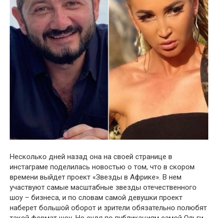
Несколько дней назад она на своей странице в
инстаграме поделилась новостью о том, что в скором
времени выйдет проект «Звезды в Африке». В нем
участвуют самые масштабные звезды отечественного
шоу – бизнеса, и по словам самой девушки проект
наберет большой оборот и зрители обязательно полюбят
такой формат шоу. Но судя по публикациям самой Ольги