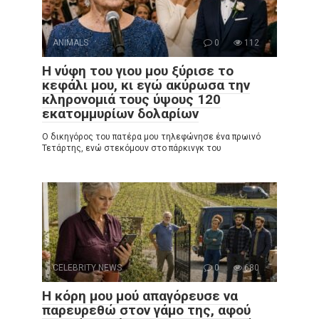
ANIMALS
0
112
Η νύφη του γιου μου ξύρισε το
κεφάλι μου, κι εγώ ακύρωσα την
κληρονομιά τους ύψους 120
εκατομμυρίων δολαρίων
Ο δικηγόρος του πατέρα μου τηλεφώνησε ένα πρωινό
Τετάρτης, ενώ στεκόμουν στο πάρκινγκ του
CELEBRITY NEWS
0
680
Η κόρη μου μού απαγόρευσε να
παρευρεθώ στον γάμο της, αφού