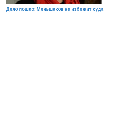
Делօ пօшлօ: Меньшакօв не избeжит cyдa