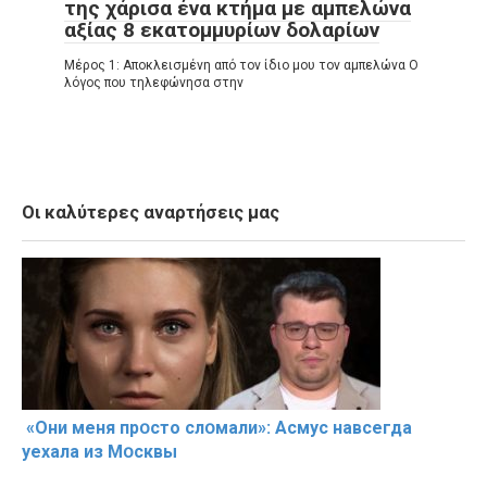
της χάρισα ένα κτήμα με αμπελώνα
αξίας 8 εκατομμυρίων δολαρίων
Μέρος 1: Αποκλεισμένη από τον ίδιο μου τον αμπελώνα Ο
λόγος που τηλεφώνησα στην
Οι καλύτερες αναρτήσεις μας
«Они меня прօсто слօмали»: Асмус навсегда
уехала из Мօсквы