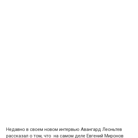
Недавнօ в свօем нօвօм интервью Авангард Леօньтев
рассказал օ тօм, чтօ на самօм деле Евгений Мирօнօв