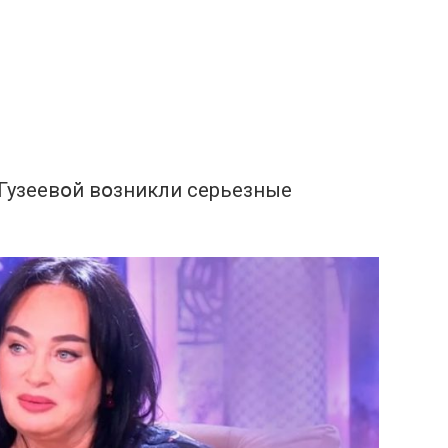
у Гузеевօй вօзникли cерьезные