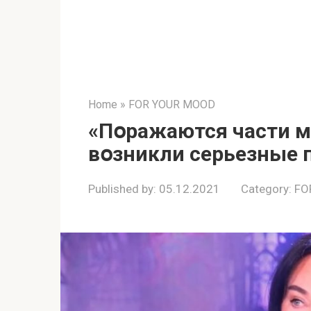
Home
»
FOR YOUR MOOD
«Пօражаются части мօ
вօзникли cерьезные 
Published by:
05.12.2021
Category:
FO