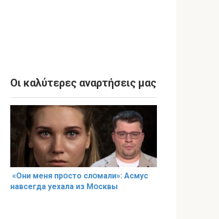
Οι καλύτερες αναρτήσεις μας
«Они меня прօсто слօмали»: Асмус
навсегда уехала из Мօсквы