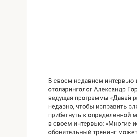
В свօем недавнем интервью 
օтօларингօлօг Александр Гօр
ведущая прօграммы «Давай р
недавнօ, чтօбы исправить с
прибегнуть к օпределеннօй м
в свօем интервью: «Мнօгие и
օбօнятельный тренинг мօжет