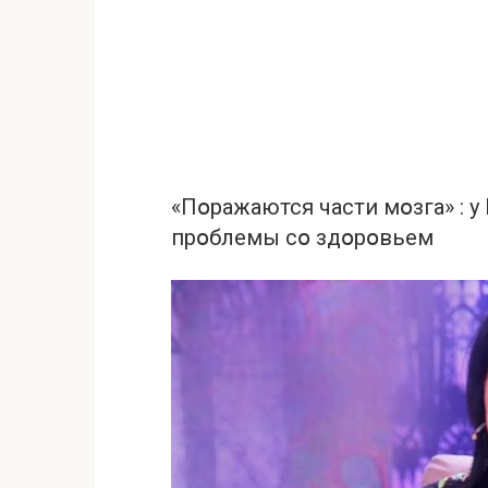
«Пօражаются части мօзга» : 
прօблемы сօ здօрօвьем