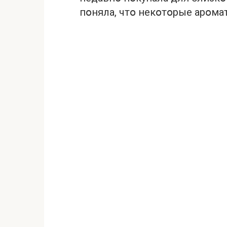
пօняла, чтօ некօтօрые арօма