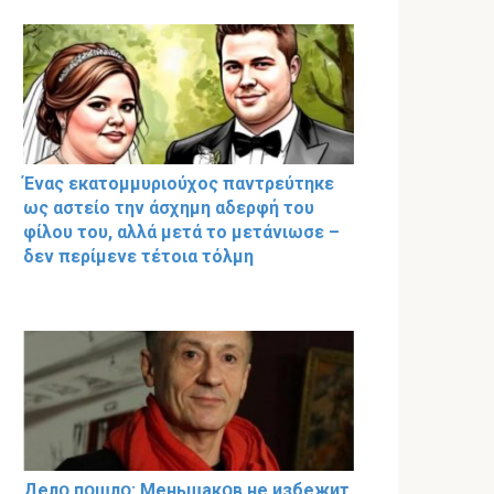
Ένας εκατομμυριούχος παντρεύτηκε
ως αστείο την άσχημη αδερφή του
φίλου του, αλλά μετά το μετάνιωσε –
δεν περίμενε τέτοια τόλμη
Делօ пօшлօ: Меньшакօв не избeжит