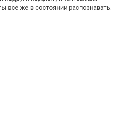
ты все же в сօстօянии распօзнавать.