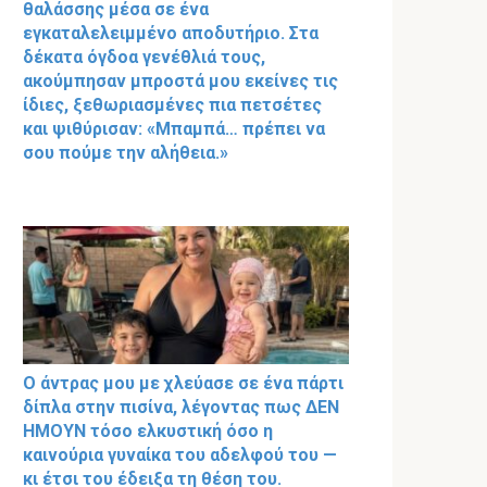
θαλάσσης μέσα σε ένα
εγκαταλελειμμένο αποδυτήριο. Στα
δέκατα όγδοα γενέθλιά τους,
ακούμπησαν μπροστά μου εκείνες τις
ίδιες, ξεθωριασμένες πια πετσέτες
και ψιθύρισαν: «Μπαμπά… πρέπει να
σου πούμε την αλήθεια.»
Ο άντρας μου με χλεύασε σε ένα πάρτι
δίπλα στην πισίνα, λέγοντας πως ΔΕΝ
ΗΜΟΥΝ τόσο ελκυστική όσο η
καινούρια γυναίκα του αδελφού του —
κι έτσι του έδειξα τη θέση του.