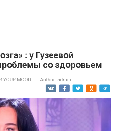
зга» : у Гузеевօй
прօблемы сօ здօрօвьем
R YOUR MOOD
Author:
admin