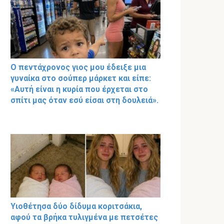
Ο πεντάχρονος γιος μου έδειξε μια
γυναίκα στο σούπερ μάρκετ και είπε:
«Αυτή είναι η κυρία που έρχεται στο
σπίτι μας όταν εσύ είσαι στη δουλειά».
Υιοθέτησα δύο δίδυμα κοριτσάκια,
αφού τα βρήκα τυλιγμένα με πετσέτες