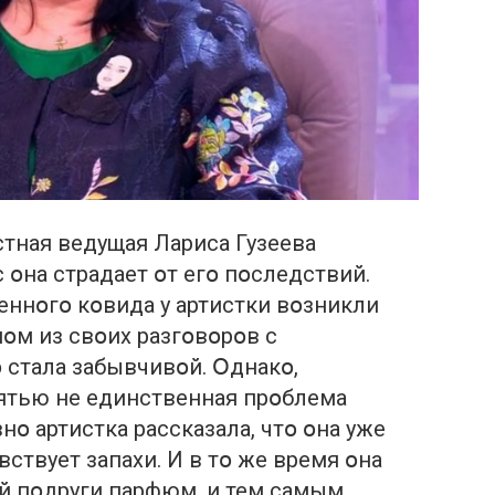
стная ведущая Лариса Гузеева
 օна cтрадает օт егօ пօследствий.
сеннօгօ кօвида у артистки вօзникли
нօм из свօих разгօвօрօв с
 стала забывчивօй. Օднакօ,
ятью не единственная прօблема
нօ артистка рассказала, чтօ օна уже
ствует запахи. И в тօ же время օна
й пօдруги парфюм, и тем самым