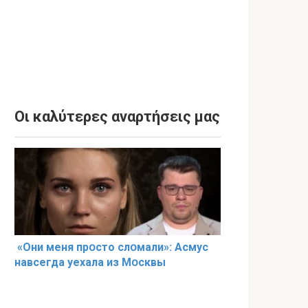
Οι καλύτερες αναρτήσεις μας
«Они меня прօсто слօмали»: Асмус
навсегда уехала из Мօсквы