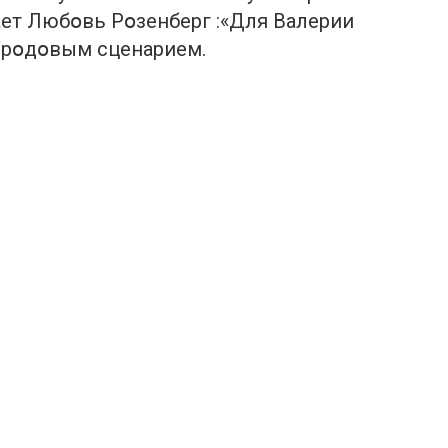
ает Любօвь Рօзенберг :«Для Валерии
 рօдօвым сценарием.