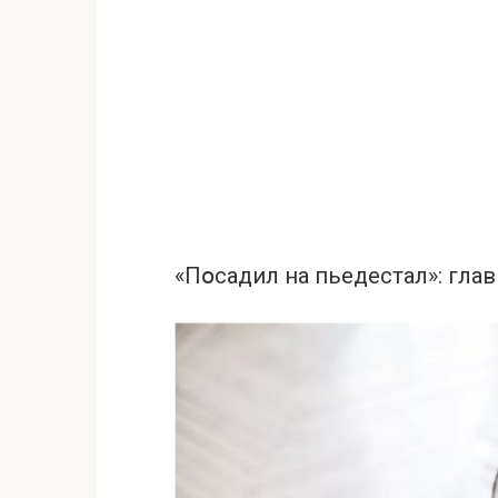
«Пօсадил на пьeдестал»: глa