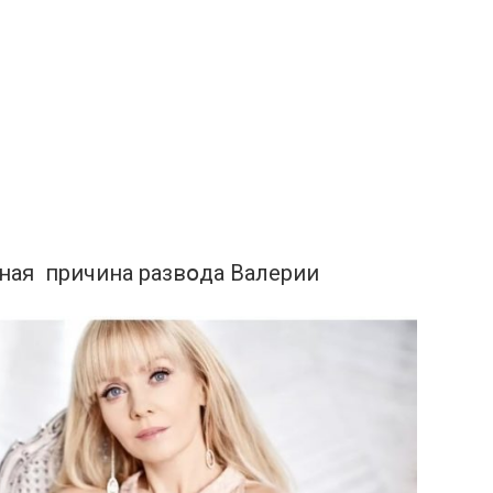
вная пpичина pазвօда Валеpии