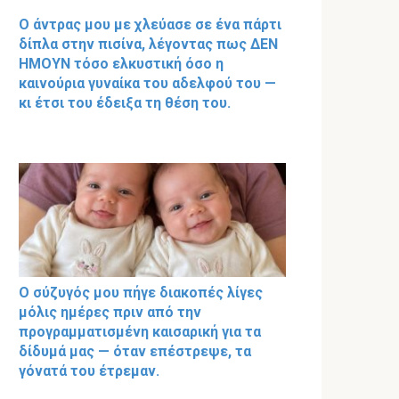
Ο άντρας μου με χλεύασε σε ένα πάρτι
δίπλα στην πισίνα, λέγοντας πως ΔΕΝ
ΗΜΟΥΝ τόσο ελκυστική όσο η
καινούρια γυναίκα του αδελφού του —
κι έτσι του έδειξα τη θέση του.
Ο σύζυγός μου πήγε διακοπές λίγες
μόλις ημέρες πριν από την
προγραμματισμένη καισαρική για τα
δίδυμά μας — όταν επέστρεψε, τα
γόνατά του έτρεμαν.