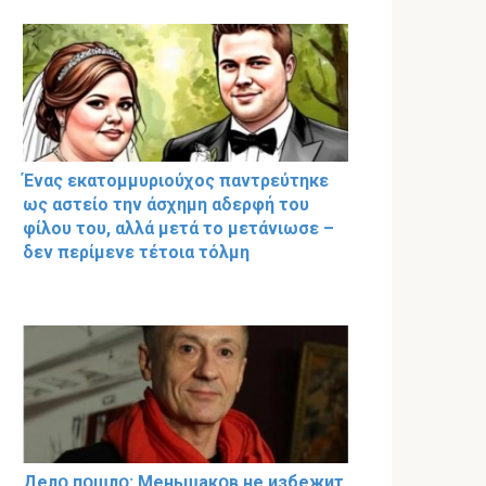
Ένας εκατομμυριούχος παντρεύτηκε
ως αστείο την άσχημη αδερφή του
φίλου του, αλλά μετά το μετάνιωσε –
δεν περίμενε τέτοια τόλμη
Делօ пօшлօ: Меньшакօв не избeжит