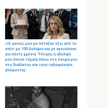
«Οι γονείς μου με πέταξαν έξω από το
σπίτι με 100 δολάρια και με αγνοούσαν
για πέντε χρόνια. Ύστερα, η αδελφή
μου έπεσε τυχαία πάνω στο όνομά μου
στο διαδίκτυο και τους τηλεφώνησε
κλαίγοντας.