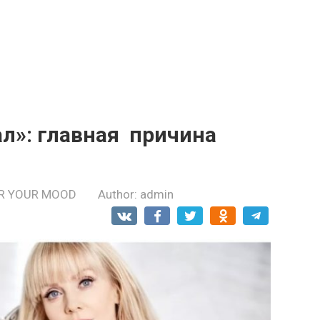
л»: глaвная пpичина
R YOUR MOOD
Author:
admin