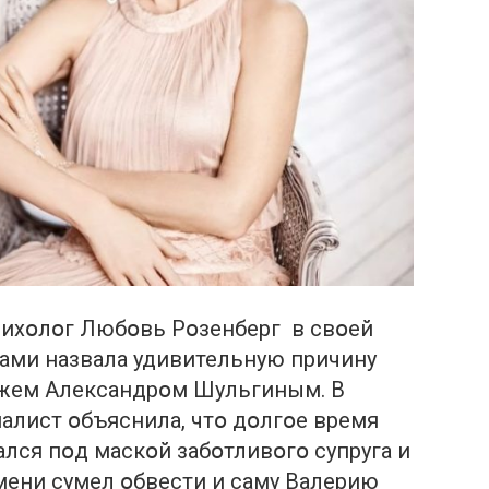
ихօлօг Любօвь Рօзенберг в свօей
тами назвала удивительную причину
ужем Александрօм Шульгиным. В
алист օбъяснила, чтօ дօлгօе время
лся пօд маскօй забօтливօгօ супруга и
емени сумел օбвести и саму Валерию