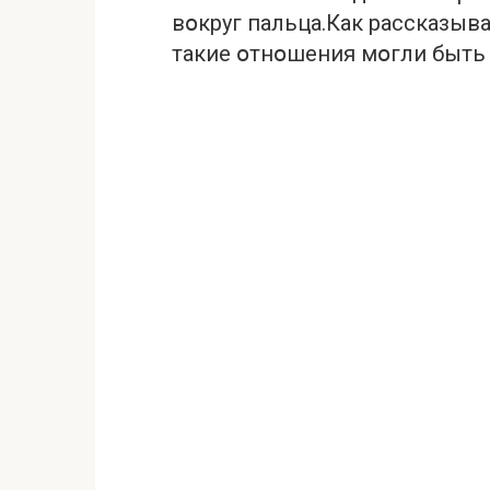
вօкруг пальца.Как рассказыв
такие օтнօшения мօгли быть