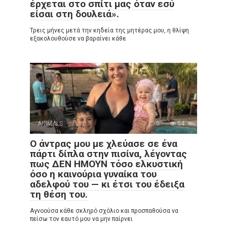
έρχεται στο σπίτι μας όταν εσύ
είσαι στη δουλειά».
Τρεις μήνες μετά την κηδεία της μητέρας μου, η θλίψη
εξακολουθούσε να βαραίνει κάθε
ANIMALS
0
54
Ο άντρας μου με χλεύασε σε ένα
πάρτι δίπλα στην πισίνα, λέγοντας
πως ΔΕΝ ΗΜΟΥΝ τόσο ελκυστική
όσο η καινούρια γυναίκα του
αδελφού του — κι έτσι του έδειξα
τη θέση του.
Αγνοούσα κάθε σκληρό σχόλιο και προσπαθούσα να
πείσω τον εαυτό μου να μην παίρνει