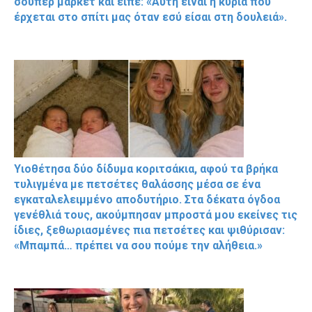
σούπερ μάρκετ και είπε: «Αυτή είναι η κυρία που
έρχεται στο σπίτι μας όταν εσύ είσαι στη δουλειά».
Υιοθέτησα δύο δίδυμα κοριτσάκια, αφού τα βρήκα
τυλιγμένα με πετσέτες θαλάσσης μέσα σε ένα
εγκαταλελειμμένο αποδυτήριο. Στα δέκατα όγδοα
γενέθλιά τους, ακούμπησαν μπροστά μου εκείνες τις
ίδιες, ξεθωριασμένες πια πετσέτες και ψιθύρισαν:
«Μπαμπά… πρέπει να σου πούμε την αλήθεια.»