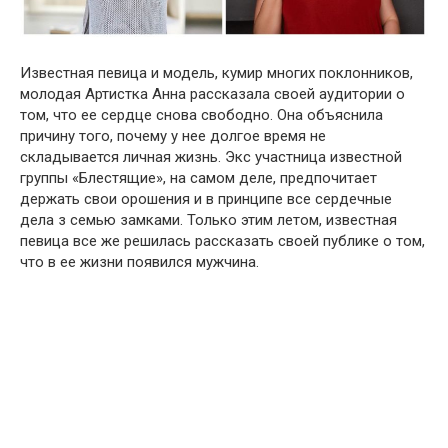
Известная певица и модель, кумир многих поклонников,
молодая Артистка Анна рассказала своей аудитории о
том, что ее сердце снова свободно. Она объяснила
причину того, почему у нее долгое время не
складывается личная жизнь. Экс участница известной
группы «Блестящие», на самом деле, предпочитает
держать свои орошения и в принципе все сердечные
дела з семью замками. Только этим летом, известная
певица все же решилась рассказать своей публике о том,
что в ее жизни появился мужчина.