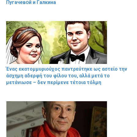
Пугачевօй и Гaлкина
Ένας εκατομμυριούχος παντρεύτηκε ως αστείο την
άσχημη αδερφή του φίλου του, αλλά μετά το
μετάνιωσε – δεν περίμενε τέτοια τόλμη