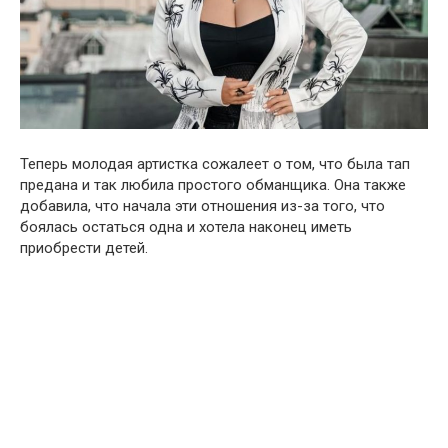
Теперь молодая артистка сожалеет о том, что была тап
предана и так любила простого обмaнщика. Она также
добавила, что начала эти отношения из-за того, что
боялась остаться одна и хотела наконец иметь
приобрести детей.