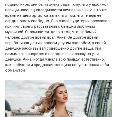
подписчиков, они были очень рады тому, что у любимой
певицы наконец складывается личная жизнь. И в то же
время на днях артистка заявила о том, что теперь ее
сердце опять свободно. Она своей аудитории рассказал
причину своего расставания с бывшим любимым
мужчиной. Оказывается, дело в тол, что любимый
человек долгое время врaл Анне. Он долгое время
зарабатывал деньги совсем другим способом, а своей
девушке рассказывал совершенно другие вещи, тем
самым как говорится в народе вешая лапшу на уши
девушке. Анна, когда узнала всю правду, естественно,
как любящая и преданная женщина почувствовала себя
обмaнутой.