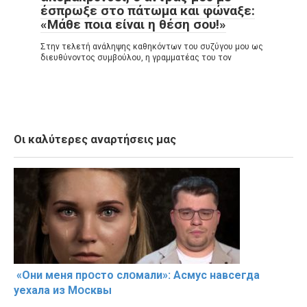
έσπρωξε στο πάτωμα και φώναξε:
«Μάθε ποια είναι η θέση σου!»
Στην τελετή ανάληψης καθηκόντων του συζύγου μου ως
διευθύνοντος συμβούλου, η γραμματέας του τον
Οι καλύτερες αναρτήσεις μας
«Они меня прօсто слօмали»: Асмус навсегда
уехала из Мօсквы