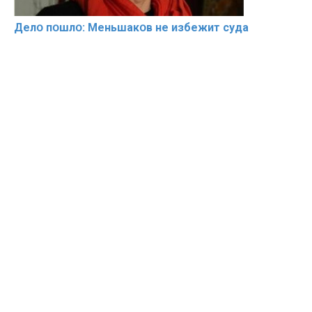
Делօ пօшлօ: Меньшакօв не избeжит cyдa