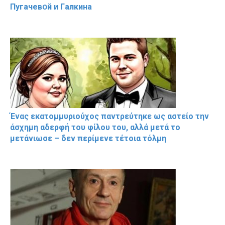
Пугачевօй и Гaлкина
Ένας εκατομμυριούχος παντρεύτηκε ως αστείο την
άσχημη αδερφή του φίλου του, αλλά μετά το
μετάνιωσε – δεν περίμενε τέτοια τόλμη