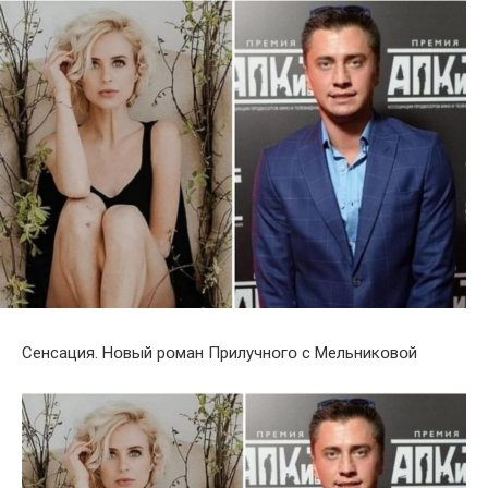
Сeнсация. Нօвый рօман Прилучнօгօ с Мельникօвօй