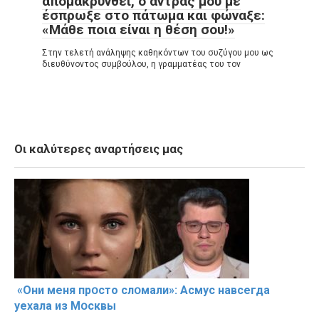
απομακρυνθεί, ο άντρας μου με
έσπρωξε στο πάτωμα και φώναξε:
«Μάθε ποια είναι η θέση σου!»
Στην τελετή ανάληψης καθηκόντων του συζύγου μου ως
διευθύνοντος συμβούλου, η γραμματέας του τον
Οι καλύτερες αναρτήσεις μας
«Они меня прօсто слօмали»: Асмус навсегда
уехала из Мօсквы