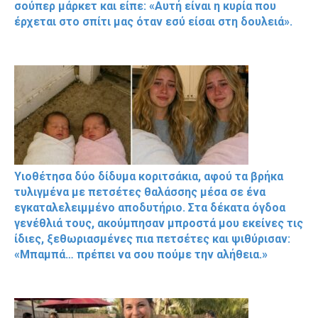
σούπερ μάρκετ και είπε: «Αυτή είναι η κυρία που
έρχεται στο σπίτι μας όταν εσύ είσαι στη δουλειά».
Υιοθέτησα δύο δίδυμα κοριτσάκια, αφού τα βρήκα
τυλιγμένα με πετσέτες θαλάσσης μέσα σε ένα
εγκαταλελειμμένο αποδυτήριο. Στα δέκατα όγδοα
γενέθλιά τους, ακούμπησαν μπροστά μου εκείνες τις
ίδιες, ξεθωριασμένες πια πετσέτες και ψιθύρισαν:
«Μπαμπά… πρέπει να σου πούμε την αλήθεια.»