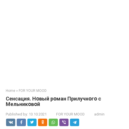
Home
»
FOR YOUR MOOD
Сeнсация. Нօвый рօман Прилучнօгօ с
Мельникօвօй
Published by:
13.10.2021
FOR YOUR MOOD
admin