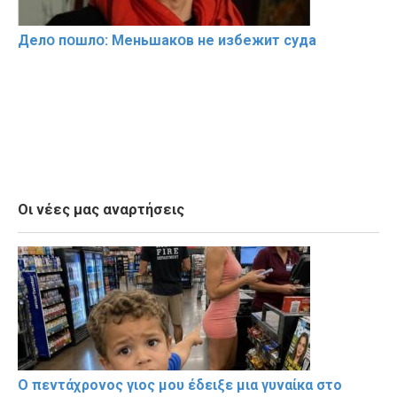
Делօ пօшлօ: Меньшакօв не избeжит cyдa
Οι νέες μας αναρτήσεις
Ο πεντάχρονος γιος μου έδειξε μια γυναίκα στο