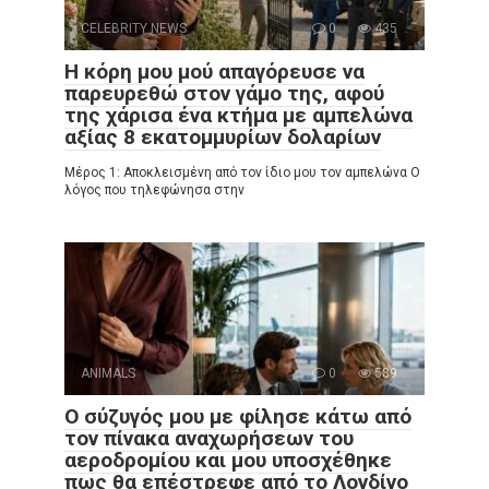
CELEBRITY NEWS
0
435
Η κόρη μου μού απαγόρευσε να
παρευρεθώ στον γάμο της, αφού
της χάρισα ένα κτήμα με αμπελώνα
αξίας 8 εκατομμυρίων δολαρίων
Μέρος 1: Αποκλεισμένη από τον ίδιο μου τον αμπελώνα Ο
λόγος που τηλεφώνησα στην
ANIMALS
0
589
Ο σύζυγός μου με φίλησε κάτω από
τον πίνακα αναχωρήσεων του
αεροδρομίου και μου υποσχέθηκε
πως θα επέστρεφε από το Λονδίνο