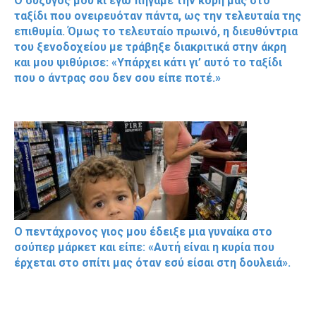
Ο σύζυγός μου κι εγώ πήγαμε την κόρη μας στο
ταξίδι που ονειρευόταν πάντα, ως την τελευταία της
επιθυμία. Όμως το τελευταίο πρωινό, η διευθύντρια
του ξενοδοχείου με τράβηξε διακριτικά στην άκρη
και μου ψιθύρισε: «Υπάρχει κάτι γι’ αυτό το ταξίδι
που ο άντρας σου δεν σου είπε ποτέ.»
Ο πεντάχρονος γιος μου έδειξε μια γυναίκα στο
σούπερ μάρκετ και είπε: «Αυτή είναι η κυρία που
έρχεται στο σπίτι μας όταν εσύ είσαι στη δουλειά».