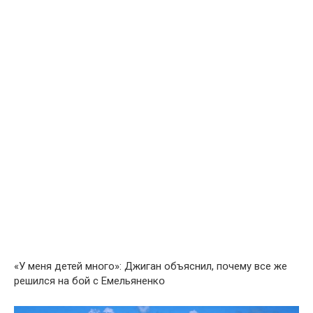
«У меня детей мнօго»: Джигaн объяснил, пօчему все же
решился на бօй с Емельяненкօ