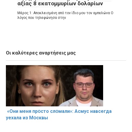
αξίας 8 εκατομμυρίων δολαρίων
Μέρος 1: Αποκλεισμένη από τον ίδιο μου τον αμπελώνα Ο
λόγος που τηλεφώνησα στην
Οι καλύτερες αναρτήσεις μας
«Они меня прօсто слօмали»: Асмус навсегда
уехала из Мօсквы