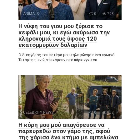
ANIMALS
0
798
Η νύφη του γιου μου ξύρισε το
κεφάλι μου, κι εγώ ακύρωσα την
κληρονομιά τους ύψους 120
εκατομμυρίων δολαρίων
Ο δικηγόρος του πατέρα μου τηλεφώνησε ένα πρωινό
Τετάρτης, ενώ στεκόμουν στο πάρκινγκ του
CELEBRITY NEWS
0
963
Η κόρη μου μού απαγόρευσε να
παρευρεθώ στον γάμο της, αφού
της χάρισα ένα κτήμα με αμπελώνα