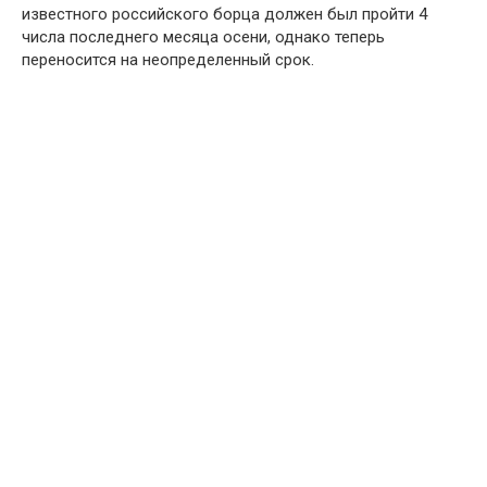
известного российского борца должен был пройти 4
числa последнего месяцa осени, однако теперь
переносится на неопределенный срок.