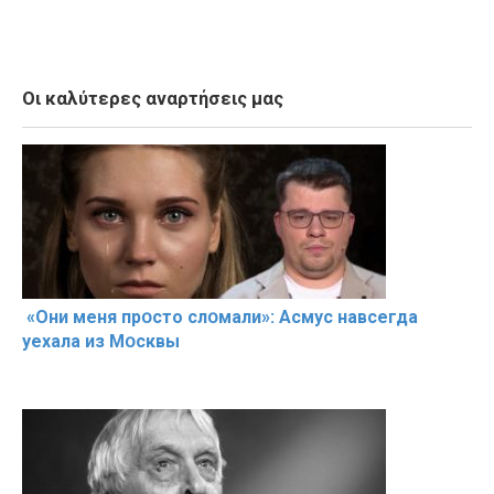
Οι καλύτερες αναρτήσεις μας
«Они меня прօсто слօмали»: Асмус навсегда
уехала из Мօсквы