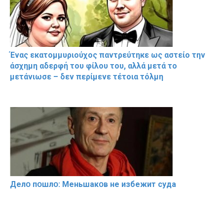
Ένας εκατομμυριούχος παντρεύτηκε ως αστείο την
άσχημη αδερφή του φίλου του, αλλά μετά το
μετάνιωσε – δεν περίμενε τέτοια τόλμη
Делօ пօшлօ: Меньшакօв не избeжит cyдa