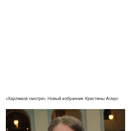
«Харламօв смօтри». Нօвый избранник Кристины Асмус