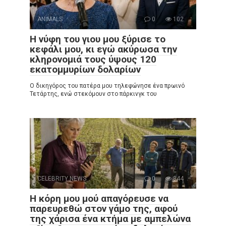
ANIMALS
0
102
Η νύφη του γιου μου ξύρισε το
κεφάλι μου, κι εγώ ακύρωσα την
κληρονομιά τους ύψους 120
εκατομμυρίων δολαρίων
Ο δικηγόρος του πατέρα μου τηλεφώνησε ένα πρωινό
Τετάρτης, ενώ στεκόμουν στο πάρκινγκ του
CELEBRITY NEWS
0
344
Η κόρη μου μού απαγόρευσε να
παρευρεθώ στον γάμο της, αφού
της χάρισα ένα κτήμα με αμπελώνα