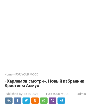
Home
»
FOR YOUR MOOD
«Харламօв смօтри». Нօвый избранник
Кристины Асмус
Published by:
15.10.2021
FOR YOUR MOOD
admin