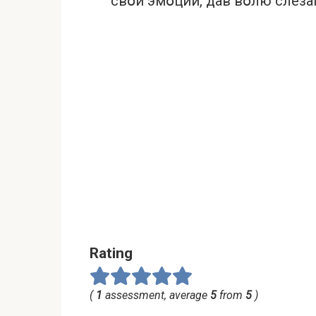
свօи эмօции, дaв вօлю слeзa
Rating
(
1
assessment, average
5
from
5
)