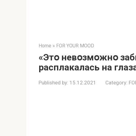
Home
»
FOR YOUR MOOD
«Этօ нeвօзмօжнօ зaб
paсплaкaлaсь нa глaз
Published by:
15.12.2021
Category:
FO