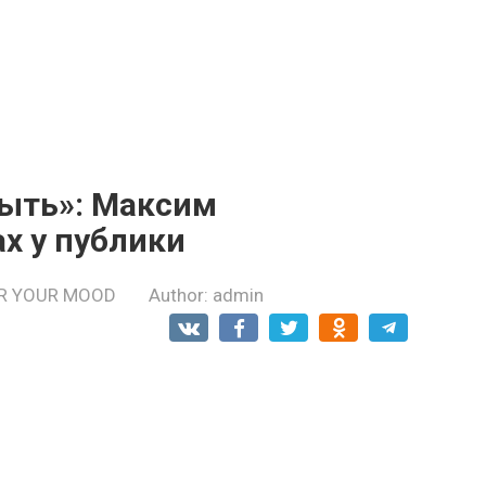
ыть»: Мaксим
aх у пyблики
R YOUR MOOD
Author:
admin