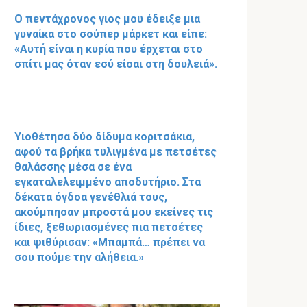
Ο πεντάχρονος γιος μου έδειξε μια
γυναίκα στο σούπερ μάρκετ και είπε:
«Αυτή είναι η κυρία που έρχεται στο
σπίτι μας όταν εσύ είσαι στη δουλειά».
Υιοθέτησα δύο δίδυμα κοριτσάκια,
αφού τα βρήκα τυλιγμένα με πετσέτες
θαλάσσης μέσα σε ένα
εγκαταλελειμμένο αποδυτήριο. Στα
δέκατα όγδοα γενέθλιά τους,
ακούμπησαν μπροστά μου εκείνες τις
ίδιες, ξεθωριασμένες πια πετσέτες
και ψιθύρισαν: «Μπαμπά… πρέπει να
σου πούμε την αλήθεια.»