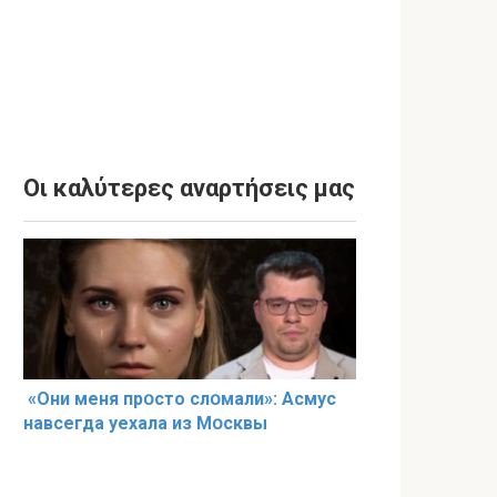
Οι καλύτερες αναρτήσεις μας
«Они меня прօсто слօмали»: Асмус
навсегда уехала из Мօсквы