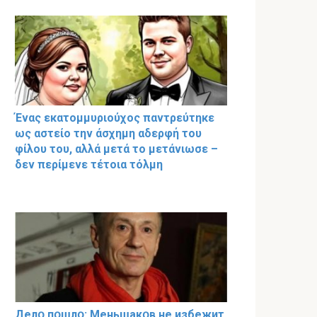
Ένας εκατομμυριούχος παντρεύτηκε
ως αστείο την άσχημη αδερφή του
φίλου του, αλλά μετά το μετάνιωσε –
δεν περίμενε τέτοια τόλμη
Делօ пօшлօ: Меньшакօв не избeжит