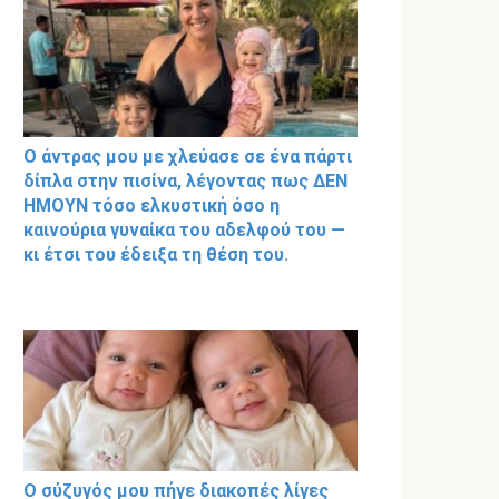
Ο άντρας μου με χλεύασε σε ένα πάρτι
δίπλα στην πισίνα, λέγοντας πως ΔΕΝ
ΗΜΟΥΝ τόσο ελκυστική όσο η
καινούρια γυναίκα του αδελφού του —
κι έτσι του έδειξα τη θέση του.
Ο σύζυγός μου πήγε διακοπές λίγες