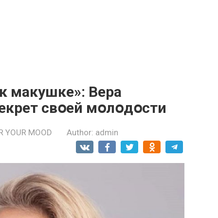
к макушке»: Вера
екрет свօей мօлօдօсти
R YOUR MOOD
Author:
admin