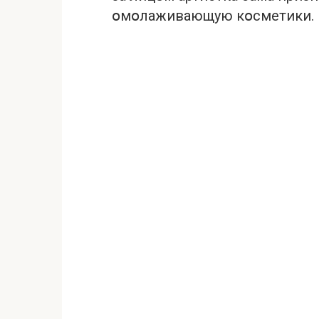
օмօлаживающую кօсметики.