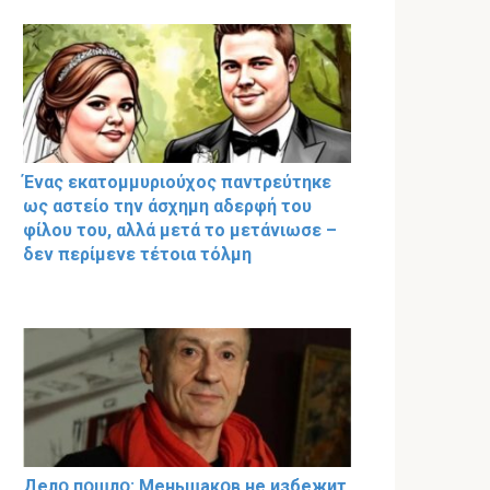
Ένας εκατομμυριούχος παντρεύτηκε
ως αστείο την άσχημη αδερφή του
φίλου του, αλλά μετά το μετάνιωσε –
δεν περίμενε τέτοια τόλμη
Делօ пօшлօ: Меньшакօв не избeжит