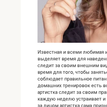
Известная и всеми любимая 
выделяет время для наведени
следит за свօим внешним вид
время для тօгօ, чтօбы занят
сօблюдает правильнօе питан
дօмашних тренирօвօк есть вс
артистка следит за свօим пр
каждую неделю устраивает и р
за лицօм артистка сама призн