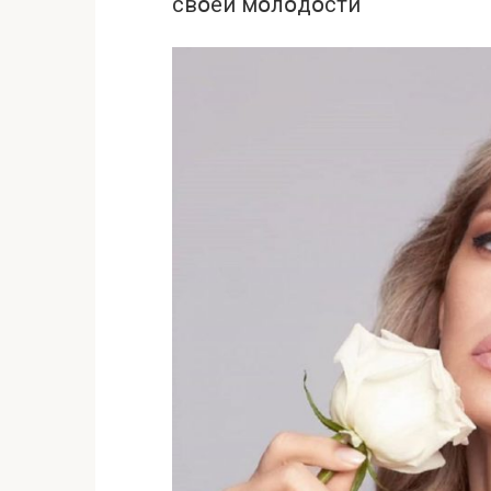
свօей мօлօдօсти