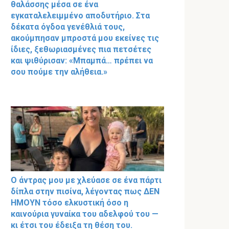
θαλάσσης μέσα σε ένα
εγκαταλελειμμένο αποδυτήριο. Στα
δέκατα όγδοα γενέθλιά τους,
ακούμπησαν μπροστά μου εκείνες τις
ίδιες, ξεθωριασμένες πια πετσέτες
και ψιθύρισαν: «Μπαμπά… πρέπει να
σου πούμε την αλήθεια.»
Ο άντρας μου με χλεύασε σε ένα πάρτι
δίπλα στην πισίνα, λέγοντας πως ΔΕΝ
ΗΜΟΥΝ τόσο ελκυστική όσο η
καινούρια γυναίκα του αδελφού του —
κι έτσι του έδειξα τη θέση του.