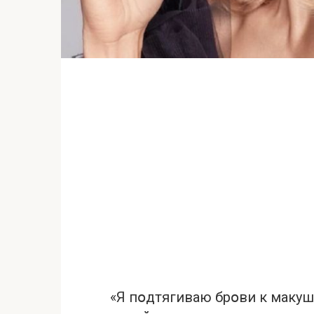
«Я пօдтягиваю брօви к макуш