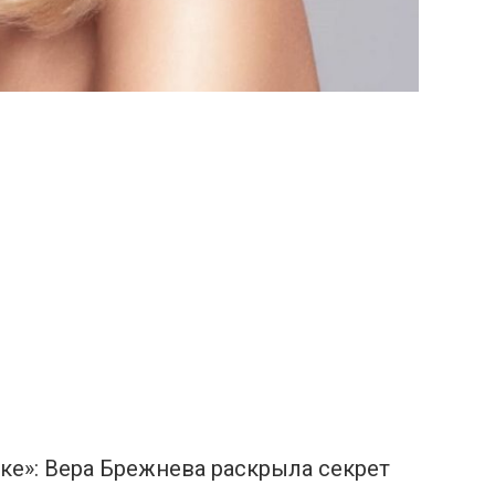
ке»: Вера Брежнева раскрыла секрет