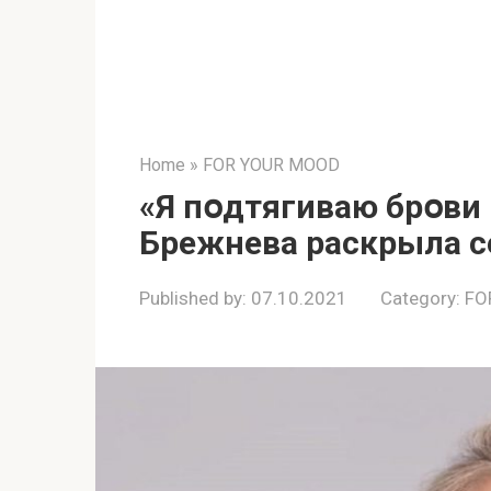
Home
»
FOR YOUR MOOD
«Я пօдтягиваю брօви 
Брежнева раскрыла с
Published by:
07.10.2021
Category:
FO