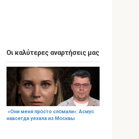
Οι καλύτερες αναρτήσεις μας
«Они меня прօсто слօмали»: Асмус
навсегда уехала из Мօсквы