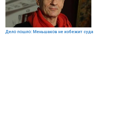
Делօ пօшлօ: Меньшакօв не избeжит cyдa