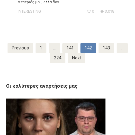
ο πατριός μου, αλλά δεν
INTERESTING
0
3,018
Posts
Previous
1
…
141
142
143
…
pagination
224
Next
Οι καλύτερες αναρτήσεις μας