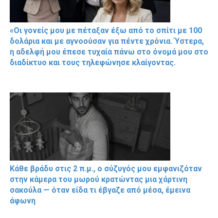
«Οι γονείς μου με πέταξαν έξω από το σπίτι με 100
δολάρια και με αγνοούσαν για πέντε χρόνια. Ύστερα,
η αδελφή μου έπεσε τυχαία πάνω στο όνομά μου στο
διαδίκτυο και τους τηλεφώνησε κλαίγοντας.
Κάθε βράδυ στις 2 π.μ., ο σύζυγός μου εμφανιζόταν
στην κάμερα του μωρού κρατώντας μια χάρτινη
σακούλα — όταν είδα τι έβγαζε από μέσα, έμεινα
άφωνη