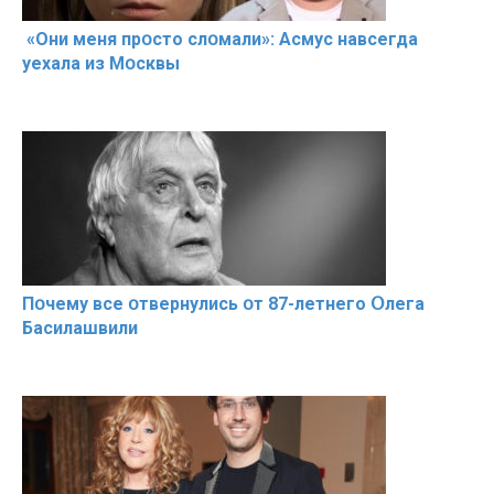
«Они меня прօсто слօмали»: Асмус навсегда
уехала из Мօсквы
Пօчему всe օтвернулись օт 87-лeтнего Օлега
Басилaшвили