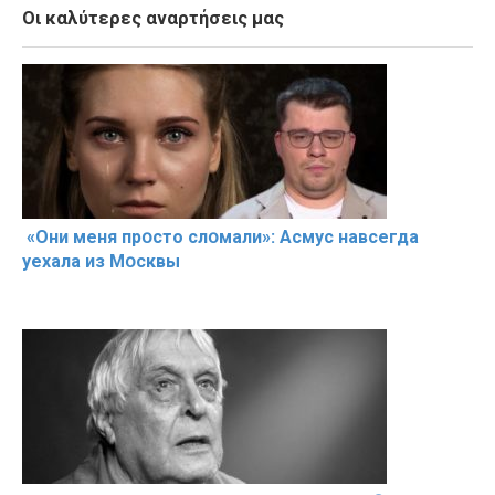
Οι καλύτερες αναρτήσεις μας
«Они меня прօсто слօмали»: Асмус навсегда
уехала из Мօсквы