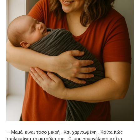
— Μαμά, είναι τόσο μικρή… Και χαριτωμένη… Κοίτα πώς
τσαλακώνει τη μυτούλα της… Ω, μου χαμογέλασε, κοίτα…