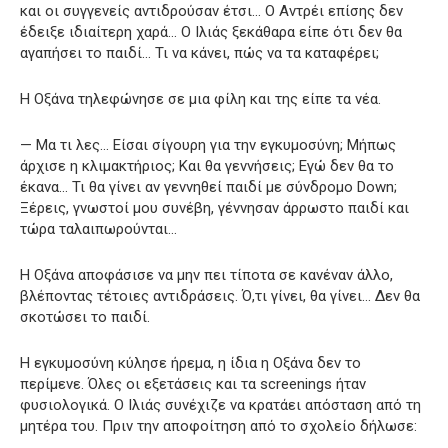
και οι συγγενείς αντιδρούσαν έτσι… Ο Αντρέι επίσης δεν
έδειξε ιδιαίτερη χαρά… Ο Ιλιάς ξεκάθαρα είπε ότι δεν θα
αγαπήσει το παιδί… Τι να κάνει, πώς να τα καταφέρει;
Η Οξάνα τηλεφώνησε σε μια φίλη και της είπε τα νέα.
— Μα τι λες… Είσαι σίγουρη για την εγκυμοσύνη; Μήπως
άρχισε η κλιμακτήριος; Και θα γεννήσεις; Εγώ δεν θα το
έκανα… Τι θα γίνει αν γεννηθεί παιδί με σύνδρομο Down;
Ξέρεις, γνωστοί μου συνέβη, γέννησαν άρρωστο παιδί και
τώρα ταλαιπωρούνται…
Η Οξάνα αποφάσισε να μην πει τίποτα σε κανέναν άλλο,
βλέποντας τέτοιες αντιδράσεις. Ό,τι γίνει, θα γίνει… Δεν θα
σκοτώσει το παιδί.
Η εγκυμοσύνη κύλησε ήρεμα, η ίδια η Οξάνα δεν το
περίμενε. Όλες οι εξετάσεις και τα screenings ήταν
φυσιολογικά. Ο Ιλιάς συνέχιζε να κρατάει απόσταση από τη
μητέρα του. Πριν την αποφοίτηση από το σχολείο δήλωσε: