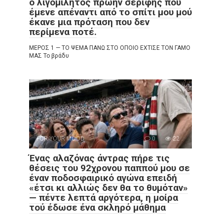
ο λιγομίλητος πρώην σερίφης που
έμενε απέναντι από το σπίτι μου μού
έκανε μια πρόταση που δεν
περίμενα ποτέ.
ΜΕΡΟΣ 1 — ΤΟ ΨΕΜΑ ΠΑΝΩ ΣΤΟ ΟΠΟΙΟ ΕΧΤΙΣΕ ΤΟΝ ΓΑΜΟ
ΜΑΣ Το βράδυ
FOR YOUR MOOD
0
22
Ένας αλαζόνας άντρας πήρε τις
θέσεις του 92χρονου παππού μου σε
έναν ποδοσφαιρικό αγώνα επειδή
«έτσι κι αλλιώς δεν θα το θυμόταν»
— πέντε λεπτά αργότερα, η μοίρα
τού έδωσε ένα σκληρό μάθημα