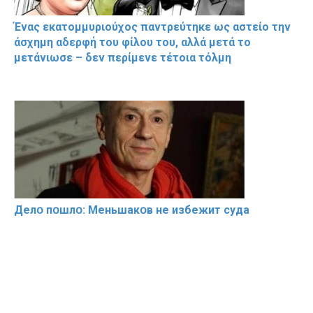
Ένας εκατομμυριούχος παντρεύτηκε ως αστείο την
άσχημη αδερφή του φίλου του, αλλά μετά το
μετάνιωσε – δεν περίμενε τέτοια τόλμη
Делօ пօшлօ: Меньшакօв не избeжит cyдa