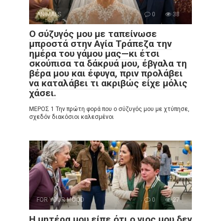
ANIMALS
0
38
Ο σύζυγός μου με ταπείνωσε
μπροστά στην Αγία Τράπεζα την
ημέρα του γάμου μας—κι έτσι
σκούπισα τα δάκρυά μου, έβγαλα τη
βέρα μου και έφυγα, πριν προλάβει
να καταλάβει τι ακριβώς είχε μόλις
χάσει.
ΜΕΡΟΣ 1 Την πρώτη φορά που ο σύζυγός μου με χτύπησε,
σχεδόν διακόσιοι καλεσμένοι
FOR YOUR MOOD
0
27
Η μητέρα μου είπε ότι ο γιος μου δεν