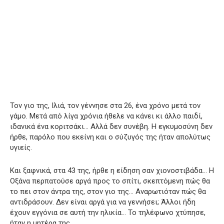
Τον γιο της, Ιλιά, τον γέννησε στα 26, ένα χρόνο μετά τον
γάμο. Μετά από λίγα χρόνια ήθελε να κάνει κι άλλο παιδί,
ιδανικά ένα κοριτσάκι… Αλλά δεν συνέβη. Η εγκυμοσύνη δεν
ήρθε, παρόλο που εκείνη και ο σύζυγός της ήταν απολύτως
υγιείς.
Και ξαφνικά, στα 43 της, ήρθε η είδηση σαν χιονοστιβάδα… Η
Οξάνα περπατούσε αργά προς το σπίτι, σκεπτόμενη πώς θα
το πει στον άντρα της, στον γιο της… Αναρωτιόταν πώς θα
αντιδράσουν. Δεν είναι αργά για να γεννήσει; Άλλοι ήδη
έχουν εγγόνια σε αυτή την ηλικία… Το τηλέφωνο χτύπησε,
ήταν η μητέρα της.