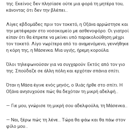
της. Εκείνος δεν πλησίασε ούτε μια φορά τη μητέρα του,
κάνοντας ότι δεν την βλέπει…
Λίγες εβδομάδες πριν τον τοκετό, η Οξάνα αρρώστησε και
την μετέφεραν στο νοσοκομείο με ασθενοφόρο. Οι γιατροί
είπαν ότι θα έπρεπε να μείνει υπό παρακολούθηση μέχρι
τον τοκετό. Λίγο νωρίτερα από το αναμενόμενο, γεννήθηκε
η κόρη της, η Μάσενκα. Μια υγιής, ήρεμη κορούλα.
Όλοι τηλεφωνούσαν για να συγχαρούν. Εκτός από τον γιο
της. Σπούδαζε σε άλλη πόλη και ερχόταν σπάνια σπίτι.
Όταν η Μάσα έγινε ενός μηνός, ο Ιλιάς ήρθε στο σπίτι. Η
Οξάνα ανησυχούσε πώς θα δεχόταν τη μικρή αδελφή…
— Γιε μου, γνώρισε τη μικρή σου αδελφούλα, τη Μάσενκα…
— Ναι, ξέρω πώς τη λένε… Τώρα θα φάω και θα πάω στον
φίλο μου…