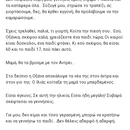
τα κατάφερα όλα… Σύζυγέ μου, στρώσε το τραπέζι, ας
γιορτάσουμε, δες, θα έρθει εγγονή, θα προλάβουμε να την
καμαρώσουμε…
Έχεις τρελαθεί, παλιέ, τι γιορτή; Κοίτα την πίεσή σου… Εσύ,
Οξάνκα, σκέψου καλά, χρειάζεστε ένα παιδί τώρα; Οι καιροί
είναι δύσκολοι, ένα παιδί φτάνει. Κι εσύ σκέψου, θα είσαι
60 και το παιδί 17, πού πάει αυτό;
Μαμά, θα τα βρούμε με τον Αντρέι…
Στο δείπνο η Οξάνα αποκάλυψε τα νέα της στον άντρα και
στον γιο της. Ο Ιλιάς κοίταξε τη μαμά του μπερδεμένος…
Είσαι έγκυος; Σε αυτή την ηλικία; Είσαι ήδη μεγάλη! Σοβαρά
σκέφτεσαι να γεννήσεις;
Γιε μου, δεν είμαι και τόσο γερασμένη, μπορώ να κρατήσω
και να γεννήσω το παιδί… Δεν θέλεις αδερφό ή αδερφή;