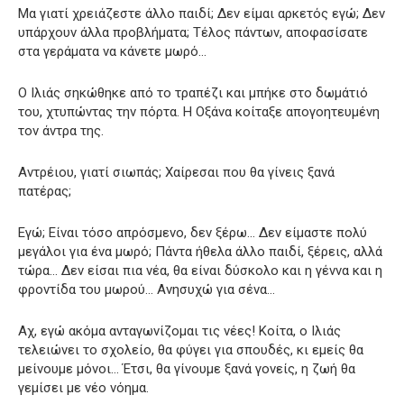
Μα γιατί χρειάζεστε άλλο παιδί; Δεν είμαι αρκετός εγώ; Δεν
υπάρχουν άλλα προβλήματα; Τέλος πάντων, αποφασίσατε
στα γεράματα να κάνετε μωρό…
Ο Ιλιάς σηκώθηκε από το τραπέζι και μπήκε στο δωμάτιό
του, χτυπώντας την πόρτα. Η Οξάνα κοίταξε απογοητευμένη
τον άντρα της.
Αντρέιου, γιατί σιωπάς; Χαίρεσαι που θα γίνεις ξανά
πατέρας;
Εγώ; Είναι τόσο απρόσμενο, δεν ξέρω… Δεν είμαστε πολύ
μεγάλοι για ένα μωρό; Πάντα ήθελα άλλο παιδί, ξέρεις, αλλά
τώρα… Δεν είσαι πια νέα, θα είναι δύσκολο και η γέννα και η
φροντίδα του μωρού… Ανησυχώ για σένα…
Αχ, εγώ ακόμα ανταγωνίζομαι τις νέες! Κοίτα, ο Ιλιάς
τελειώνει το σχολείο, θα φύγει για σπουδές, κι εμείς θα
μείνουμε μόνοι… Έτσι, θα γίνουμε ξανά γονείς, η ζωή θα
γεμίσει με νέο νόημα.