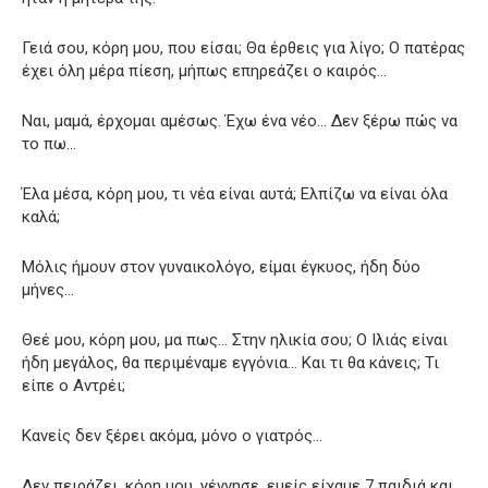
Γειά σου, κόρη μου, που είσαι; Θα έρθεις για λίγο; Ο πατέρας
έχει όλη μέρα πίεση, μήπως επηρεάζει ο καιρός…
Ναι, μαμά, έρχομαι αμέσως. Έχω ένα νέο… Δεν ξέρω πώς να
το πω…
Έλα μέσα, κόρη μου, τι νέα είναι αυτά; Ελπίζω να είναι όλα
καλά;
Μόλις ήμουν στον γυναικολόγο, είμαι έγκυος, ήδη δύο
μήνες…
Θεέ μου, κόρη μου, μα πως… Στην ηλικία σου; Ο Ιλιάς είναι
ήδη μεγάλος, θα περιμέναμε εγγόνια… Και τι θα κάνεις; Τι
είπε ο Αντρέι;
Κανείς δεν ξέρει ακόμα, μόνο ο γιατρός…
Δεν πειράζει, κόρη μου, γέννησε, εμείς είχαμε 7 παιδιά και