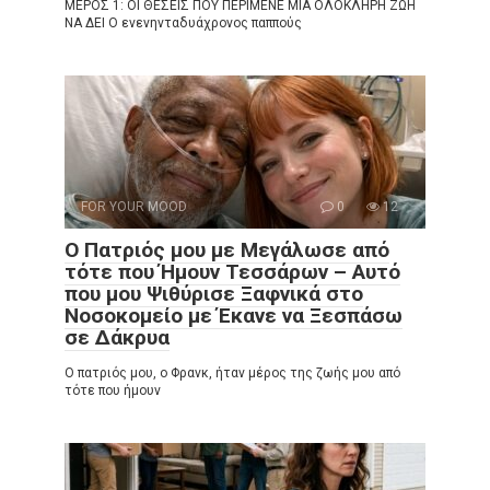
ΜΕΡΟΣ 1: ΟΙ ΘΕΣΕΙΣ ΠΟΥ ΠΕΡΙΜΕΝΕ ΜΙΑ ΟΛΟΚΛΗΡΗ ΖΩΗ
ΝΑ ΔΕΙ Ο ενενηνταδυάχρονος παππούς
FOR YOUR MOOD
0
12
Ο Πατριός μου με Μεγάλωσε από
τότε που Ήμουν Τεσσάρων – Αυτό
που μου Ψιθύρισε Ξαφνικά στο
Νοσοκομείο με Έκανε να Ξεσπάσω
σε Δάκρυα
Ο πατριός μου, ο Φρανκ, ήταν μέρος της ζωής μου από
τότε που ήμουν