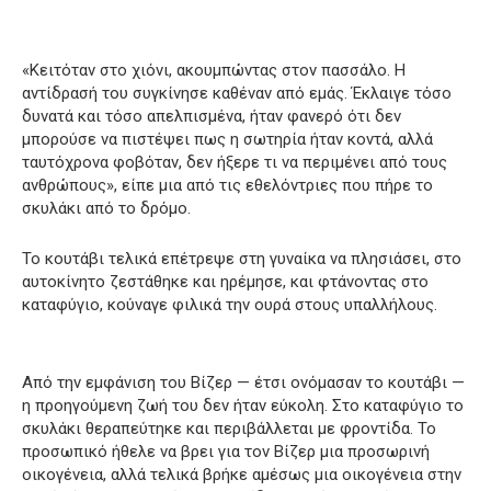
«Κειτόταν στο χιόνι, ακουμπώντας στον πασσάλο. Η
αντίδρασή του συγκίνησε καθέναν από εμάς. Έκλαιγε τόσο
δυνατά και τόσο απελπισμένα, ήταν φανερό ότι δεν
μπορούσε να πιστέψει πως η σωτηρία ήταν κοντά, αλλά
ταυτόχρονα φοβόταν, δεν ήξερε τι να περιμένει από τους
ανθρώπους», είπε μια από τις εθελόντριες που πήρε το
σκυλάκι από το δρόμο.
Το κουτάβι τελικά επέτρεψε στη γυναίκα να πλησιάσει, στο
αυτοκίνητο ζεστάθηκε και ηρέμησε, και φτάνοντας στο
καταφύγιο, κούναγε φιλικά την ουρά στους υπαλλήλους.
Από την εμφάνιση του Βίζερ — έτσι ονόμασαν το κουτάβι —
η προηγούμενη ζωή του δεν ήταν εύκολη. Στο καταφύγιο το
σκυλάκι θεραπεύτηκε και περιβάλλεται με φροντίδα. Το
προσωπικό ήθελε να βρει για τον Βίζερ μια προσωρινή
οικογένεια, αλλά τελικά βρήκε αμέσως μια οικογένεια στην