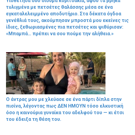
Υιοθέτησα δύο δίδυμα κοριτσάκια, αφού τα βρήκα
τυλιγμένα με πετσέτες θαλάσσης μέσα σε ένα
εγκαταλελειμμένο αποδυτήριο. Στα δέκατα όγδοα
γενέθλιά τους, ακούμπησαν μπροστά μου εκείνες τις
ίδιες, ξεθωριασμένες πια πετσέτες και ψιθύρισαν:
«Μπαμπά… πρέπει να σου πούμε την αλήθεια.»
Ο άντρας μου με χλεύασε σε ένα πάρτι δίπλα στην
πισίνα, λέγοντας πως ΔΕΝ ΗΜΟΥΝ τόσο ελκυστική
όσο η καινούρια γυναίκα του αδελφού του — κι έτσι
του έδειξα τη θέση του.