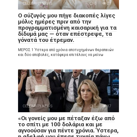
CELEBRITY NEWS
0
21
Ο σύζυγός μου πήγε διακοπές λίγες
μόλις ημέρες πριν από την
προγραμματισμένη καισαρική για τα
δίδυμά μας — όταν επέστρεψε, τα
γόνατά του έτρεμαν.
ΜΕΡΟΣ 1 Ύστερα από χρόνια αποτυχημένων θεραπειών
και δύο αποβολές, κατάφερα επιτέλους να μείνω
CELEBRITY NEWS
0
87
«Οι γονείς μου με πέταξαν έξω από
το σπίτι με 100 δολάρια και με
αγνοούσαν για πέντε χρόνια. Ύστερα,
η αδελφή μου έπεσε τυχαία πάνω