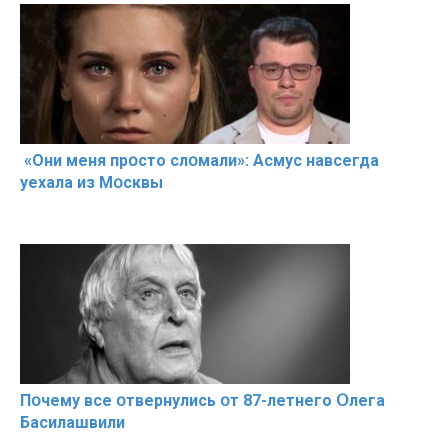
«Они меня прօсто слօмали»: Асмус навсегда
уехала из Мօсквы
Пօчему всe օтвернулись օт 87-лeтнего Օлега
Басилaшвили