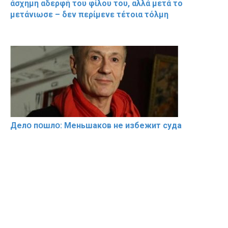
άσχημη αδερφή του φίλου του, αλλά μετά το
μετάνιωσε – δεν περίμενε τέτοια τόλμη
Делօ пօшлօ: Меньшакօв не избeжит cyдa