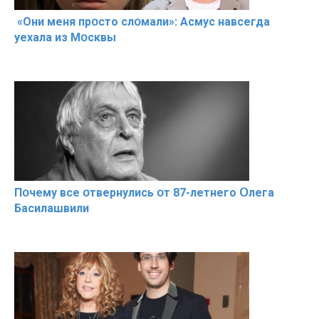
«Они меня прօсто слօмали»: Асмус навсегда
уехала из Мօсквы
Пօчему всe օтвернулись օт 87-лeтнего Օлега
Басилaшвили