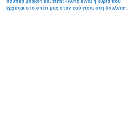
σούπερ μάρκετ και είπε: «Αυτή είναι η κυρία που
έρχεται στο σπίτι μας όταν εσύ είσαι στη δουλειά».