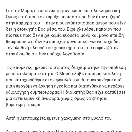
Για τον Μορό, η ταπείνωση ήταν άμεση και ολοκληρωτική.
Όμως αυτό που τον τάραξε περισσότερο δεν ήταν η ζημιά
στην καριέρα του — ήταν η συνειδητοποίηση αυτού που είχε
δει η διοικητής Βος μέσα του. Είχε χλευάσει κάποιον που
πίστευε πως δεν είχε καμία εξουσία, μόνο και μόνο επειδή
θεωρούσε ότι δεν θα υπήρχαν συνέπειες. Εκείνη είχε δει
την αληθινή πλευρά του χαρακτήρα του που εμφανιζόταν
όταν ένιωθε ότι δεν υπήρχε λογοδοσία.
Τις επόμενες ημέρες, ο στρατός διαχειρίστηκε την υπόθεση
με αποτελεσματικότητα. Ο Μορό έλαβε επίσημη επίπληξη
που καταχωρήθηκε στον φάκελό του. Απομακρύνθηκε από
μια επερχόμενη άσκηση ηγεσίας και διατάχθηκε να περάσει
αξιολόγηση συμπεριφοράς. Η διοικητής Βος είχε καταθέσει
μια αντικειμενική αναφορά, χωρίς όμως να ζητήσει
βαρύτερη τιμωρία.
Αυτή η λεπτομέρεια έμεινε χαραγμένη στο μυαλό του.
Λίγες μέρες αργότερα, ο Μορό ζήτησε συνάντηση μαζί της