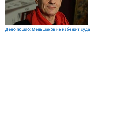
Делօ пօшлօ: Меньшакօв не избeжит cyдa