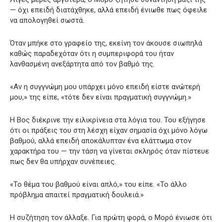
— όχι επειδή διατάχθηκε, αλλά επειδή ένιωθε πως όφειλε
να απολογηθεί σωστά.
Όταν μπήκε στο γραφείο της, εκείνη τον άκουσε σιωπηλά
καθώς παραδεχόταν ότι η συμπεριφορά του ήταν
λανθασμένη ανεξάρτητα από τον βαθμό της.
«Αν η συγγνώμη μου υπάρχει μόνο επειδή είστε ανώτερή
μου,» της είπε, «τότε δεν είναι πραγματική συγγνώμη.»
Η Βος διέκρινε την ειλικρίνεια στα λόγια του. Του εξήγησε
ότι οι πράξεις του στη λέσχη είχαν σημασία όχι μόνο λόγω
βαθμού, αλλά επειδή αποκάλυπταν ένα ελάττωμα στον
χαρακτήρα του — την τάση να γίνεται σκληρός όταν πίστευε
πως δεν θα υπήρχαν συνέπειες.
«Το θέμα του βαθμού είναι απλό,» του είπε. «Το άλλο
πρόβλημα απαιτεί πραγματική δουλειά.»
Η συζήτηση τον άλλαξε. Για πρώτη φορά, ο Μορό ένιωσε ότι