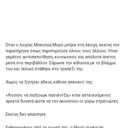
Όταν ο λοχίας Μπενουά Μορό μπήκε στη λέσχη, εκείνη τον
παρατήρησε όπως παρατηρούσε όλους τους άλλους. Ήταν
γεμάτος αυτοπεποίθηση, κοινωνικός και απόλυτα άνετος
μέσα στο περιβάλλον. Σάρωσε την αίθουσα με το βλέμμα
του και τελικά στάθηκε στο τραπέζι της.
Χωρίς να ζητήσει άδεια, κάθισε απέναντί της.
«Λοιπόν, να παίξουμε πασιέντζα;» είπε αστειευόμενος
αρκετά δυνατά ώστε να τον ακούσουν οι γύρω στρατιώτες.
Εκείνη δεν απάντησε.
Ενθαρρυμένος από τη σιωπή της, ο Μορό συνέχισε: