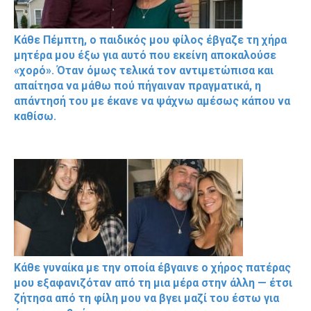
Κάθε Πέμπτη, ο παιδικός μου φίλος έβγαζε τη χήρα
μητέρα μου έξω για αυτό που εκείνη αποκαλούσε
«χορό». Όταν όμως τελικά τον αντιμετώπισα και
απαίτησα να μάθω πού πήγαιναν πραγματικά, η
απάντησή του με έκανε να ψάχνω αμέσως κάπου να
καθίσω.
Κάθε γυναίκα με την οποία έβγαινε ο χήρος πατέρας
μου εξαφανιζόταν από τη μια μέρα στην άλλη — έτσι
ζήτησα από τη φίλη μου να βγει μαζί του έστω για