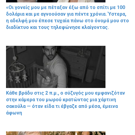
«Οι γονείς μου με πέταξαν έξω από το σπίτι με 100
δολάρια και με αγνοούσαν για πέντε χρόνια. Ύστερα,
η αδελφή μου έπεσε τυχαία πάνω στο όνομά μου στο
διαδίκτυο και τους τηλεφώνησε κλαίγοντας.
Κάθε βράδυ στις 2 π.μ., ο σύζυγός μου εμφανιζόταν
στην κάμερα του μωρού κρατώντας μια χάρτινη
σακούλα — όταν είδα τι έβγαζε από μέσα, έμεινα
άφωνη