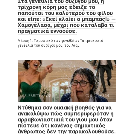
Στα γενέθλια του συζύγου μου, η
τρίχρονη κόρη μας έδειξε το
παπούτσι του καλύτερού του φίλου
και είπε: «Εκεί κλαίει ο μπαμπάς!» —
Χαμογέλασα, μέχρι που κατάλαβα τι
πραγματικά εννοούσε.
Μέρος 1: Το μυστικό των γενεθλίων Τα τριακοστά
γενέθλια του συζύγου μου, του Λίαμ,
CELEBRITY NEWS
0
354
Ντύθηκα σαν οικιακή βοηθός για να
ανακαλύψω πώς συμπεριφερόταν η
αρραβωνιαστικιά του γιου μου όταν
πίστευε ότι κανένας σημαντικός
άνθρωπος δεν την παρακολουθούσε.