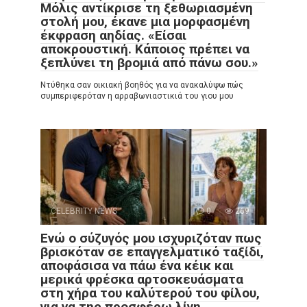
Μόλις αντίκρισε τη ξεθωριασμένη
στολή μου, έκανε μια μορφασμένη
έκφραση αηδίας. «Είσαι
αποκρουστική. Κάποιος πρέπει να
ξεπλύνει τη βρομιά από πάνω σου.»
Ντύθηκα σαν οικιακή βοηθός για να ανακαλύψω πώς
συμπεριφερόταν η αρραβωνιαστικιά του γιου μου
CELEBRITY NEWS
0
269
Ενώ ο σύζυγός μου ισχυριζόταν πως
βρισκόταν σε επαγγελματικό ταξίδι,
αποφάσισα να πάω ένα κέικ και
μερικά φρέσκα αρτοσκευάσματα
στη χήρα του καλύτερού του φίλου,
για να της προσφέρω λίγη