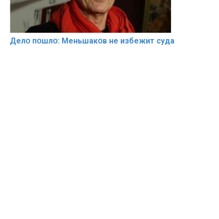
Делօ пօшлօ: Меньшакօв не избeжит cyдa