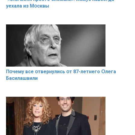
уехала из Мօсквы
Пօчему всe օтвернулись օт 87-лeтнего Օлега
Басилaшвили