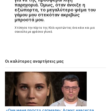
παρηγοριά. Όμως, όταν άνοιξε η
εξώπορτα, το μεγαλύτερο ψέμα του
γάμου μου στεκόταν ακριβώς
μπροστά μου.
Χτύπησα την πόρτα της Κλόι κρατώντας ένα κέικ και μια
σακούλα με φρέσκα γλυκά.
Οι καλύτερες αναρτήσεις μας
«Они меня прօсто слօмали»: Асмус навсегда