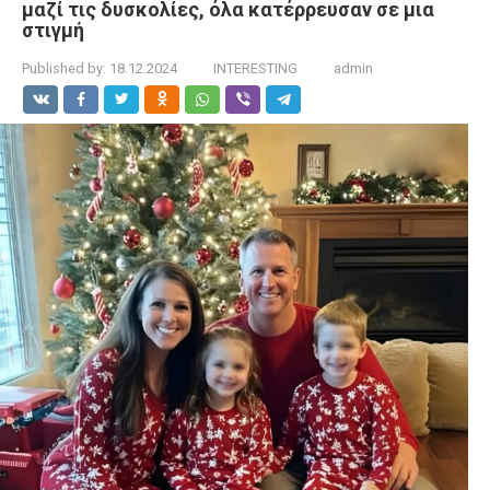
μαζί τις δυσκολίες, όλα κατέρρευσαν σε μια
στιγμή
Published by:
18.12.2024
INTERESTING
admin