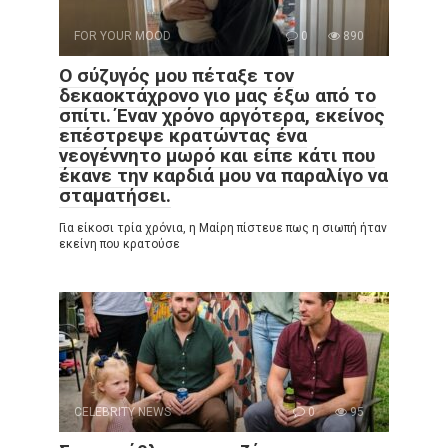
FOR YOUR MOOD
0
890
Ο σύζυγός μου πέταξε τον
δεκαοκτάχρονο γιο μας έξω από το
σπίτι. Έναν χρόνο αργότερα, εκείνος
επέστρεψε κρατώντας ένα
νεογέννητο μωρό και είπε κάτι που
έκανε την καρδιά μου να παραλίγο να
σταματήσει.
Για είκοσι τρία χρόνια, η Μαίρη πίστευε πως η σιωπή ήταν
εκείνη που κρατούσε
CELEBRITY NEWS
0
95