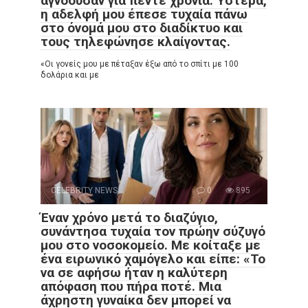
αγνοούσαν για πέντε χρόνια. Ύστερα,
η αδελφή μου έπεσε τυχαία πάνω
στο όνομά μου στο διαδίκτυο και
τους τηλεφώνησε κλαίγοντας.
«Οι γονείς μου με πέταξαν έξω από το σπίτι με 100
δολάρια και με
CELEBRITY NEWS
0
895
Έναν χρόνο μετά το διαζύγιο,
συνάντησα τυχαία τον πρώην σύζυγό
μου στο νοσοκομείο. Με κοίταξε με
ένα ειρωνικό χαμόγελο και είπε: «Το
να σε αφήσω ήταν η καλύτερη
απόφαση που πήρα ποτέ. Μια
άχρηστη γυναίκα δεν μπορεί να