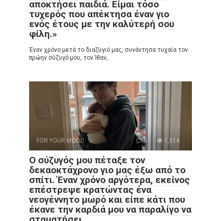
αποκτήσει παιδιά. Είμαι τόσο
τυχερός που απέκτησα έναν γιο
ενός έτους με την καλύτερή σου
φίλη.»
Έναν χρόνο μετά το διαζύγιό μας, συνάντησα τυχαία τον
πρώην σύζυγό μου, τον Ίθαν,
FOR YOUR MOOD
0
1,514
Ο σύζυγός μου πέταξε τον
δεκαοκτάχρονο γιο μας έξω από το
σπίτι. Έναν χρόνο αργότερα, εκείνος
επέστρεψε κρατώντας ένα
νεογέννητο μωρό και είπε κάτι που
έκανε την καρδιά μου να παραλίγο να
σταματήσει.