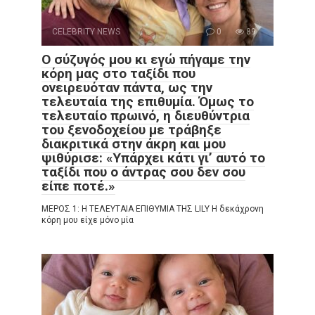
CELEBRITY NEWS
0
89
Ο σύζυγός μου κι εγώ πήγαμε την
κόρη μας στο ταξίδι που
ονειρευόταν πάντα, ως την
τελευταία της επιθυμία. Όμως το
τελευταίο πρωινό, η διευθύντρια
του ξενοδοχείου με τράβηξε
διακριτικά στην άκρη και μου
ψιθύρισε: «Υπάρχει κάτι γι’ αυτό το
ταξίδι που ο άντρας σου δεν σου
είπε ποτέ.»
ΜΕΡΟΣ 1: Η ΤΕΛΕΥΤΑΙΑ ΕΠΙΘΥΜΙΑ ΤΗΣ LILY Η δεκάχρονη
κόρη μου είχε μόνο μία