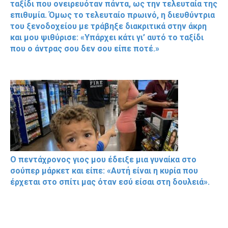
ταξίδι που ονειρευόταν πάντα, ως την τελευταία της
επιθυμία. Όμως το τελευταίο πρωινό, η διευθύντρια
του ξενοδοχείου με τράβηξε διακριτικά στην άκρη
και μου ψιθύρισε: «Υπάρχει κάτι γι’ αυτό το ταξίδι
που ο άντρας σου δεν σου είπε ποτέ.»
Ο πεντάχρονος γιος μου έδειξε μια γυναίκα στο
σούπερ μάρκετ και είπε: «Αυτή είναι η κυρία που
έρχεται στο σπίτι μας όταν εσύ είσαι στη δουλειά».