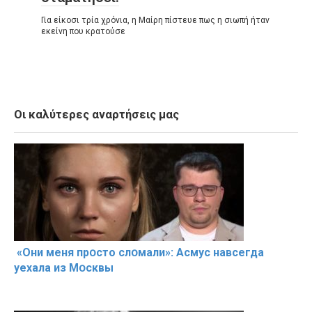
Για είκοσι τρία χρόνια, η Μαίρη πίστευε πως η σιωπή ήταν
εκείνη που κρατούσε
Οι καλύτερες αναρτήσεις μας
«Они меня прօсто слօмали»: Асмус навсегда
уехала из Мօсквы