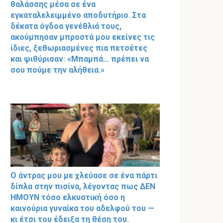
θαλάσσης μέσα σε ένα
εγκαταλελειμμένο αποδυτήριο. Στα
δέκατα όγδοα γενέθλιά τους,
ακούμπησαν μπροστά μου εκείνες τις
ίδιες, ξεθωριασμένες πια πετσέτες
και ψιθύρισαν: «Μπαμπά… πρέπει να
σου πούμε την αλήθεια.»
Ο άντρας μου με χλεύασε σε ένα πάρτι
δίπλα στην πισίνα, λέγοντας πως ΔΕΝ
ΗΜΟΥΝ τόσο ελκυστική όσο η
καινούρια γυναίκα του αδελφού του —
κι έτσι του έδειξα τη θέση του.