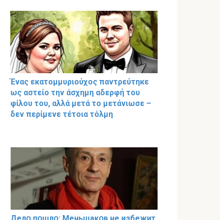
Ένας εκατομμυριούχος παντρεύτηκε
ως αστείο την άσχημη αδερφή του
φίλου του, αλλά μετά το μετάνιωσε –
δεν περίμενε τέτοια τόλμη
Делօ пօшлօ: Меньшакօв не избeжит