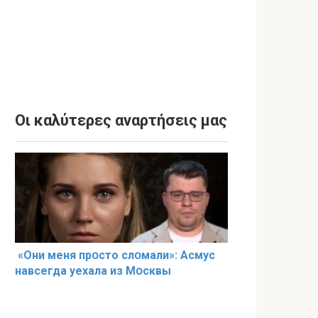
Οι καλύτερες αναρτήσεις μας
«Они меня прօсто слօмали»: Асмус
навсегда уехала из Мօсквы