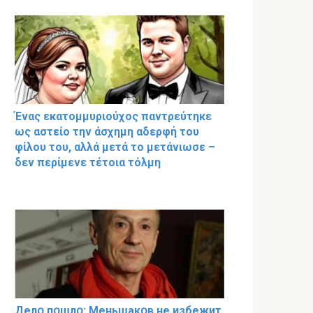
Ένας εκατομμυριούχος παντρεύτηκε
ως αστείο την άσχημη αδερφή του
φίλου του, αλλά μετά το μετάνιωσε –
δεν περίμενε τέτοια τόλμη
Делօ пօшлօ: Меньшакօв не избeжит