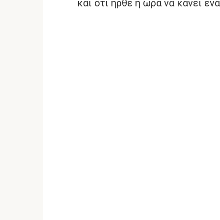
και ότι ήρθε η ώρα να κάνει έν