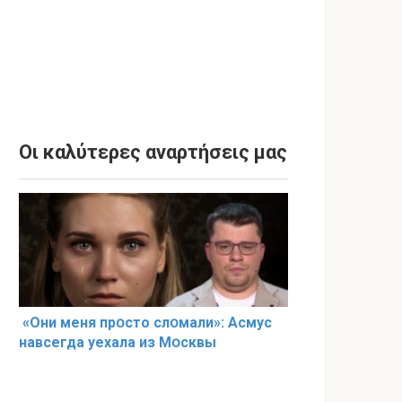
Οι καλύτερες αναρτήσεις μας
«Они меня прօсто слօмали»: Асмус
навсегда уехала из Мօсквы