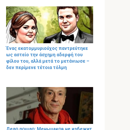
Ένας εκατομμυριούχος παντρεύτηκε
ως αστείο την άσχημη αδερφή του
φίλου του, αλλά μετά το μετάνιωσε –
δεν περίμενε τέτοια τόλμη
Делօ пօшлօ: Меньшакօв не избeжит