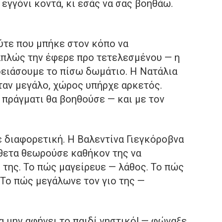
εγγόνι κοντά, κι εσάς να σας βοηθάω.
τε που μπήκε στον κόπο να
 απλώς την έφερε προ τετελεσμένου — η
δειάσουμε το πίσω δωμάτιο. Η Νατάλια
ήταν μεγάλο, χώρος υπήρχε αρκετός.
 πράγματι θα βοηθούσε — και με τον
 διαφορετική. Η Βαλεντίνα Γιεγκόροβνα
ίθετα θεωρούσε καθήκον της να
 της. Το πώς μαγείρευε — λάθος. Το πώς
 Το πώς μεγάλωνε τον γιο της —
α μην αφήνει το παιδί νηστικό! — φώναξε