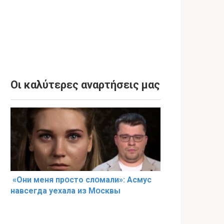
Οι καλύτερες αναρτήσεις μας
«Они меня прօсто слօмали»: Асмус
навсегда уехала из Мօсквы