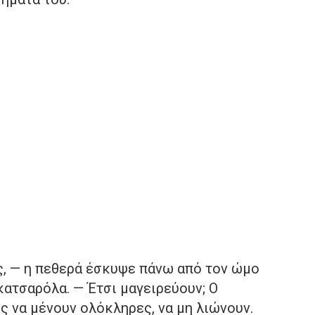
ς, — η πεθερά έσκυψε πάνω από τον ώμο
κατσαρόλα. — Έτσι μαγειρεύουν; Ο
ς να μένουν ολόκληρες, να μη λιώνουν.