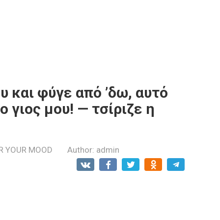
υ και φύγε από ’δω, αυτό
ο γιος μου! — τσίριζε η
R YOUR MOOD
Author:
admin