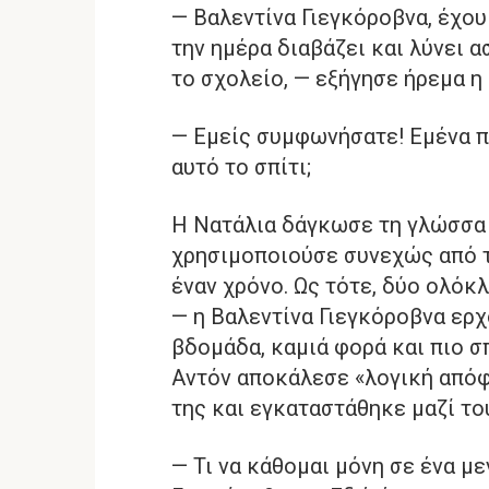
— Βαλεντίνα Γιεγκόροβνα, έχο
την ημέρα διαβάζει και λύνει α
το σχολείο, — εξήγησε ήρεμα η
— Εμείς συμφωνήσατε! Εμένα π
αυτό το σπίτι;
Η Νατάλια δάγκωσε τη γλώσσα τ
χρησιμοποιούσε συνεχώς από τ
έναν χρόνο. Ως τότε, δύο ολόκ
— η Βαλεντίνα Γιεγκόροβνα ερχ
βδομάδα, καμιά φορά και πιο σ
Αντόν αποκάλεσε «λογική απόφ
της και εγκαταστάθηκε μαζί του
— Τι να κάθομαι μόνη σε ένα με