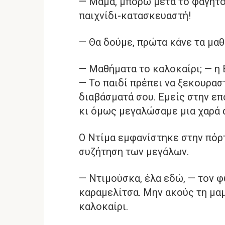
— Μαμά, μπορώ μετά το φαγητό 
παιχνίδι-κατασκευαστή!
— Θα δούμε, πρώτα κάνε τα μαθ
— Μαθήματα το καλοκαίρι; — η 
— Το παιδί πρέπει να ξεκουραστ
διαβάσματά σου. Εμείς στην επ
κι όμως μεγαλώσαμε μια χαρά 
Ο Ντίμα εμφανίστηκε στην πόρ
συζήτηση των μεγάλων.
— Ντιμούσκα, έλα εδώ, — τον φώ
καραμελίτσα. Μην ακούς τη μαμ
καλοκαίρι.