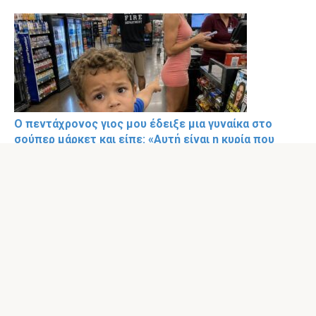
Ο πεντάχρονος γιος μου έδειξε μια γυναίκα στο
σούπερ μάρκετ και είπε: «Αυτή είναι η κυρία που
έρχεται στο σπίτι μας όταν εσύ είσαι στη δουλειά».