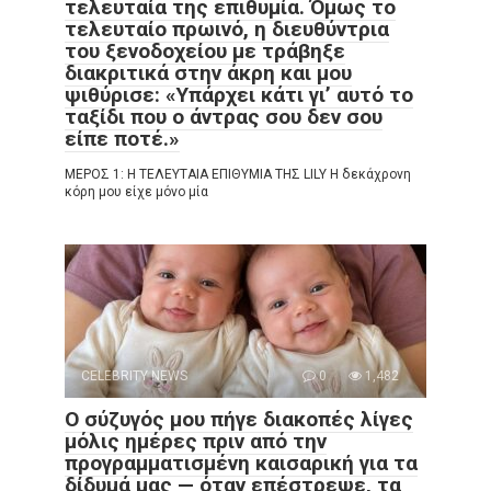
τελευταία της επιθυμία. Όμως το
τελευταίο πρωινό, η διευθύντρια
του ξενοδοχείου με τράβηξε
διακριτικά στην άκρη και μου
ψιθύρισε: «Υπάρχει κάτι γι’ αυτό το
ταξίδι που ο άντρας σου δεν σου
είπε ποτέ.»
ΜΕΡΟΣ 1: Η ΤΕΛΕΥΤΑΙΑ ΕΠΙΘΥΜΙΑ ΤΗΣ LILY Η δεκάχρονη
κόρη μου είχε μόνο μία
CELEBRITY NEWS
0
1,482
Ο σύζυγός μου πήγε διακοπές λίγες
μόλις ημέρες πριν από την
προγραμματισμένη καισαρική για τα
δίδυμά μας — όταν επέστρεψε, τα