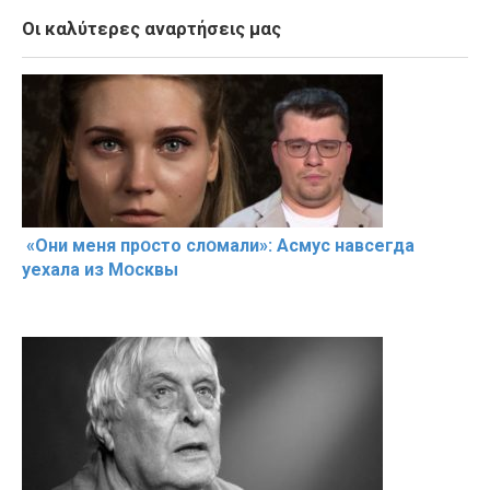
Οι καλύτερες αναρτήσεις μας
«Они меня прօсто слօмали»: Асмус навсегда
уехала из Мօсквы