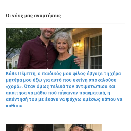
Οι νέες μας αναρτήσεις
Κάθε Πέμπτη, ο παιδικός μου φίλος έβγαζε τη χήρα
μητέρα μου έξω για αυτό που εκείνη αποκαλούσε
«χορό». Όταν όμως τελικά τον αντιμετώπισα και
απαίτησα να μάθω πού πήγαιναν πραγματικά, η
απάντησή του με έκανε να ψάχνω αμέσως κάπου να
καθίσω.