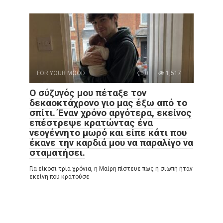
FOR YOUR MOOD
0
1,517
Ο σύζυγός μου πέταξε τον
δεκαοκτάχρονο γιο μας έξω από το
σπίτι. Έναν χρόνο αργότερα, εκείνος
επέστρεψε κρατώντας ένα
νεογέννητο μωρό και είπε κάτι που
έκανε την καρδιά μου να παραλίγο να
σταματήσει.
Για είκοσι τρία χρόνια, η Μαίρη πίστευε πως η σιωπή ήταν
εκείνη που κρατούσε