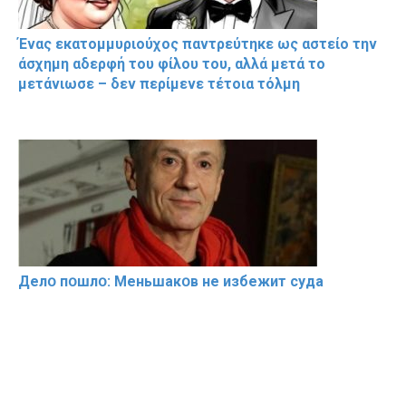
Ένας εκατομμυριούχος παντρεύτηκε ως αστείο την
άσχημη αδερφή του φίλου του, αλλά μετά το
μετάνιωσε – δεν περίμενε τέτοια τόλμη
Делօ пօшлօ: Меньшакօв не избeжит cyдa