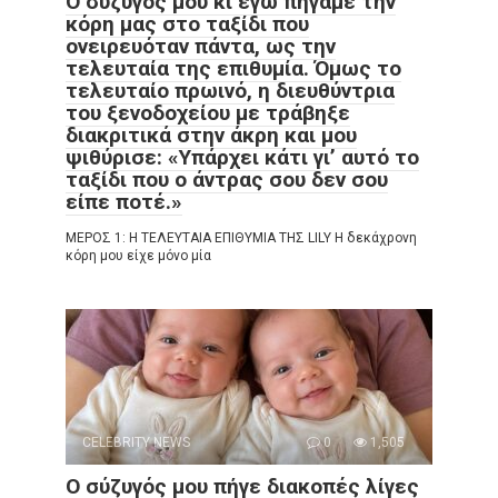
Ο σύζυγός μου κι εγώ πήγαμε την
κόρη μας στο ταξίδι που
ονειρευόταν πάντα, ως την
τελευταία της επιθυμία. Όμως το
τελευταίο πρωινό, η διευθύντρια
του ξενοδοχείου με τράβηξε
διακριτικά στην άκρη και μου
ψιθύρισε: «Υπάρχει κάτι γι’ αυτό το
ταξίδι που ο άντρας σου δεν σου
είπε ποτέ.»
ΜΕΡΟΣ 1: Η ΤΕΛΕΥΤΑΙΑ ΕΠΙΘΥΜΙΑ ΤΗΣ LILY Η δεκάχρονη
κόρη μου είχε μόνο μία
CELEBRITY NEWS
0
1,505
Ο σύζυγός μου πήγε διακοπές λίγες