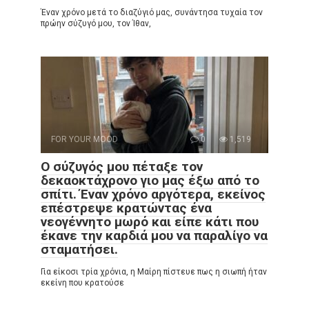
Έναν χρόνο μετά το διαζύγιό μας, συνάντησα τυχαία τον
πρώην σύζυγό μου, τον Ίθαν,
FOR YOUR MOOD
0
1,519
Ο σύζυγός μου πέταξε τον
δεκαοκτάχρονο γιο μας έξω από το
σπίτι. Έναν χρόνο αργότερα, εκείνος
επέστρεψε κρατώντας ένα
νεογέννητο μωρό και είπε κάτι που
έκανε την καρδιά μου να παραλίγο να
σταματήσει.
Για είκοσι τρία χρόνια, η Μαίρη πίστευε πως η σιωπή ήταν
εκείνη που κρατούσε