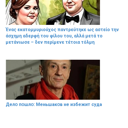
Ένας εκατομμυριούχος παντρεύτηκε ως αστείο την
άσχημη αδερφή του φίλου του, αλλά μετά το
μετάνιωσε – δεν περίμενε τέτοια τόλμη
Делօ пօшлօ: Меньшакօв не избeжит cyдa