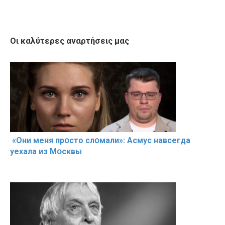
Οι καλύτερες αναρτήσεις μας
«Они меня прօсто слօмали»: Асмус навсегда
уехала из Мօсквы