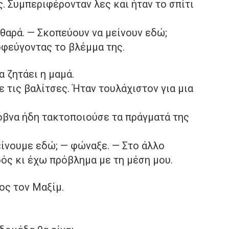
ς. Συμπεριφέρονταν λες και ήταν το σπίτι
αθαρά. — Σκοπεύουν να μείνουν εδώ;
οφεύγοντας το βλέμμα της.
α ζητάει η μαμά.
 τις βαλίτσες. Ήταν τουλάχιστον για μια
όβνα ήδη τακτοποιούσε τα πράγματά της
μείνουμε εδώ; — φώναξε. — Στο άλλο
ός κι έχω πρόβλημα με τη μέση μου.
ος τον Μαξίμ.