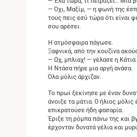
— Έλα τώρα, τι πειράζει… Μια β
— Όχι, Μαξίμ, — η φωνή της έσπα
τους πεις εσύ τώρα ότι είναι φ
σου αρέσει.
Η ατμόσφαιρα πάγωσε.
Ξαφνικά, από την κουζίνα ακο
— Ωχ, μπλιαχ! — γέλασε η Κάτια.
Η Ντάσα πήρε μια αργή ανάσα.
Όλα μόλις άρχιζαν.
Το πρωί ξεκίνησε με έναν δυνα
άνοιξε τα μάτια. Ο ήλιος μόλις 
επικρατούσε ήδη φασαρία.
Έριξε τη ρόμπα πάνω της και β
έρχονταν δυνατά γέλια και μυρ