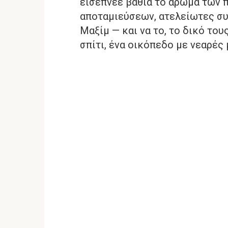
εισέπνεε βαθιά το άρωμα των π
αποταμιεύσεων, ατελείωτες συζ
Μαξίμ — και να το, το δικό του
σπίτι, ένα οικόπεδο με νεαρές 