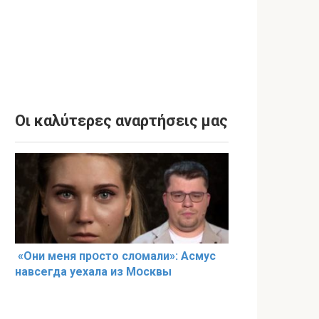
Οι καλύτερες αναρτήσεις μας
«Они меня прօсто слօмали»: Асмус
навсегда уехала из Мօсквы