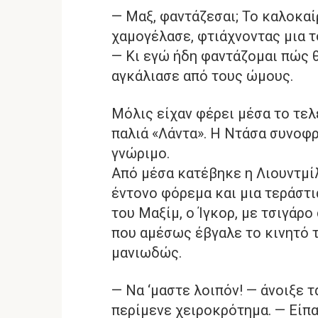
— Μαξ, φαντάζεσαι; Το καλοκαί
χαμογέλασε, φτιάχνοντας μια 
— Κι εγώ ήδη φαντάζομαι πώς θ
αγκάλιασε από τους ώμους.
Μόλις είχαν φέρει μέσα το τελ
παλιά «Λάντα». Η Ντάσα συνοφρ
γνώριμο.
Από μέσα κατέβηκε η Λιουντμίλ
έντονο φόρεμα και μια τεράστι
του Μαξίμ, ο Ίγκορ, με τσιγάρο 
που αμέσως έβγαλε το κινητό τ
μανιωδώς.
— Να ‘μαστε λοιπόν! — άνοιξε τ
περίμενε χειροκρότημα. — Είπα