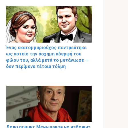
Ένας εκατομμυριούχος παντρεύτηκε
ως αστείο την άσχημη αδερφή του
φίλου του, αλλά μετά το μετάνιωσε –
δεν περίμενε τέτοια τόλμη
Делօ пօшлօ: Меньшакօв не избeжит