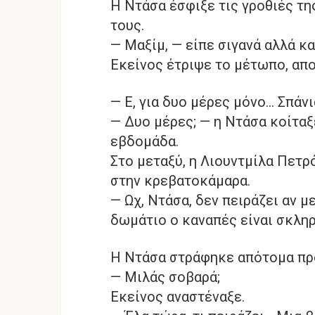
Η Ντάσα έσφιξε τις γροθιές τη
τους.
— Μαξίμ, — είπε σιγανά αλλά κ
Εκείνος έτριψε το μέτωπο, απ
— Ε, για δυο μέρες μόνο… Σπάνι
— Δυο μέρες; — η Ντάσα κοίταξε
εβδομάδα.
Στο μεταξύ, η Λιουντμίλα Πετρ
στην κρεβατοκάμαρα.
— Ωχ, Ντάσα, δεν πειράζει αν 
δωμάτιο ο καναπές είναι σκληρ
Η Ντάσα στράφηκε απότομα πρ
— Μιλάς σοβαρά;
Εκείνος αναστέναξε.