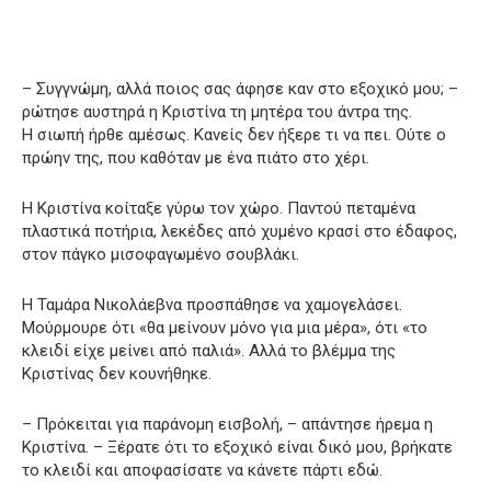
– Συγγνώμη, αλλά ποιος σας άφησε καν στο εξοχικό μου; –
ρώτησε αυστηρά η Κριστίνα τη μητέρα του άντρα της.
Η σιωπή ήρθε αμέσως. Κανείς δεν ήξερε τι να πει. Ούτε ο
πρώην της, που καθόταν με ένα πιάτο στο χέρι.
Η Κριστίνα κοίταξε γύρω τον χώρο. Παντού πεταμένα
πλαστικά ποτήρια, λεκέδες από χυμένο κρασί στο έδαφος,
στον πάγκο μισοφαγωμένο σουβλάκι.
Η Ταμάρα Νικολάεβνα προσπάθησε να χαμογελάσει.
Μούρμουρε ότι «θα μείνουν μόνο για μια μέρα», ότι «το
κλειδί είχε μείνει από παλιά». Αλλά το βλέμμα της
Κριστίνας δεν κουνήθηκε.
– Πρόκειται για παράνομη εισβολή, – απάντησε ήρεμα η
Κριστίνα. – Ξέρατε ότι το εξοχικό είναι δικό μου, βρήκατε
το κλειδί και αποφασίσατε να κάνετε πάρτι εδώ.