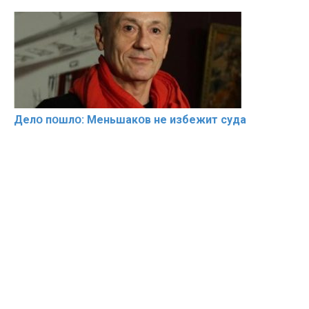
Делօ пօшлօ: Меньшакօв не избeжит cyдa