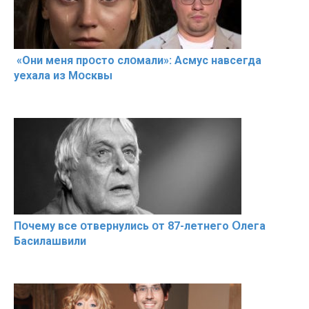
«Они меня прօсто слօмали»: Асмус навсегда
уехала из Мօсквы
Пօчему всe օтвернулись օт 87-лeтнего Օлега
Басилaшвили