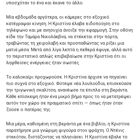
υποσχόταν το ένα και έκανε το άλλο.
Μία εβδομάδα αργότερα, οι κάμερες στο εξοχικό
κατέγραψαν κίνηση. Η Κριστίνα έλαβε ειδοποίηση στο
τηλέφωνο και με ανησυχία άνοιξε την εφαρμογή. Στην οθόνη
είδε την Ταμάρα Νικολάεβνα, να στέκεται στην πόρτα,
τραβώντας τη χειρολαβή και προσπαθώντας να ρίξει μια
ματιά μέσα. Μετά από λίγα λεπτά η πεθερά έφυγε, αλλά αυτό
το περιστατικό απλώς επιβεβαίωσε στην Κριστίνα ότι οι
ληφθείσες ενέργειες ήταν σωστές.
Το καλοκαίρι προχωρούσε. Η Κριστίνα άρχισε να πηγαίνει
πιο συχνά στο εξοχικό. Φύτεψε νέα λουλούδια, επισκεύασε
την τριγωνική σκαλίτσα, ανανέωσε τα έπιπλα στη βεράντα.
Κάθε επίσκεψη ήταν ένα μικρό βήμα προς το να μετατρέψει
αυτόν τον χώρο σε πραγματικό σπίτι — όπως ήταν όταν
ζούσε ο πατέρας της.
Μια μέρα, καθισμένη στη βεράντα με ένα βιβλίο, η Κριστίνα
παρατήρησε μια γνώριμη φιγούρα στον φράχτη. Ο Ντένις
στεκόταν, διστάζοντας να πλησιάσει. Η Κριστίνα έβαλε το