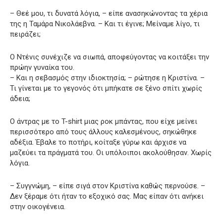
– Θεέ μου, τι δυνατά λόγια, – είπε ανασηκώνοντας τα χέρια
της η Ταμάρα Νικολάεβνα. – Και τι έγινε; Μείναμε λίγο, τι
πειράζει;
Ο Ντένις συνέχιζε να σιωπά, αποφεύγοντας να κοιτάξει την
πρώην γυναίκα του.
– Και η σεβασμός στην ιδιοκτησία; – ρώτησε η Κριστίνα. –
Τι γίνεται με το γεγονός ότι μπήκατε σε ξένο σπίτι χωρίς
άδεια;
Ο άντρας με το T-shirt μιας ροκ μπάντας, που είχε μείνει
περισσότερο από τους άλλους καλεσμένους, σηκώθηκε
αδέξια. Έβαλε το ποτήρι, κοίταξε γύρω και άρχισε να
μαζεύει τα πράγματά του. Οι υπόλοιποι ακολούθησαν. Χωρίς
λόγια.
– Συγγνώμη, – είπε σιγά στον Κριστίνα καθώς περνούσε. –
Δεν ξέραμε ότι ήταν το εξοχικό σας. Μας είπαν ότι ανήκει
στην οικογένεια.