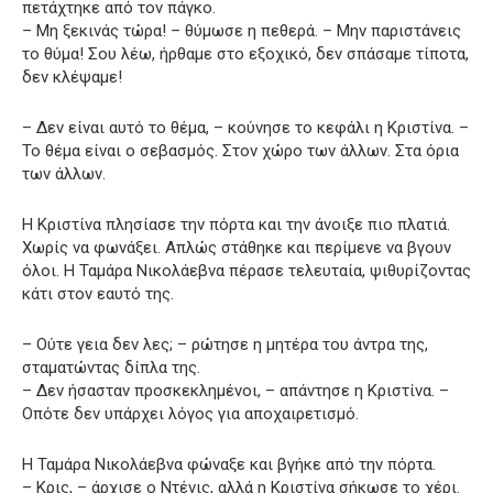
πετάχτηκε από τον πάγκο.
– Μη ξεκινάς τώρα! – θύμωσε η πεθερά. – Μην παριστάνεις
το θύμα! Σου λέω, ήρθαμε στο εξοχικό, δεν σπάσαμε τίποτα,
δεν κλέψαμε!
– Δεν είναι αυτό το θέμα, – κούνησε το κεφάλι η Κριστίνα. –
Το θέμα είναι ο σεβασμός. Στον χώρο των άλλων. Στα όρια
των άλλων.
Η Κριστίνα πλησίασε την πόρτα και την άνοιξε πιο πλατιά.
Χωρίς να φωνάξει. Απλώς στάθηκε και περίμενε να βγουν
όλοι. Η Ταμάρα Νικολάεβνα πέρασε τελευταία, ψιθυρίζοντας
κάτι στον εαυτό της.
– Ούτε γεια δεν λες; – ρώτησε η μητέρα του άντρα της,
σταματώντας δίπλα της.
– Δεν ήσασταν προσκεκλημένοι, – απάντησε η Κριστίνα. –
Οπότε δεν υπάρχει λόγος για αποχαιρετισμό.
Η Ταμάρα Νικολάεβνα φώναξε και βγήκε από την πόρτα.
– Κρις, – άρχισε ο Ντένις, αλλά η Κριστίνα σήκωσε το χέρι.