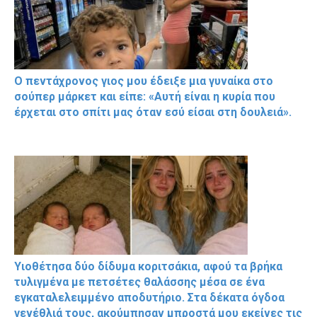
Ο πεντάχρονος γιος μου έδειξε μια γυναίκα στο
σούπερ μάρκετ και είπε: «Αυτή είναι η κυρία που
έρχεται στο σπίτι μας όταν εσύ είσαι στη δουλειά».
Υιοθέτησα δύο δίδυμα κοριτσάκια, αφού τα βρήκα
τυλιγμένα με πετσέτες θαλάσσης μέσα σε ένα
εγκαταλελειμμένο αποδυτήριο. Στα δέκατα όγδοα
γενέθλιά τους, ακούμπησαν μπροστά μου εκείνες τις