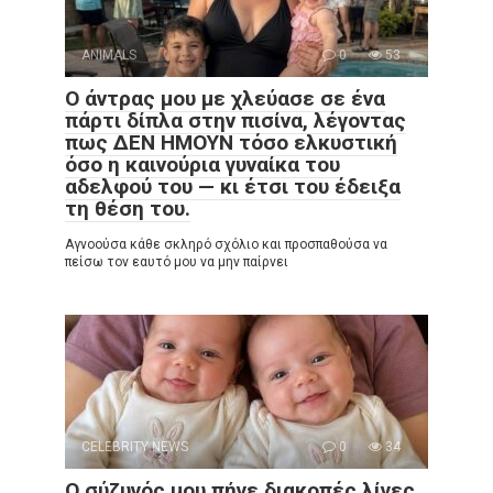
ANIMALS
0
53
Ο άντρας μου με χλεύασε σε ένα
πάρτι δίπλα στην πισίνα, λέγοντας
πως ΔΕΝ ΗΜΟΥΝ τόσο ελκυστική
όσο η καινούρια γυναίκα του
αδελφού του — κι έτσι του έδειξα
τη θέση του.
Αγνοούσα κάθε σκληρό σχόλιο και προσπαθούσα να
πείσω τον εαυτό μου να μην παίρνει
CELEBRITY NEWS
0
34
Ο σύζυγός μου πήγε διακοπές λίγες