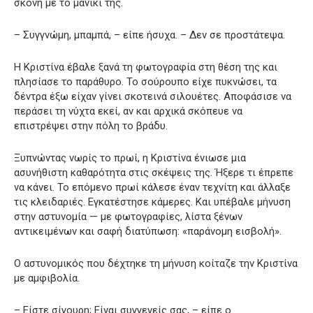
σκόνη με το μανίκι της.
– Συγγνώμη, μπαμπά, – είπε ήσυχα. – Δεν σε προστάτεψα.
Η Κριστίνα έβαλε ξανά τη φωτογραφία στη θέση της και
πλησίασε το παράθυρο. Το σούρουπο είχε πυκνώσει, τα
δέντρα έξω είχαν γίνει σκοτεινά σιλουέτες. Αποφάσισε να
περάσει τη νύχτα εκεί, αν και αρχικά σκόπευε να
επιστρέψει στην πόλη το βράδυ.
Ξυπνώντας νωρίς το πρωί, η Κριστίνα ένιωσε μια
ασυνήθιστη καθαρότητα στις σκέψεις της. Ήξερε τι έπρεπε
να κάνει. Το επόμενο πρωί κάλεσε έναν τεχνίτη και άλλαξε
τις κλειδαριές. Εγκατέστησε κάμερες. Και υπέβαλε μήνυση
στην αστυνομία — με φωτογραφίες, λίστα ξένων
αντικειμένων και σαφή διατύπωση: «παράνομη εισβολή».
Ο αστυνομικός που δέχτηκε τη μήνυση κοίταζε την Κριστίνα
με αμφιβολία.
– Είστε σίγουρη; Είναι συγγενείς σας, – είπε ο