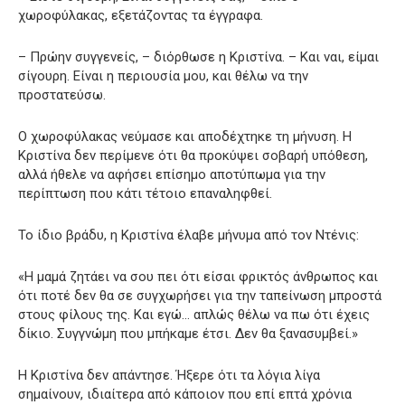
χωροφύλακας, εξετάζοντας τα έγγραφα.
– Πρώην συγγενείς, – διόρθωσε η Κριστίνα. – Και ναι, είμαι
σίγουρη. Είναι η περιουσία μου, και θέλω να την
προστατεύσω.
Ο χωροφύλακας νεύμασε και αποδέχτηκε τη μήνυση. Η
Κριστίνα δεν περίμενε ότι θα προκύψει σοβαρή υπόθεση,
αλλά ήθελε να αφήσει επίσημο αποτύπωμα για την
περίπτωση που κάτι τέτοιο επαναληφθεί.
Το ίδιο βράδυ, η Κριστίνα έλαβε μήνυμα από τον Ντένις:
«Η μαμά ζητάει να σου πει ότι είσαι φρικτός άνθρωπος και
ότι ποτέ δεν θα σε συγχωρήσει για την ταπείνωση μπροστά
στους φίλους της. Και εγώ… απλώς θέλω να πω ότι έχεις
δίκιο. Συγγνώμη που μπήκαμε έτσι. Δεν θα ξανασυμβεί.»
Η Κριστίνα δεν απάντησε. Ήξερε ότι τα λόγια λίγα
σημαίνουν, ιδιαίτερα από κάποιον που επί επτά χρόνια