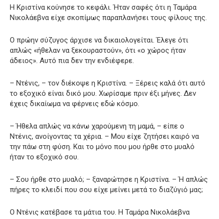
Η Κριστίνα κούνησε το κεφάλι. Ήταν σαφές ότι η Ταμάρα
Νικολάεβνα είχε σκοπίμως παραπλανήσει τους φίλους της.
Ο πρώην σύζυγος άρχισε να δικαιολογείται. Έλεγε ότι
απλώς «ήθελαν να ξεκουραστούν», ότι «ο χώρος ήταν
άδειος». Αυτό πια δεν την ενδιέφερε.
– Ντένις, – τον διέκοψε η Κριστίνα. – Ξέρεις καλά ότι αυτό
το εξοχικό είναι δικό μου. Χωρίσαμε πριν έξι μήνες. Δεν
έχεις δικαίωμα να φέρνεις εδώ κόσμο.
– Ήθελα απλώς να κάνω χαρούμενη τη μαμά, – είπε ο
Ντένις, ανοίγοντας τα χέρια. – Μου είχε ζητήσει καιρό να
την πάω στη φύση. Και το μόνο που μου ήρθε στο μυαλό
ήταν το εξοχικό σου.
– Σου ήρθε στο μυαλό; – ξαναρώτησε η Κριστίνα. – Ή απλώς
πήρες το κλειδί που σου είχε μείνει μετά το διαζύγιό μας;
Ο Ντένις κατέβασε τα μάτια του. Η Ταμάρα Νικολάεβνα