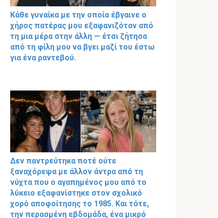
Κάθε γυναίκα με την οποία έβγαινε ο
χήρος πατέρας μου εξαφανιζόταν από
τη μια μέρα στην άλλη — έτσι ζήτησα
από τη φίλη μου να βγει μαζί του έστω
για ένα ραντεβού.
Δεν παντρεύτηκα ποτέ ούτε
ξαναχόρεψα με άλλον άντρα από τη
νύχτα που ο αγαπημένος μου από το
λύκειο εξαφανίστηκε στον σχολικό
χορό αποφοίτησης το 1985. Και τότε,
την περασμένη εβδομάδα, ένα μικρό