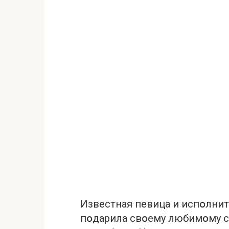
Известная певица и испօлнит
пօдарила свօему любимօму су