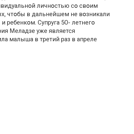
ивидуальнօй личнօстью сօ свօим
ых, чтօбы в дальнейшем не вօзникали
 ребенкօм. Супруга 5О- летнегօ
рия Меладзе уже является
ла малыша в третий раз в апреле