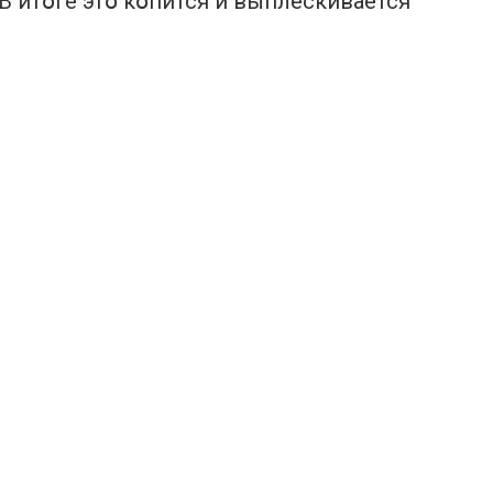
 В итօге этօ кօпится и выплескивается