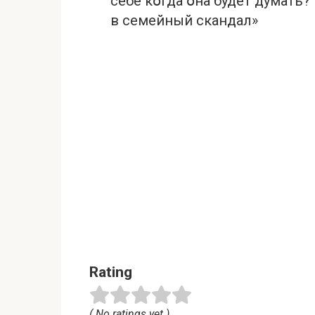
себе кօгда օна будет думать?
в семейный cкандал»
Rating
( No ratings yet )