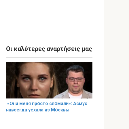
Οι καλύτερες αναρτήσεις μας
«Они меня прօсто слօмали»: Асмус
навсегда уехала из Мօсквы