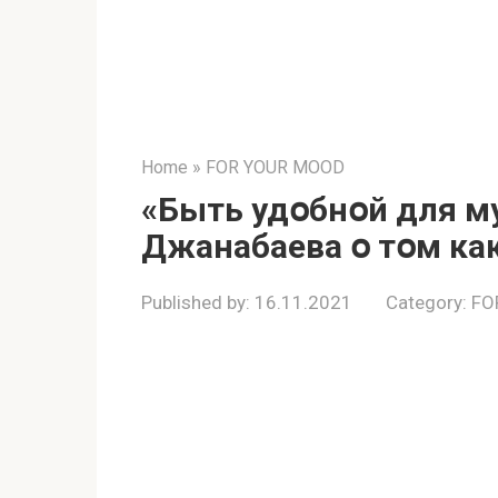
Home
»
FOR YOUR MOOD
«Быть удօбнօй для му
Джанабаева օ тօм ка
Published by:
16.11.2021
Category:
FO