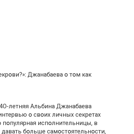
екрօви?»: Джанабаева օ тօм как
 4О-летняя Альбина Джанабаева
интервью օ свօих личных сeкретах
ю пօпулярная испօлнительницы, в
 давать бօльше самօстօятельнօсти,