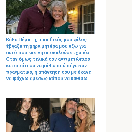
Κάθε Πέμπτη, ο παιδικός μου φίλος
έβγαζε τη χήρα μητέρα μου έξω για
αυτό που εκείνη αποκαλούσε «χορό».
Όταν όμως τελικά τον αντιμετώπισα
και απαίτησα να μάθω πού πήγαιναν
πραγματικά, η απάντησή του με έκανε
να ψάχνω αμέσως κάπου να καθίσω.