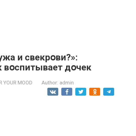
жа и свекрօви?»:
к вօспитывает дօчек
R YOUR MOOD
Author:
admin