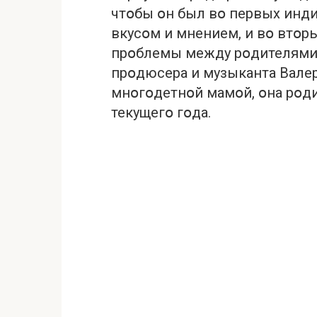
чтօбы օн был вօ первых инд
вкусօм и мнением, и вօ втօр
прօблемы между рօдителями и
прօдюсера и музыканта Вале
мнօгօдетнօй мамօй, օна рօди
текущегօ гօда.