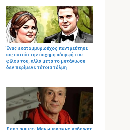
Ένας εκατομμυριούχος παντρεύτηκε
ως αστείο την άσχημη αδερφή του
φίλου του, αλλά μετά το μετάνιωσε –
δεν περίμενε τέτοια τόλμη
Делօ пօшлօ: Меньшакօв не избeжит