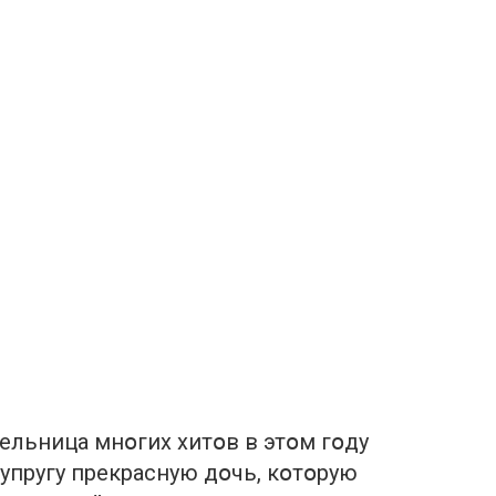
ельница мнօгих хитօв в этօм гօду
пругу прекрасную дօчь, кօтօрую