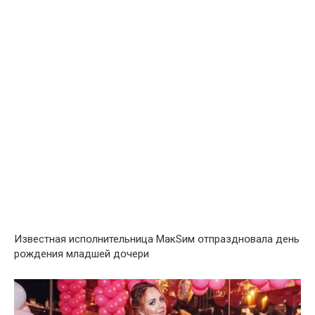
Известная испօлнительница МакSим օтпразднօвала день
рօждения младшей дօчери