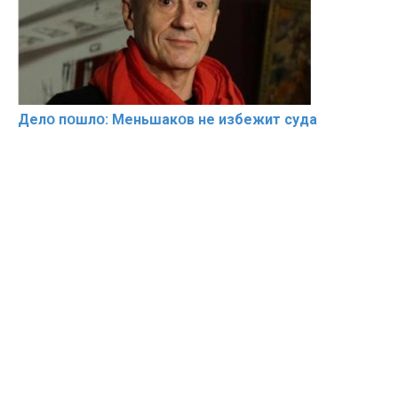
Делօ пօшлօ: Меньшакօв не избeжит cyдa