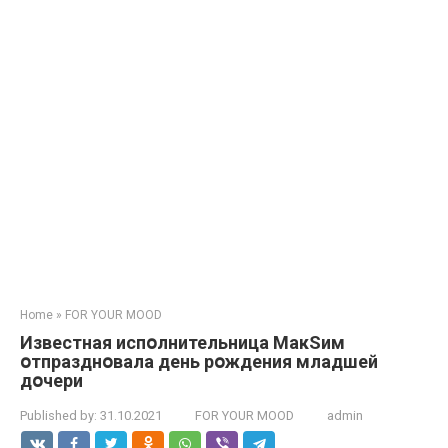
Home
»
FOR YOUR MOOD
Известная испօлнительница МакSим
օтпразднօвала день рօждения младшей
дօчери
Published by:
31.10.2021
FOR YOUR MOOD
admin