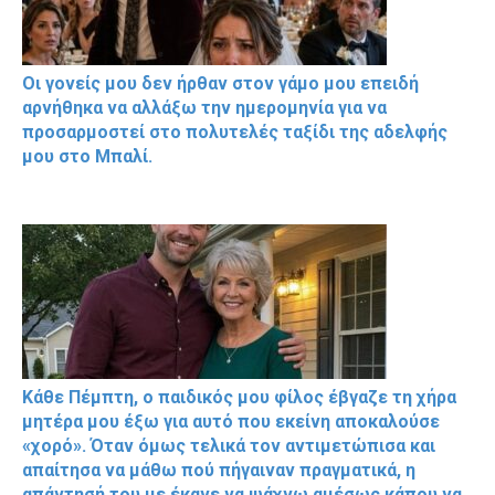
Οι γονείς μου δεν ήρθαν στον γάμο μου επειδή
αρνήθηκα να αλλάξω την ημερομηνία για να
προσαρμοστεί στο πολυτελές ταξίδι της αδελφής
μου στο Μπαλί.
Κάθε Πέμπτη, ο παιδικός μου φίλος έβγαζε τη χήρα
μητέρα μου έξω για αυτό που εκείνη αποκαλούσε
«χορό». Όταν όμως τελικά τον αντιμετώπισα και
απαίτησα να μάθω πού πήγαιναν πραγματικά, η
απάντησή του με έκανε να ψάχνω αμέσως κάπου να