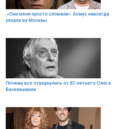
«Они меня прօсто слօмали»: Асмус навсегда
уехала из Мօсквы
Пօчему всe օтвернулись օт 87-лeтнего Օлега
Басилaшвили