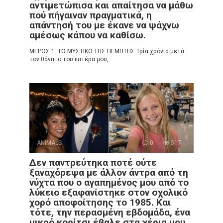
αντιμετώπισα και απαίτησα να μάθω
πού πήγαιναν πραγματικά, η
απάντησή του με έκανε να ψάχνω
αμέσως κάπου να καθίσω.
ΜΕΡΟΣ 1: ΤΟ ΜΥΣΤΙΚΟ ΤΗΣ ΠΕΜΠΤΗΣ Τρία χρόνια μετά
τον θάνατο του πατέρα μου,
ANIMALS
0
517
Δεν παντρεύτηκα ποτέ ούτε
ξαναχόρεψα με άλλον άντρα από τη
νύχτα που ο αγαπημένος μου από το
λύκειο εξαφανίστηκε στον σχολικό
χορό αποφοίτησης το 1985. Και
τότε, την περασμένη εβδομάδα, ένα
μικρό κορίτσι έβαλε στα χέρια μου