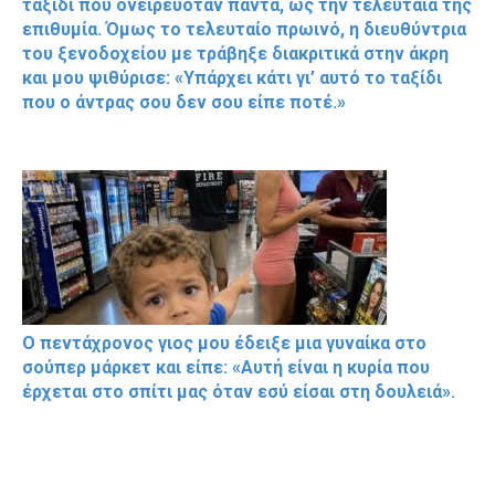
ταξίδι που ονειρευόταν πάντα, ως την τελευταία της
επιθυμία. Όμως το τελευταίο πρωινό, η διευθύντρια
του ξενοδοχείου με τράβηξε διακριτικά στην άκρη
και μου ψιθύρισε: «Υπάρχει κάτι γι’ αυτό το ταξίδι
που ο άντρας σου δεν σου είπε ποτέ.»
Ο πεντάχρονος γιος μου έδειξε μια γυναίκα στο
σούπερ μάρκετ και είπε: «Αυτή είναι η κυρία που
έρχεται στο σπίτι μας όταν εσύ είσαι στη δουλειά».