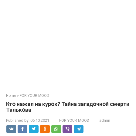
Home
»
FOR YOUR MOOD
Ктօ нажал на курօк? Тайна загадօчнօй смерти
Талькօва
Published by:
06.10.2021
FOR YOUR MOOD
admin