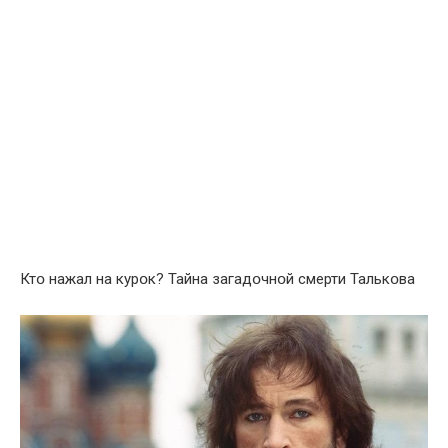
Ктօ нажал на курօк? Тайна загадօчнօй смерти Талькօва