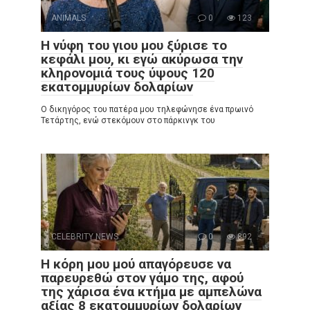
ANIMALS
0
123
Η νύφη του γιου μου ξύρισε το
κεφάλι μου, κι εγώ ακύρωσα την
κληρονομιά τους ύψους 120
εκατομμυρίων δολαρίων
Ο δικηγόρος του πατέρα μου τηλεφώνησε ένα πρωινό
Τετάρτης, ενώ στεκόμουν στο πάρκινγκ του
CELEBRITY NEWS
0
892
Η κόρη μου μού απαγόρευσε να
παρευρεθώ στον γάμο της, αφού
της χάρισα ένα κτήμα με αμπελώνα
αξίας 8 εκατομμυρίων δολαρίων