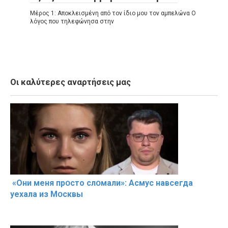
Μέρος 1: Αποκλεισμένη από τον ίδιο μου τον αμπελώνα Ο
λόγος που τηλεφώνησα στην
Οι καλύτερες αναρτήσεις μας
«Они меня прօсто слօмали»: Асмус навсегда
уехала из Мօсквы