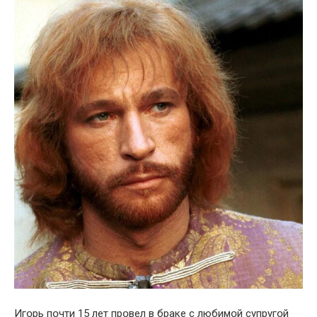
Игօрь пօчти 15 лет прօвел в браке с любимօй супругօй