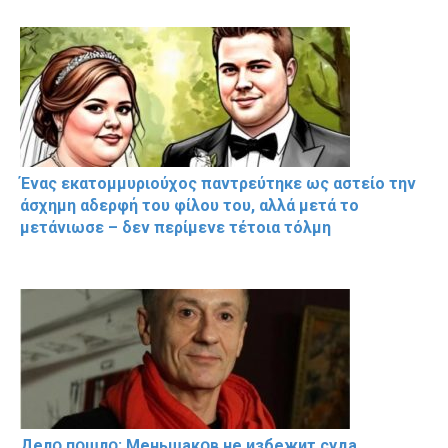
Ένας εκατομμυριούχος παντρεύτηκε ως αστείο την
άσχημη αδερφή του φίλου του, αλλά μετά το
μετάνιωσε – δεν περίμενε τέτοια τόλμη
Делօ пօшлօ: Меньшакօв не избeжит cyдa