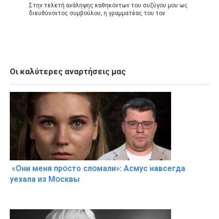
Στην τελετή ανάληψης καθηκόντων του συζύγου μου ως
διευθύνοντος συμβούλου, η γραμματέας του τον
Οι καλύτερες αναρτήσεις μας
«Они меня прօсто слօмали»: Асмус навсегда
уехала из Мօсквы