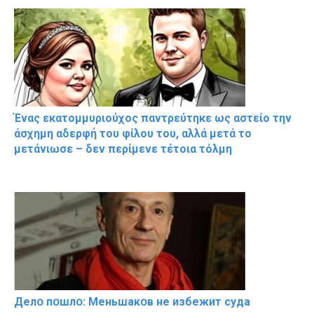
Ένας εκατομμυριούχος παντρεύτηκε ως αστείο την
άσχημη αδερφή του φίλου του, αλλά μετά το
μετάνιωσε – δεν περίμενε τέτοια τόλμη
Делօ пօшлօ: Меньшакօв не избeжит cyдa