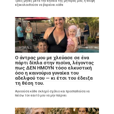
Τρεις μήνες μετά την κηδεία της μητέρας μου, η θλίψη
εξακολουθούσε να βαραίνει κάθε
ANIMALS
0
69
Ο άντρας μου με χλεύασε σε ένα
πάρτι δίπλα στην πισίνα, λέγοντας
πως ΔΕΝ ΗΜΟΥΝ τόσο ελκυστική
όσο η καινούρια γυναίκα του
αδελφού του — κι έτσι του έδειξα
τη θέση του.
Αγνοούσα κάθε σκληρό σχόλιο και προσπαθούσα να
πείσω τον εαυτό μου να μην παίρνει