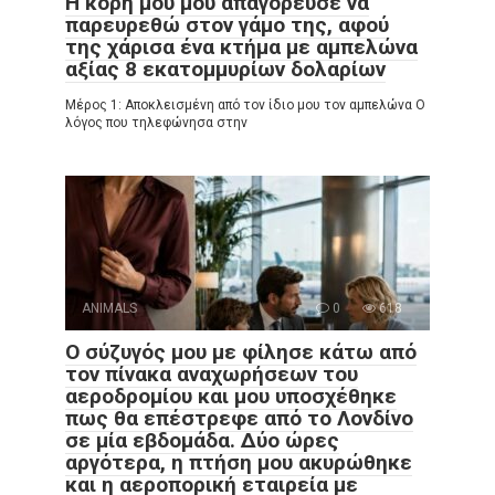
Η κόρη μου μού απαγόρευσε να
παρευρεθώ στον γάμο της, αφού
της χάρισα ένα κτήμα με αμπελώνα
αξίας 8 εκατομμυρίων δολαρίων
Μέρος 1: Αποκλεισμένη από τον ίδιο μου τον αμπελώνα Ο
λόγος που τηλεφώνησα στην
ANIMALS
0
618
Ο σύζυγός μου με φίλησε κάτω από
τον πίνακα αναχωρήσεων του
αεροδρομίου και μου υποσχέθηκε
πως θα επέστρεφε από το Λονδίνο
σε μία εβδομάδα. Δύο ώρες
αργότερα, η πτήση μου ακυρώθηκε
και η αεροπορική εταιρεία με