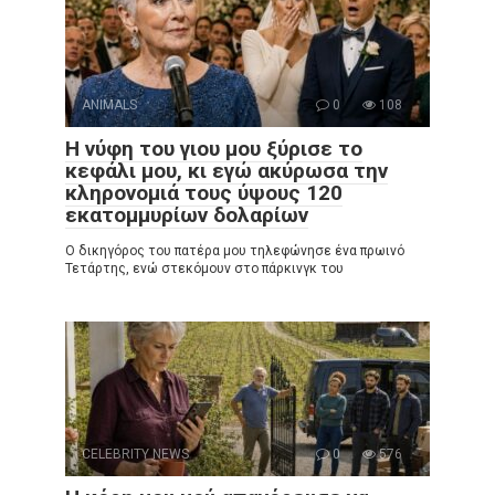
ANIMALS
0
108
Η νύφη του γιου μου ξύρισε το
κεφάλι μου, κι εγώ ακύρωσα την
κληρονομιά τους ύψους 120
εκατομμυρίων δολαρίων
Ο δικηγόρος του πατέρα μου τηλεφώνησε ένα πρωινό
Τετάρτης, ενώ στεκόμουν στο πάρκινγκ του
CELEBRITY NEWS
0
576