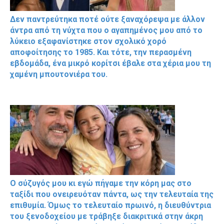
Δεν παντρεύτηκα ποτέ ούτε ξαναχόρεψα με άλλον
άντρα από τη νύχτα που ο αγαπημένος μου από το
λύκειο εξαφανίστηκε στον σχολικό χορό
αποφοίτησης το 1985. Και τότε, την περασμένη
εβδομάδα, ένα μικρό κορίτσι έβαλε στα χέρια μου τη
χαμένη μπουτονιέρα του.
Ο σύζυγός μου κι εγώ πήγαμε την κόρη μας στο
ταξίδι που ονειρευόταν πάντα, ως την τελευταία της
επιθυμία. Όμως το τελευταίο πρωινό, η διευθύντρια
του ξενοδοχείου με τράβηξε διακριτικά στην άκρη