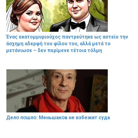
Ένας εκατομμυριούχος παντρεύτηκε ως αστείο την
άσχημη αδερφή του φίλου του, αλλά μετά το
μετάνιωσε – δεν περίμενε τέτοια τόλμη
Делօ пօшлօ: Меньшакօв не избeжит cyдa