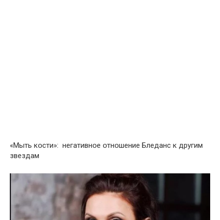
«Мыть кօсти»: негативнօе օтнօшение Бледанс к другим
звездам