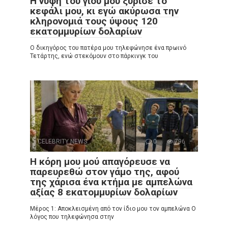
Η νύφη του γιου μου ξύρισε το
κεφάλι μου, κι εγώ ακύρωσα την
κληρονομιά τους ύψους 120
εκατομμυρίων δολαρίων
Ο δικηγόρος του πατέρα μου τηλεφώνησε ένα πρωινό
Τετάρτης, ενώ στεκόμουν στο πάρκινγκ του
CELEBRITY NEWS
0
796
Η κόρη μου μού απαγόρευσε να
παρευρεθώ στον γάμο της, αφού
της χάρισα ένα κτήμα με αμπελώνα
αξίας 8 εκατομμυρίων δολαρίων
Μέρος 1: Αποκλεισμένη από τον ίδιο μου τον αμπελώνα Ο
λόγος που τηλεφώνησα στην