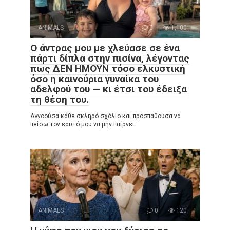
ANIMALS
0
1,100
Ο άντρας μου με χλεύασε σε ένα
πάρτι δίπλα στην πισίνα, λέγοντας
πως ΔΕΝ ΗΜΟΥΝ τόσο ελκυστική
όσο η καινούρια γυναίκα του
αδελφού του — κι έτσι του έδειξα
τη θέση του.
Αγνοούσα κάθε σκληρό σχόλιο και προσπαθούσα να
πείσω τον εαυτό μου να μην παίρνει
ANIMALS
0
120