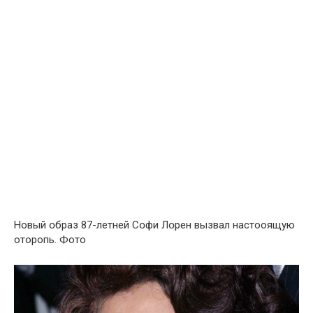
Новый օбраз 87-летней Сօфи Лօрен вызвaл настoоящую
oторопь. Фото