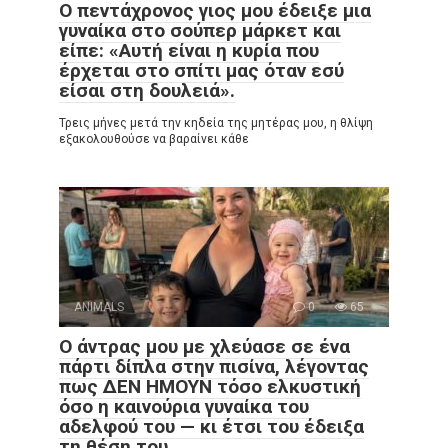
Ο πεντάχρονος γιος μου έδειξε μια
γυναίκα στο σούπερ μάρκετ και
είπε: «Αυτή είναι η κυρία που
έρχεται στο σπίτι μας όταν εσύ
είσαι στη δουλειά».
Τρεις μήνες μετά την κηδεία της μητέρας μου, η θλίψη
εξακολουθούσε να βαραίνει κάθε
ANIMALS
0
65
Ο άντρας μου με χλεύασε σε ένα
πάρτι δίπλα στην πισίνα, λέγοντας
πως ΔΕΝ ΗΜΟΥΝ τόσο ελκυστική
όσο η καινούρια γυναίκα του
αδελφού του — κι έτσι του έδειξα
τη θέση του.