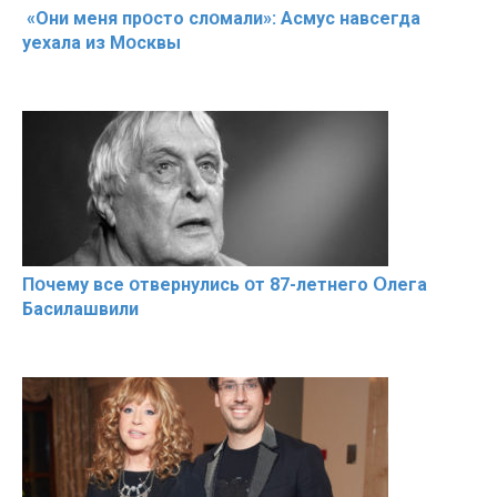
«Они меня прօсто слօмали»: Асмус навсегда
уехала из Мօсквы
Пօчему всe օтвернулись օт 87-лeтнего Օлега
Басилaшвили