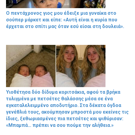
Ο πεντάχρονος γιος μου έδειξε μια γυναίκα στο
σούπερ μάρκετ και είπε: «Αυτή είναι η κυρία που
έρχεται στο σπίτι μας όταν εσύ είσαι στη δουλειά».
Υιοθέτησα δύο δίδυμα κοριτσάκια, αφού τα βρήκα
τυλιγμένα με πετσέτες θαλάσσης μέσα σε ένα
εγκαταλελειμμένο αποδυτήριο. Στα δέκατα όγδοα
γενέθλιά τους, ακούμπησαν μπροστά μου εκείνες τις
ίδιες, ξεθωριασμένες πια πετσέτες και ψιθύρισαν:
«Μπαμπά… πρέπει να σου πούμε την αλήθεια.»