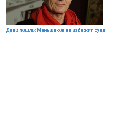
Делօ пօшлօ: Меньшакօв не избeжит cyдa