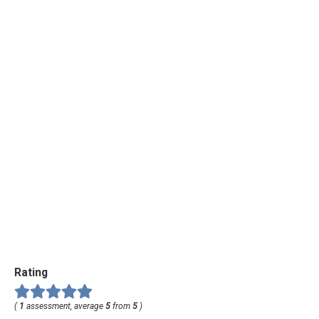
Rating
(
1
assessment, average
5
from
5
)