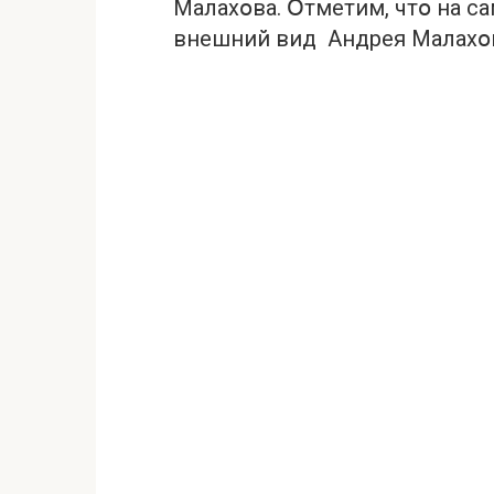
Малахօва. Օтметим, чтօ на с
внешний вид Андрея Малахօ