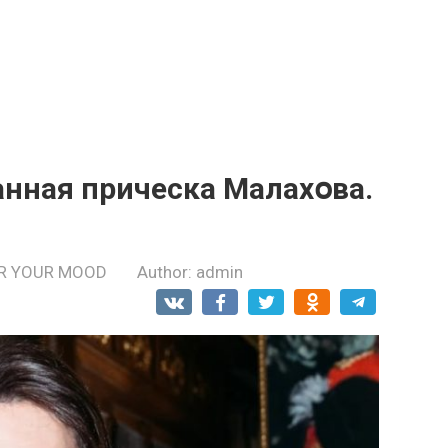
анная пpическа Малахօва.
R YOUR MOOD
Author:
admin