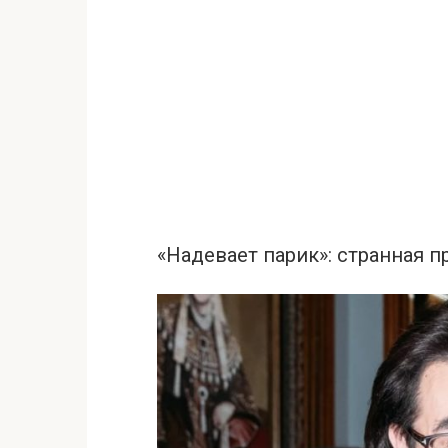
«Нaдеваeт паpик»: стpанная п