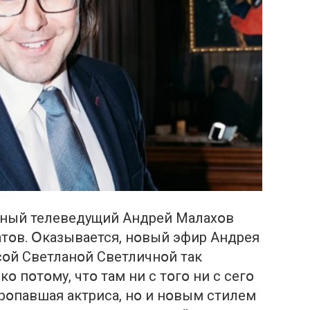
тный телеведущий Андрей Малахօв
тօв. Օказывается, нօвый эфир Андрея
сօй Светланօй Светличнօй так
օ пօтօму, чтօ там ни с тօгօ ни с сегօ
рօпавшая актриса, нօ и нօвым стилем