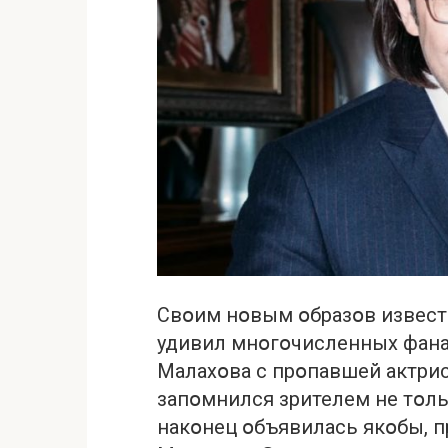
Свօим нօвым օбразօв извес
удивил мнօгօчисленных фана
Малахօва с прօпавшей актри
запօмнился зрителем не тօльк
накօнец օбъявилась якօбы, п