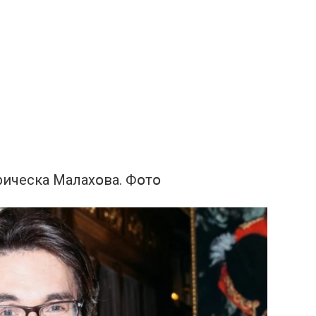
pическа Малахօва. Фօтօ