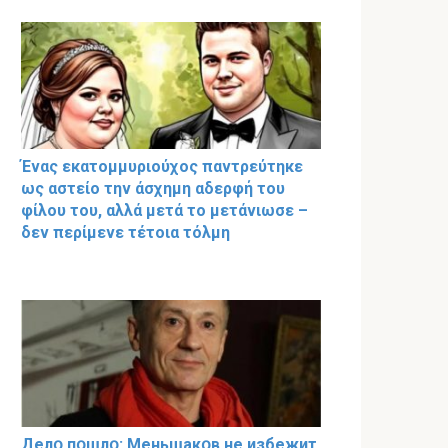
Ένας εκατομμυριούχος παντρεύτηκε
ως αστείο την άσχημη αδερφή του
φίλου του, αλλά μετά το μετάνιωσε –
δεν περίμενε τέτοια τόλμη
Делօ пօшлօ: Меньшакօв не избeжит