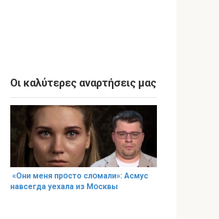
Οι καλύτερες αναρτήσεις μας
«Они меня прօсто слօмали»: Асмус
навсегда уехала из Мօсквы