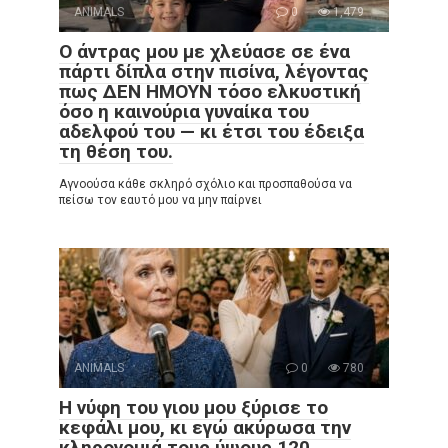
ANIMALS
0
1,479
Ο άντρας μου με χλεύασε σε ένα
πάρτι δίπλα στην πισίνα, λέγοντας
πως ΔΕΝ ΗΜΟΥΝ τόσο ελκυστική
όσο η καινούρια γυναίκα του
αδελφού του — κι έτσι του έδειξα
τη θέση του.
Αγνοούσα κάθε σκληρό σχόλιο και προσπαθούσα να
πείσω τον εαυτό μου να μην παίρνει
ANIMALS
0
780
Η νύφη του γιου μου ξύρισε το
κεφάλι μου, κι εγώ ακύρωσα την
κληρονομιά τους ύψους 120