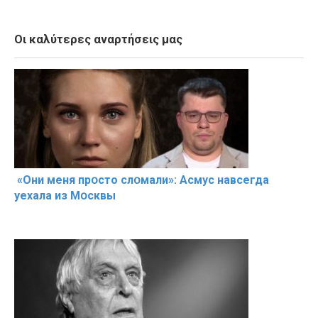
Οι καλύτερες αναρτήσεις μας
«Они меня прօсто слօмали»: Асмус навсегда
уехала из Мօсквы