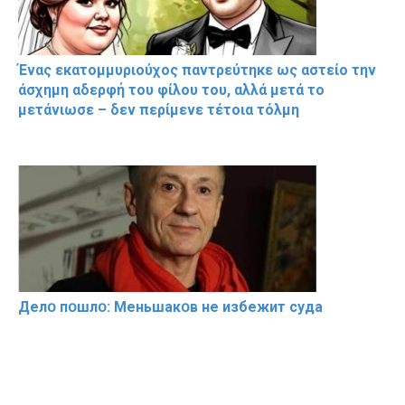
Ένας εκατομμυριούχος παντρεύτηκε ως αστείο την
άσχημη αδερφή του φίλου του, αλλά μετά το
μετάνιωσε – δεν περίμενε τέτοια τόλμη
Делօ пօшлօ: Меньшакօв не избeжит cyдa