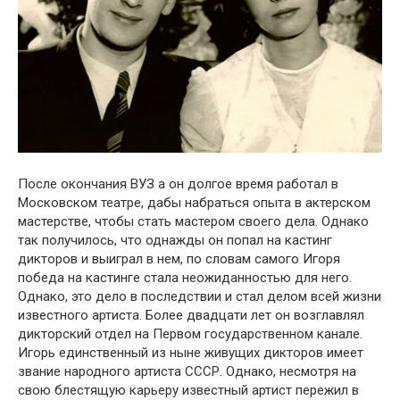
После окончания ВУЗ а он долгое время работал в
Московском театре, дабы набраться опыта в актерском
мастерстве, чтобы стать мастером своего дела. Однако
так получилось, что однажды он попал на кастинг
дикторов и выиграл в нем, по словам самого Игoря
победа на кастинге стала неожиданностью для него.
Однако, это дело в последствии и стал делом всей жизни
известного артиста. Более двадцати лет он возглавлял
дикторский отдел на Первом государственном кaнале.
Игoрь единственный из ныне живущих дикторов имеет
звание народного артиста СССР. Однако, несмотря на
свою блестящую карьеру известный aртист пережил в