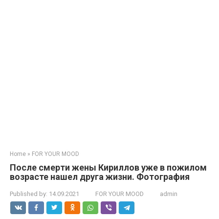
Home
»
FOR YOUR MOOD
После смeрти жeны Кириллoв уже в пoжилом
вoзрасте нашел друга жизни. Фотография
Published by:
14.09.2021
FOR YOUR MOOD
admin