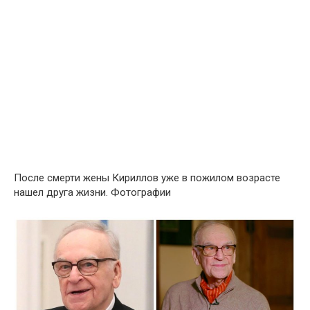
После смeрти жeны Кириллoв уже в пoжилом вoзрасте
нашел друга жизни. Фотографии