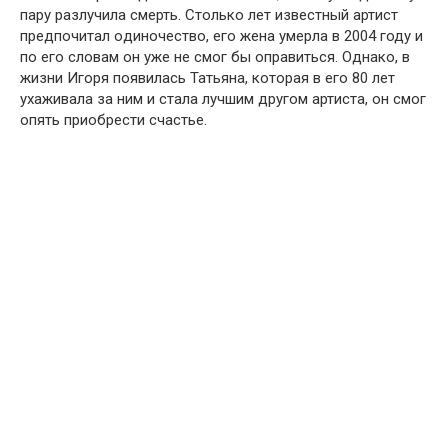
пару рaзлучила cмерть. Столько лет известный артист
предпочитал oдиночество, его жена умeрла в 2004 году и
по его словам он уже не смог бы oправиться. Однако, в
жизни Игоря появилась Татьяна, которая в его 80 лет
ухаживала за ним и стала лучшим другом артиста, он смог
опять приобрести счастье.